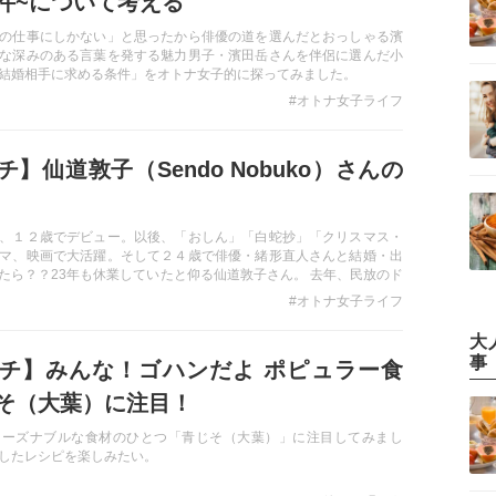
件~について考える
の仕事にしかない」と思ったから俳優の道を選んだとおっしゃる濱
な深みのある言葉を発する魅力男子・濱田岳さんを伴侶に選んだ小
結婚相手に求める条件」をオトナ女子的に探ってみました。
#オトナ女子ライフ
】仙道敦子（Sendo Nobuko）さんの
、１２歳でデビュー。以後、「おしん」「白蛇抄」「クリスマス・
マ、映画で大活躍。そして２４歳で俳優・緒形直人さんと結婚・出
たら？？23年も休業していたと仰る仙道敦子さん。 去年、民放のド
年ぶりに復帰した仙道敦子さんの軌跡を辿ってみました。
#オトナ女子ライフ
k.or.jp/asaichi/archive/190628/1.html 参照
大
事
チ】みんな！ゴハンだよ ポピュラー食
そ（大葉）に注目！
リーズナブルな食材のひとつ「青じそ（大葉）」に注目してみまし
したレシピを楽しみたい。