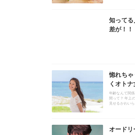
記事を読む
知ってる
差が！！
記事を読む
惚れちゃ
くオトナ
年齢なんて関係
間って？ 年上
見せるかわいら
ちゃかわいい！
記事を読む
オードリ