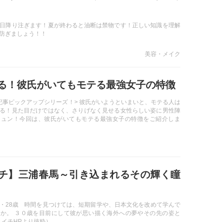
日降り注ぎます！夏が終わると油断は禁物です！正しい知識を理解
防ぎましょう！！
美容・メイク
る！彼氏がいてもモテる最強女子の特徴
記事ピックアップシリーズ！> 彼氏がいようといまいと、モテる人は
る！見た目だけではなく、さりげなく見せる女性らしい姿に男性陣
キュン！今回は、彼氏がいてもモテる最強女子の特徴をご紹介しま
チ】三浦春馬～引き込まれるその輝く瞳
・28歳 時間を見つけては、短期留学や、日本文化を改めて学んで
か。 ３０歳を目前にして彼が思い描く海外への夢やその先の姿と
さイチHPより抜粋）