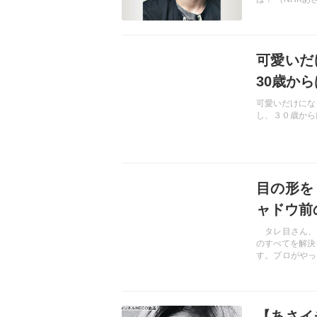
記事を読む
可愛いだ
30歳か
可愛いだけにな
し、３０歳から
記事を読む
目の形を
ャドウ前
タレ目さん、
のすべてを解決
す。プロがやっ
クを教えます！
記事を読む
【あさイ