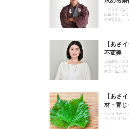
求める条
「理不尽さはこ
田岳さん。こん
泉深雪さん。「
記事を読む
【あさイチ
不変美
児童劇団に入り
イブ」などドラ
産で、気がつい
ラマで２３
http://www1.nh
記事を読む
【あさイ
材・青じ
ポピュラーで
た。特性を生か