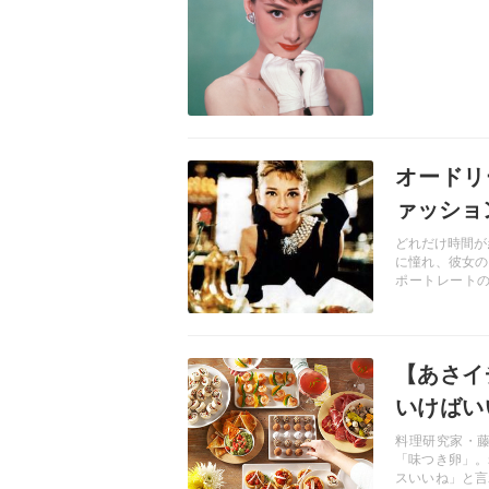
記事を読む
オードリ
ァッショ
どれだけ時間が
に憧れ、彼女の
ポートレート
ど、なにか一つ
記事を読む
【あさイ
いけばい
がしやす
料理研究家・
「味つき卵」。
スいいね」と言