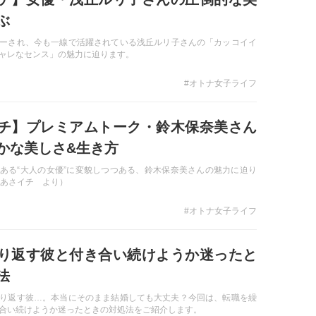
ぶ
ーされ、今も一線で活躍されている浅丘ルリ子さんの「カッコイイ
ャレなセンス」の魅力に迫ります。
#オトナ女子ライフ
チ】プレミアムトーク・鈴木保奈美さん
かな美しさ&生き方
ある“大人の女優”に変貌しつつある、鈴木保奈美さんの魅力に迫り
 あさイチ より）
#オトナ女子ライフ
り返す彼と付き合い続けようか迷ったと
法
り返す彼…。本当にそのまま結婚しても大丈夫？今回は、転職を繰
合い続けようか迷ったときの対処法をご紹介します。