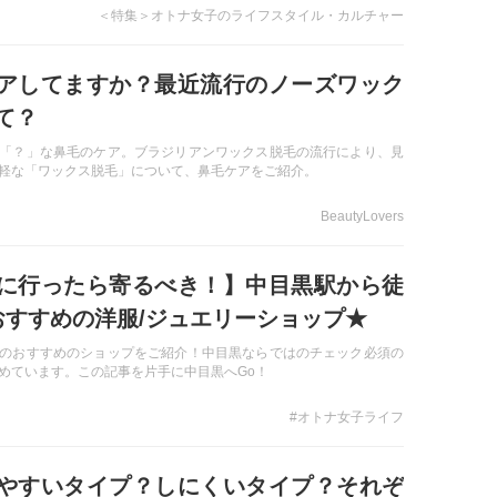
した。
＜特集＞オトナ女子のライフスタイル・カルチャー
アしてますか？最近流行のノーズワック
て？
「？」な鼻毛のケア。ブラジリアンワックス脱毛の流行により、見
軽な「ワックス脱毛」について、鼻毛ケアをご紹介。
BeautyLovers
に行ったら寄るべき！】中目黒駅から徒
おすすめの洋服/ジュエリーショップ★
のおすすめのショップをご紹介！中目黒ならではのチェック必須の
めています。この記事を片手に中目黒へGo！
#オトナ女子ライフ
やすいタイプ？しにくいタイプ？それぞ