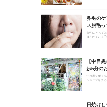
レクトしてみま
記事を読む
鼻毛のケ
ス脱毛っ
女性にとっては
直されている手
記事を読む
【中目黒
歩5分の
中目黒で働く私
ショップをまと
記事を読む
日焼けし