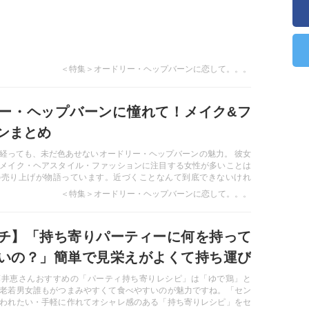
＜特集＞オードリー・ヘップバーンに恋して。。。
ー・ヘップバーンに憧れて！メイク&フ
ンまとめ
経っても、未だ色あせないオードリー・ヘップバーンの魅力。 彼女
メイク・ヘアスタイル・ファッションに注目する女性が多いことは
の売り上げが物語っています。近づくことなんて到底できないけれ
でも真似したい・・・そんな「女子ゴコロ」がうずきます♡
＜特集＞オードリー・ヘップバーンに恋して。。。
チ】「持ち寄りパーティーに何を持って
いの？」簡単で見栄えがよくて持ち運び
い料理をマスターしたい
藤井恵さんおすすめの「パーティ持ち寄りレシピ」は「ゆで鶏」と
老若男女誰もがつまみやすくて食べやすいのが魅力ですね。「セン
われたい・手軽に作れてオシャレ感のある「持ち寄りレシピ」をセ