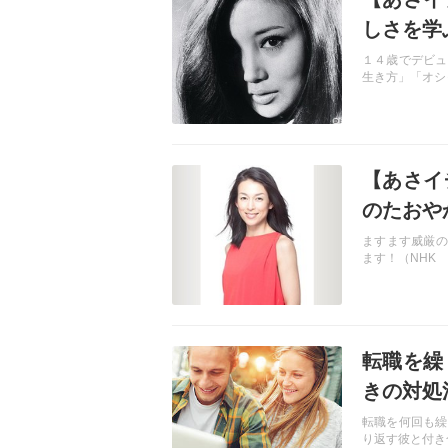
しさを学
１４歳でデビュ
生き方」「オシ
記事を読む
【あさイ
のたおや
ますます威厳の
ます！（NHK
記事を読む
転職を繰
きの対処
転職を何回も繰
り返す彼と付き