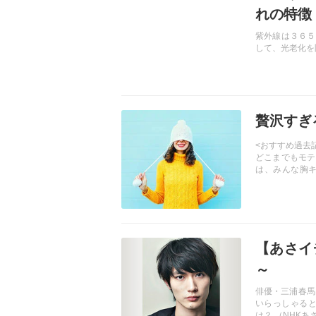
れの特徴
紫外線は３６５
して、光老化を
記事を読む
贅沢すぎ
<おすすめ過去
どこまでもモテ
は、みんな胸
す。
記事を読む
【あさイ
～
俳優・三浦春馬
いらっしゃると
は？ （NHKあ