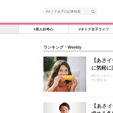
#美人好奇心
#オトナ女子ライフ
ランキング・Weekly
記事を読む
【あさイ
に気軽に
旬のとうもろこ
のご紹介も。
記事を読む
【あさイ