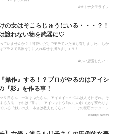
#オトナ女子ライフ
けの女はそこらじゅうにいる・・・？！
らは譲れない物を武器に♡
っていませんか？！可愛いだけでモテていた頃も有りました。 しか
はプラスで武器を手に入れ幸せを掴みましょう！
#いい恋愛したい！
『操作』する！？プロがやるのはアイシ
の『影』を作る事！
ツリ目さん、一重まぶたさん。アイメイクの悩みは人それぞれ。そ
する方法、それは『影』。 アイシャドウ前のこの技で必ず変わりま
ている『影』の技、本当は教えたくない・・・その秘密のテクニッ
BeautyLovers
チ】女優・浅丘ルリ子さんの圧倒的な美