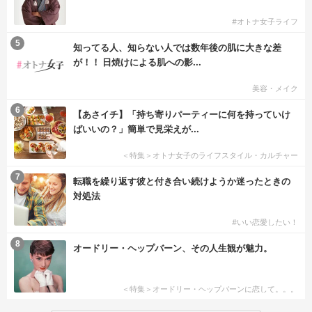
#オトナ女子ライフ
5
知ってる人、知らない人では数年後の肌に大きな差
が！！ 日焼けによる肌への影...
美容・メイク
6
【あさイチ】「持ち寄りパーティーに何を持っていけ
ばいいの？」簡単で見栄えが...
＜特集＞オトナ女子のライフスタイル・カルチャー
7
転職を繰り返す彼と付き合い続けようか迷ったときの
対処法
#いい恋愛したい！
8
オードリー・ヘップバーン、その人生観が魅力。
＜特集＞オードリー・ヘップバーンに恋して。。。