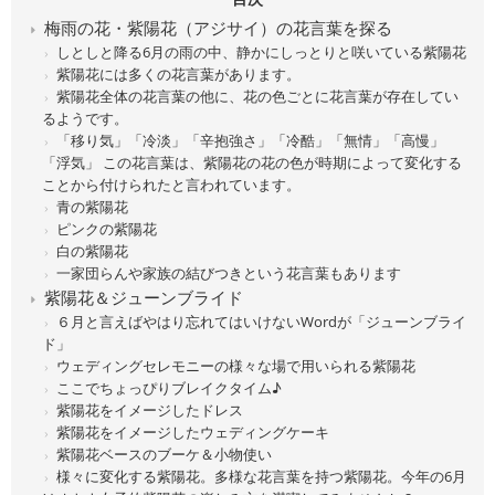
梅雨の花・紫陽花（アジサイ）の花言葉を探る
しとしと降る6月の雨の中、静かにしっとりと咲いている紫陽花
紫陽花には多くの花言葉があります。
紫陽花全体の花言葉の他に、花の色ごとに花言葉が存在してい
るようです。
「移り気」「冷淡」「辛抱強さ」「冷酷」「無情」「高慢」
「浮気」 この花言葉は、紫陽花の花の色が時期によって変化する
ことから付けられたと言われています。
青の紫陽花
ピンクの紫陽花
白の紫陽花
一家団らんや家族の結びつきという花言葉もあります
紫陽花＆ジューンブライド
６月と言えばやはり忘れてはいけないWordが「ジューンブライ
ド」
ウェディングセレモニーの様々な場で用いられる紫陽花
ここでちょっぴりブレイクタイム♪
紫陽花をイメージしたドレス
紫陽花をイメージしたウェディングケーキ
紫陽花ベースのブーケ＆小物使い
様々に変化する紫陽花。多様な花言葉を持つ紫陽花。今年の6月