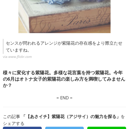
センスが問われるアレンジが紫陽花の存在感をより際立たせ
ていますね。
via
www.flickr.com
様々に変化する紫陽花。多様な花言葉を持つ紫陽花。今年
の6月はオトナ女子的紫陽花の楽しみ方を満喫してみません
か？
= END =
この記事
「【あさイチ】紫陽花（アジサイ）の魅力を探る」
を
シェアする