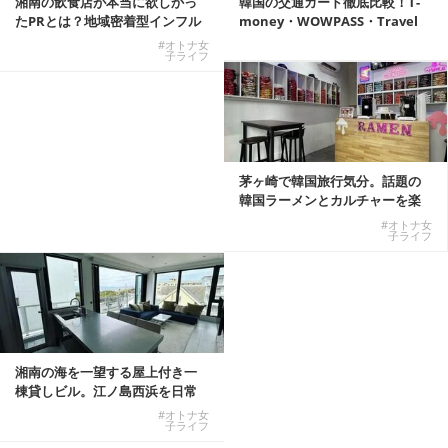
湘南の飲食店が本当に欲しかっ
韓国の交通カード徹底比較！T-
たPRとは？地域密着型インフル
money・WOWPASS・Travel
エンサーサービス...
W...
#オトナ女
子ライフ
茅ヶ崎で韓国旅行気分。話題の
韓国ラーメンとカルチャーを楽
しむKOREAN ...
#オトナ女
子ライフ
湘南の海を一望する屋上付き一
棟貸しビル。江ノ島西浜を日常
にできる特別な物件
#オトナ女
子ライフ