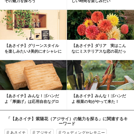
その魅力を探ろう
しい時間を楽しみたい
【あさイチ】グリーンスタイル
【あさイチ】ダリア 実はこん
を楽しみたい♪美的にオシャレに
なにミステリアスな恋の花だっ
エネルギーアップ！
た・・バラに負けな...
【あさイチ】みんな！ゴハンだ
【あさイチ】みんな！ゴハンだ
よ「厚揚げ」は応用自在なグロ
よ 根菜の旬がやって来た！
ーバル食材！
「【あさイチ】紫陽花（アジサイ）の魅力を探る」
に関連するキ
ーワード
あさイチ
アジサイ
ウェディングセレモニー