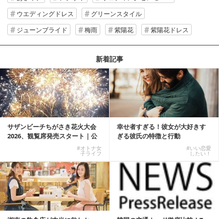
ウエディングドレス
グリーンスタイル
ジューンブライド
梅雨
紫陽花
紫陽花ドレス
新着記事
サザンビーチちがさき花火大会
幸せ者すぎる！彼女が大好きす
2026、観覧席発売スタート｜公
ぎる彼氏の特徴と行動
式有料席と屋外...
#オトナ女
#いい恋愛
子ライフ
したい！