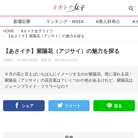
新着記事
ランキング・WEEK
#美人好奇心
#
#
HOME
#オトナ女子ライフ
オ
【あさイチ】紫陽花（アジサイ）の魅力を探る
ト
ナ
女
子
【あさイチ】紫陽花（アジサイ）の魅力を探る
公開日：2018年6月8日
更新日：2021年6月23日
６月の花と言えばいちばんにイメージするのが紫陽花。雨に濡れる花・
紫陽花（アジサイ）の花言葉は？いくつかの色があるけれど、紫陽花は
ジューンブライド・フラワーなの？
シェア
ツイート
送る
目次