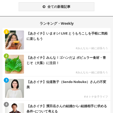
全ての新着記事
ランキング・Weekly
1
【あさイチ】いまオシ! LIVE とうもろこしを手軽に気軽
に楽しもう
#みんなも一緒に頑張ろう
2
【あさイチ】みんな！ゴハンだよ ポピュラー食材・青
じそ（大葉）に注目！
#みんなも一緒に頑張ろう
3
【あさイチ】仙道敦子（Sendo Nobuko）さんの不変
美
#オトナ女子ライフ
4
【あさイチ】濱田岳さんの結婚から~結婚相手に求める
条件~について考える