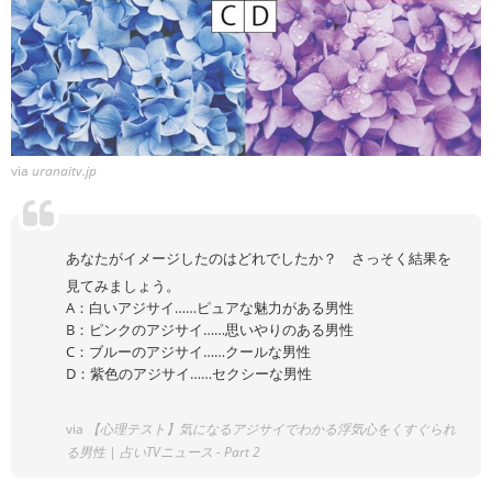
via
uranaitv.jp
あなたがイメージしたのはどれでしたか？ さっそく結果を
見てみましょう。
A：白いアジサイ……ピュアな魅力がある男性
B：ピンクのアジサイ……思いやりのある男性
C：ブルーのアジサイ……クールな男性
D：紫色のアジサイ……セクシーな男性
via
【心理テスト】気になるアジサイでわかる浮気心をくすぐられ
る男性 | 占いTVニュース - Part 2