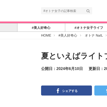
#美人好奇心
#オトナ女子ライフ
#
HOME
#美人好奇心
オトナ NaIL
オ
ト
ナ
女
子
夏といえばライト
公開日：2024年6月10日
更新日：20
シェアする