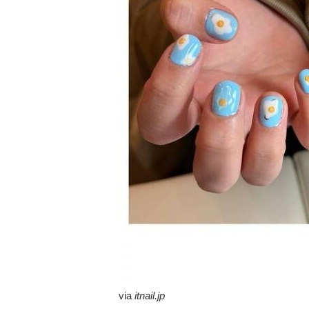
via
itnail.jp