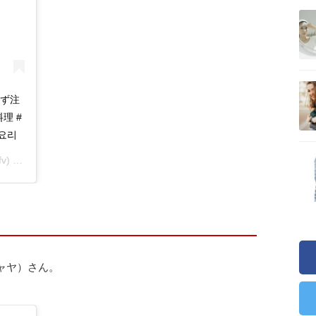
ず注
理 #
국요리
 on
Nov 11, 2018 at 2:34pm PST
ャヤ）さん。