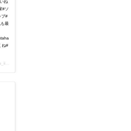
さいね
家#ソ
ブ#
気も最
staha
しくね#
07) on
Nov 26, 2018 at 11:41pm PST