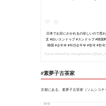
日本でお目にかかれるの珍しいので思わ
文 #白いスンドゥブ #スンドゥブ #韓国料
韓国 #순두부 #하얀순두부 #한국 #한
A post shared by
shanghaicrew
(@qaz_rfv)
#素夢子古茶家
京都にある、素夢子古茶家（ソムシコチ