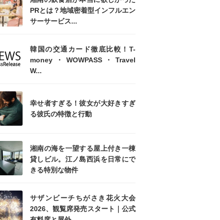
PRとは？地域密着型インフルエン
サーサービス...
韓国の交通カード徹底比較！T-
money・WOWPASS・Travel
W...
幸せ者すぎる！彼女が大好きすぎ
る彼氏の特徴と行動
湘南の海を一望する屋上付き一棟
貸しビル。江ノ島西浜を日常にで
きる特別な物件
サザンビーチちがさき花火大会
2026、観覧席発売スタート｜公式
有料席と屋外...