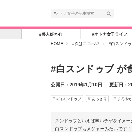
#美人好奇心
#オトナ女子ライフ
#
HOME
#次はココへ♡
#白スンドゥ
オ
ト
ナ
女
子
#白スンドゥブ が
公開日：2019年1月10日
更新日：20
#白スンドゥブ
あっさり
まろや
スンドゥブといえば辛いチゲをイメー
白スンドゥブもメジャーみたいです！