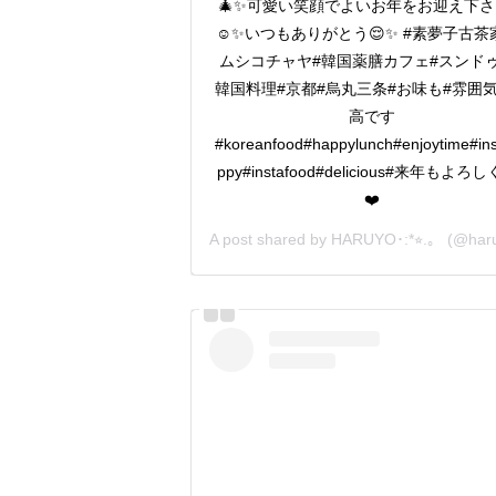
🎄✨可愛い笑顔でよいお年をお迎え下
☺️✨いつもありがとう😌✨ #素夢子古茶
ムシコチャヤ#韓国薬膳カフェ#スンドゥ
韓国料理#京都#烏丸三条#お味も#雰囲
高です
#koreanfood#happylunch#enjoytime#in
ppy#instafood#delicious#来年もよろ
❤️
A post shared by
HARUYO･:*⭐︎.。
(@haru_iionna11