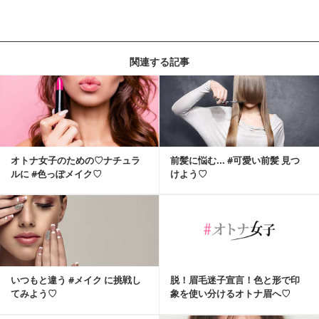
関連する記事
オトナ女子のための♡ナチュラ
前髪に悩む... #可愛い前髪 見つ
ルに #色っぽメイク♡
けよう♡
いつもと違う #メイク に挑戦し
脱！眉毛迷子宣言！色と形で印
てみよう♡
象を使い分けるオトナ眉へ♡