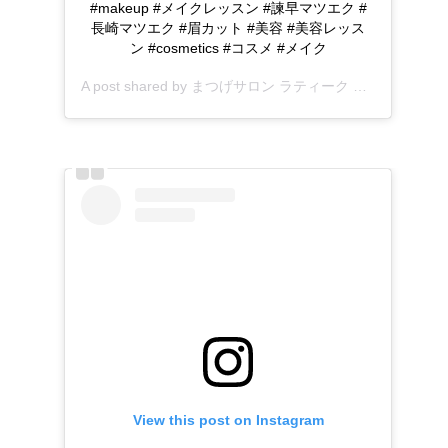
#makeup #メイクレッスン #諫早マツエク #
長崎マツエク #眉カット #美容 #美容レッス
ン #cosmetics #コスメ #メイク
A post shared by
まつげサロン ラティーク 長崎諫早
(@lat
View this post on Instagram