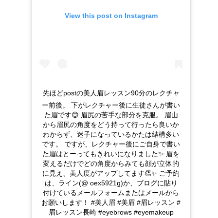
View this post on Instagram
先ほどpostの美人眉レッスン90分のレクチャ
ー前後。 下がレクチャー後に生徒さんが書い
た眉です😊 眉尻の苦手な部分を克服。 眉山
から眉尻の角度をどう持って行ったら良いか
わからず、迷子になっているかたは結構多い
です。 ですが、レクチャー後にご自身で書い
た眉はとーってもきれいになりました✨ 眉を
変えるだけでどの角度からみても顔が立体的
に見え、美人度がアップしてます👏✨ ご予約
は、ライン(@ oex5921g)か、ブログに貼り
付けているメールフォームまたはメールから
お願いします！ #美人眉 #美眉 #眉レッスン #
眉レッスン長崎 #eyebrows #eyemakeup