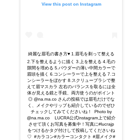
View this post on Instagram
綺麗な眉毛の書き方♥ 1.眉毛を剃って整える
2.下を整えるように描く 3.上を整える 4.毛の
隙間を埋める 5.パウダーの薄い中間カラーで
眉頭を描く 6.コンシーラーで上を整える 7.コ
ンシーラーをぼかす 8.スクリューブラシで整
えて眉マスカラ 左右のバランスを取るには全
体が見える鏡と手鏡、両方使うのがポイント
◎ @na.ma.co さんの投稿では眉毛だけでな
く、メイクやリップも紹介しているのでぜひ
チェックしてみてくださいね！ ㅤㅤㅤ Photo by
@na.ma.co ㅤㅤㅤ ㅤㅤㅤㅤㅤㅤㅤㅤㅤㅤㅤ ㅤㅤㅤ LUCRA公式Instagram上で紹介
させて頂くお写真を募集中！写真に#lucrajp
をつけるかタグ付けして投稿してくださいね
♡ ㅤㅤㅤ #カラコン#カラーコンタクト #眉メイク#