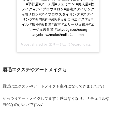
. . #平行眉#アーチ眉#フェミニン #美人眉#秋
メイク #アイブロウサロン#眉毛スタイリング
#眉サロン#アイブロウスタイリング #スタイ
リング#美眉#眉毛#脱毛 #まつ毛エクステ#ネ
イル #銀座#表参道#東京 #エサージュ銀座#エ
サージュ表参道 #tokyo#ginza#ecarg
#eyebrow#make#nails #autumn
A post shared by
エサージュ
(@ecarg_ginza) on
Dec 21, 
眉毛エクステやアートメイクも
最近はエクステやアートメイクも主流になってきましたね！
がっつりアートメイクしてます！感はなくなり、ナチュラルな
自然なのがいいですね♪