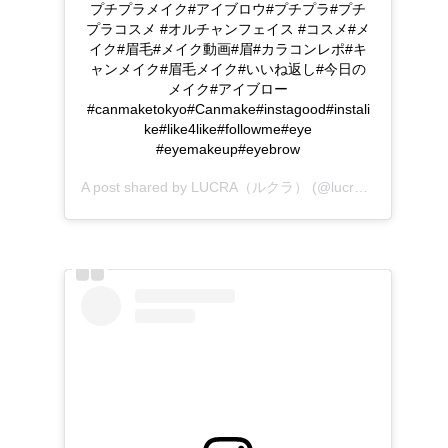
プチプラメイク#アイブロウ#プチプラ#プチ
プラコスメ #オルチャンフェイス #コスメ#メ
イク#眉毛#メイク動画#眉#カラコンレポ#キ
ャンメイク#眉毛メイク#いいね返し#今日の
メイク#アイブロー
#canmaketokyo#Canmake#instagood#instali
ke#like4like#followme#eye
#eyemakeup#eyebrow
A post shared by
LUCRA（ルクラ）
(@lucra_app) on
Jan