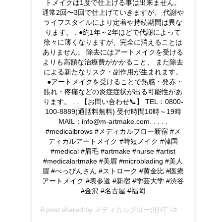
トメイクは1度で仕上げる事は出来ません。
通常2回〜3回で仕上げていきますが、 代謝や
ライフスタイルにより定着や持続期間は異な
ります。 . ●約1年～2年ほどで代謝によって
徐々に薄くなりますが、完全に消えることは
ありません。 除去にはアートメイクを受ける
よりも高額な治療費がかかること、 また除去
による新たなリスク・副作用が生まれます。
. ●アートメイクを受けることで熱感・発赤・
脹れ・疼痛などの炎症症状が出る可能性があ
ります。 . . 【お問い合わせ📞】 TEL：0800-
100-8889(通話料無料) 受付時間10時～19時
MAIL：info@m-artmake.com. . . . .
#medicalbrows #メディカルブロー新宿 #メ
ディカルアートメイク #時短メイク #韓国
#medical #眉毛 #artmake #nurse #artist
#medicalartmake #美眉 #microblading #美人
眉 #べっぴんさん #ストローク #黄金比 #医療
アートメイク #表参道 #新宿 #学芸大学 #渋谷
#金沢 #名古屋 #福岡
A post shared by
メディカルブロー(旧ﾒﾃﾞｨｶﾙｱｰﾄﾒｲｸ)
(@me