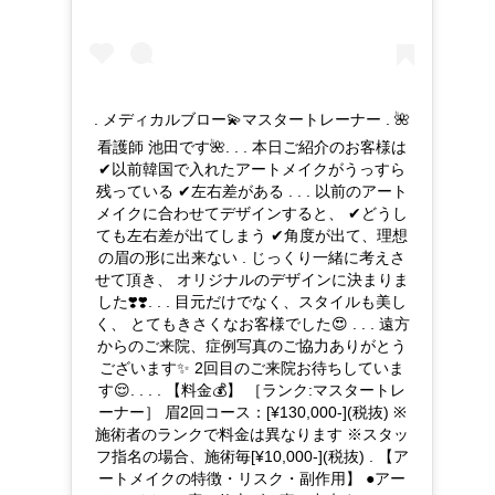
. メディカルブロー💫マスタートレーナー . 🌺
看護師 池田です🌺. . . 本日ご紹介のお客様は
✔︎以前韓国で入れたアートメイクがうっすら
残っている ✔︎左右差がある . . . 以前のアート
メイクに合わせてデザインすると、 ✔︎どうし
ても左右差が出てしまう ✔︎角度が出て、理想
の眉の形に出来ない . じっくり一緒に考えさ
せて頂き、 オリジナルのデザインに決まりま
した❣️❣️. . . 目元だけでなく、スタイルも美し
く、 とてもきさくなお客様でした😍 . . . 遠方
からのご来院、症例写真のご協力ありがとう
ございます✨ 2回目のご来院お待ちしていま
す😌. . . . 【料金💰】 ［ランク:マスタートレ
ーナー］ 眉2回コース：[¥130,000-](税抜) ※
施術者のランクで料金は異なります ※スタッ
フ指名の場合、施術毎[¥10,000-](税抜) . 【ア
ートメイクの特徴・リスク・副作用】 ●アー