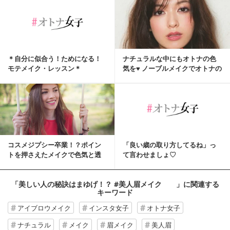
＊自分に似合う！ためになる！
ナチュラルな中にもオトナの色
モテメイク・レッスン＊
気を♥ ノーブルメイクでオトナの
魅力アップ！
コスメジプシー卒業！？ポイン
「良い歳の取り方してるね」っ
トを押さえたメイクで色気と透
て言わせましょ♡
明感を手に入れる！
「美しい人の秘訣はまゆげ！？ #美人眉メイク 」
に関連する
キーワード
アイブロウメイク
インスタ女子
オトナ女子
ナチュラル
メイク
眉メイク
美人眉