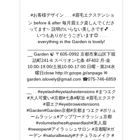
. #お客様デザイン . . . #眉毛エクステンショ
ン before & after 毎月眉エク楽しんでくださ
ってます✨ 説明のいらない美しさです💕 . .
いつもありがとうございます😊 . . .
everything in the Garden is lovely!
___________________________________
__ Garden 🍃 〒605-0992 京都市東山区下堀
詰町241-6 スペリオン七条 4F402 月-金
10:00-19:00/土祝10:00-17:00 日曜・第2/4水
曜日close http://r.goope.jp/anpage ✉︎
garden.islovely@gmail.com ☎︎075-746-6859
___________________________________
__ . . #eyelash#eyelashextensions #まつエク
#大人可愛い#京都#七条#駅近 #眉毛エクステ
#眉エク#eyebrowextensions
#Garden#Garden京都#京都まつエク #ボリュ
ームラッシュ#アップワードラッシュ京都
#volumelashes#upwardlash#美人眉
#newopen#アイラッシュサロン #京都駅#ガ
ーデン #naturalbeauty#ナチュラルメイク #