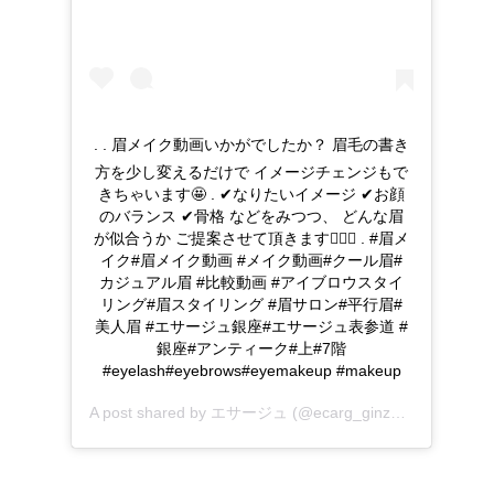
. . 眉メイク動画いかがでしたか？ 眉毛の書き
方を少し変えるだけで イメージチェンジもで
きちゃいます🤩 . ✔︎なりたいイメージ ✔︎お顔
のバランス ✔︎骨格 などをみつつ、 どんな眉
が似合うか ご提案させて頂きます💁‍♀️✨ . #眉メ
イク#眉メイク動画 #メイク動画#クール眉#
カジュアル眉 #比較動画 #アイブロウスタイ
リング#眉スタイリング #眉サロン#平行眉#
美人眉 #エサージュ銀座#エサージュ表参道 #
銀座#アンティーク#上#7階
#eyelash#eyebrows#eyemakeup #makeup
A post shared by
エサージュ
(@ecarg_ginza) on
Aug 7, 2