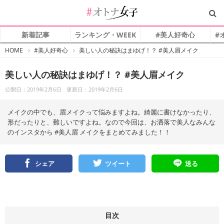
新着記事
ランキング・WEEK
#美人好奇心
#
#
HOME
#美人好奇心
美しい人の秘訣はまゆげ！？ #美人眉メイク
オ
ト
ナ
美しい人の秘訣はまゆげ！？ #美人眉メイク
女
子
公開日：2019年2月6日
更新日：2019年2月6日
メイクの中でも、眉メイクって悩みますよね。綺麗に書けなかったり、
形だったりと、難しいですよね。なので今回は、お洒落で美人なみんな
のインスタから #美人眉 メイクをまとめてみました！！
シェア
ツイート
送る
目次