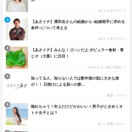
#オトナ女子ライフ
3
【あさイチ】濱田岳さんの結婚から~結婚相手に求める
条件~について考える
#オトナ女子ライフ
4
【あさイチ】みんな！ゴハンだよ ポピュラー食材・青
じそ（大葉）に注目！
#みんなも一緒に頑張ろう
5
知ってる人、知らない人では数年後の肌に大きな差
が！！ 日焼けによる肌への影...
美容・メイク
6
惚れちゃう！年上だけどかわいい！男子がときめくオ
トナ女子とは？
#いい恋愛したい！