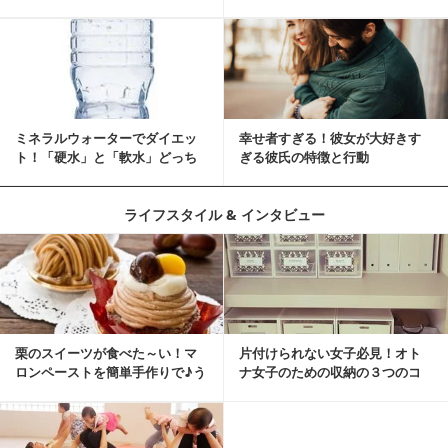
ツ
緒に♡
ミネラルウォーターでダイエッ
幸せ者すぎる！彼女が大好きす
ト！「硬水」と「軟水」どっち
ぎる彼氏の特徴と行動
を選ぶ？
ライフスタイル & インタビュー
栗のスイーツが食べた～い！マ
片付けられない女子必見！オト
ロンペーストを簡単手作りで♪う
ナ女子のための収納の３つのコ
ちカフェバンザイ！
ツ