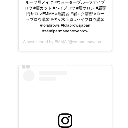
ルーフ眉メイク #ウォータープルーフアイブ
ロウ #眉カット #ハイブロウ #眉サロン #眉専
門サロンEMMA #眉講習 #眉エク講習 #ロー
ラブロウ講習 #代々木上原 #ハイブロウ講習
#lolabrows #lolabrowsjapan
#semipermanenteyebrow
A post shared by
EMMA
(@emma_mayuhada) on
May 10