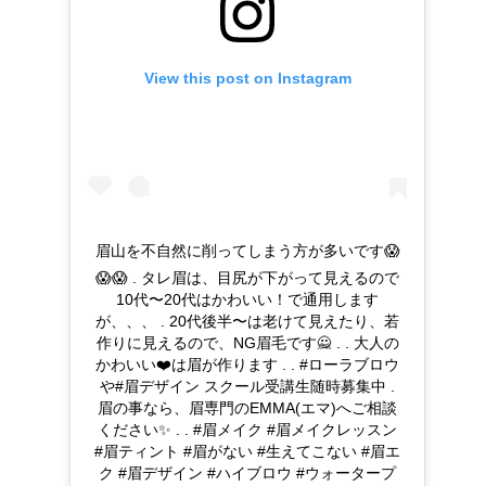
View this post on Instagram
眉山を不自然に削ってしまう方が多いです😱
😱😱 . タレ眉は、目尻が下がって見えるので
10代〜20代はかわいい！で通用します
が、、、 . 20代後半〜は老けて見えたり、若
作りに見えるので、NG眉毛です🙅 . . 大人の
かわいい❤️は眉が作ります . . #ローラブロウ
や#眉デザイン スクール受講生随時募集中 .
眉の事なら、眉専門のEMMA(エマ)へご相談
ください✨ . . #眉メイク #眉メイクレッスン
#眉ティント #眉がない #生えてこない #眉エ
ク #眉デザイン #ハイブロウ #ウォータープ