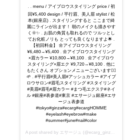
. . menu / アイブロウスタイリング price / 初
回¥5,400 design / 平行眉、美人眉 stylist / 松
本(銀座店) . スタイリングすると ここまで綺
麗にラインが出ます！ 朝のメイクも描きやす
く🌞✨ . お肌の角質も取れるので ツルッとし
てお化粧ノリも とっても良くなりますよ🌟 .
【初回料金】 🌼アイブロウスタイリング
¥6,480→¥5,400 . 🌼アイブロウスタイリング
×眉カラー ¥10,800→¥8,100 . 🌼アイブロウ
スタイリング×眉エク ¥9,720→¥8,100 . 他に
もたくさん オプションメニューございます💁‍♀️
🌱 . #平行眉#美人眉#アッシュカラー #アイブ
ロウサロン#眉毛スタイリング #スタイリング
#美眉#眉毛#眉カラー #まつ毛エクステ#ネイ
ル #銀座#表参道#東京 #エサージュ銀座#エサ
ージュ表参道
#tokyo#ginza#ecarg#ecargHOMME
#eyelash#eyebrow#make
#summer#june#nail#color
A post shared by
エサージュ
(@ecarg_ginza) on
Jul 23, 