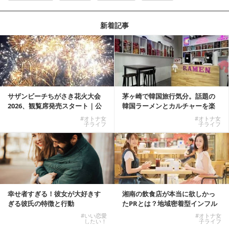
新着記事
サザンビーチちがさき花火大会
茅ヶ崎で韓国旅行気分。話題の
2026、観覧席発売スタート｜公
韓国ラーメンとカルチャーを楽
式有料席と屋外...
しむKOREAN ...
#オトナ女
#オトナ女
子ライフ
子ライフ
幸せ者すぎる！彼女が大好きす
湘南の飲食店が本当に欲しかっ
ぎる彼氏の特徴と行動
たPRとは？地域密着型インフル
エンサーサービス...
#いい恋愛
#オトナ女
したい！
子ライフ