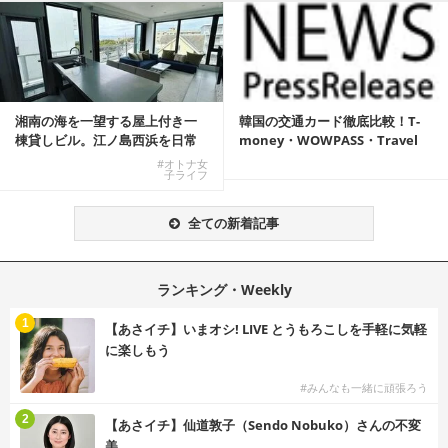
湘南の海を一望する屋上付き一
韓国の交通カード徹底比較！T-
棟貸しビル。江ノ島西浜を日常
money・WOWPASS・Travel
にできる特別な物件
W...
#オトナ女
子ライフ
全ての新着記事
ランキング・Weekly
1
【あさイチ】いまオシ! LIVE とうもろこしを手軽に気軽
に楽しもう
#みんなも一緒に頑張ろう
2
【あさイチ】仙道敦子（Sendo Nobuko）さんの不変
美