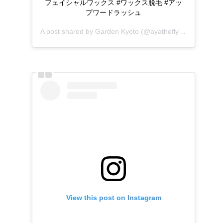
フェイシャルワックス #ワックス脱毛 #アッ
プワードラッシュ
A post shared by
Garden Kyoto
(@ayatheflyingcat) on
Oct
View this post on Instagram