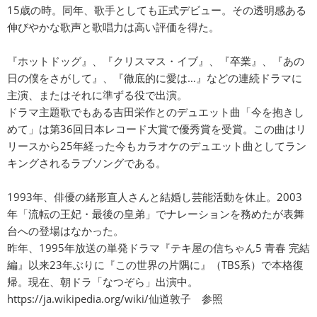
15歳の時。同年、歌手としても正式デビュー。その透明感ある
伸びやかな歌声と歌唱力は高い評価を得た。
『ホットドッグ』、『クリスマス・イブ』、『卒業』、『あの
日の僕をさがして』、『徹底的に愛は…』などの連続ドラマに
主演、またはそれに準ずる役で出演。
ドラマ主題歌でもある吉田栄作とのデュエット曲「今を抱きし
めて」は第36回日本レコード大賞で優秀賞を受賞。この曲はリ
リースから25年経った今もカラオケのデュエット曲としてラン
キングされるラブソングである。
1993年、俳優の緒形直人さんと結婚し芸能活動を休止。2003
年「流転の王妃・最後の皇弟」でナレーションを務めたが表舞
台への登場はなかった。
昨年、1995年放送の単発ドラマ『テキ屋の信ちゃん5 青春 完結
編』以来23年ぶりに『この世界の片隅に』（TBS系）で本格復
帰。現在、朝ドラ「なつぞら」出演中。
https://ja.wikipedia.org/wiki/仙道敦子
参照