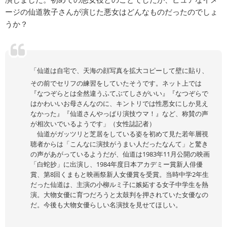
ージの仙道敦子さんが演じた悪女はどんなものだったのでしょ
うか？
「仙道は自宅で、天海の顔写真を拡大コピーして壁に貼り、
その前でセリフの練習をしていたそうです。ネット上では
『なつぞらとは全然違うふてぶてしさがいい』『なつぞらで
はかわいいお母さんなのに、キントリでは性悪女にしか見え
なかった』『仙道さんやっぱり演技ウマ！』など、称賛の声
が相次いでいるようです」（女性誌記者）
仙道がガッツリと芝居をしている姿を初めて見た若年層視
聴者からは「こんなに演技がうまい人だったなんて」と驚き
の声があがっているようだが、仙道は1983年11月公開の映画
「白蛇抄」に出演し、1984年度日本アカデミー賞新人俳優
賞、第8回くまもと映画祭新人女優賞を受賞。当時中学2年生
だった仙道は、主演の小柳ルミ子に嫉妬する女子中学生を熱
演。大物女優に育つだろうと太鼓判を押されていた女優なの
だ。今後も大物女優らしい名演技を見せてほしい。