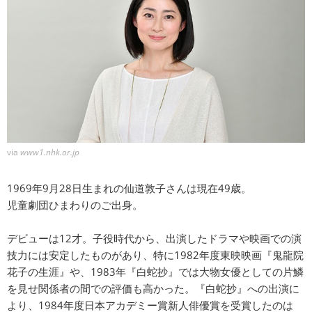
via
www1.nhk.or.jp
1969年9月28日生まれの仙道敦子さんは現在49歳。
児童劇団ひまわりのご出身。
デビューは12才。子役時代から、出演したドラマや映画での演
技力には安定したものがあり、特に1982年度東映映画『鬼龍院
花子の生涯』や、1983年『白蛇抄』では大物女優としての片鱗
を見せ関係者の間での評価も高かった。『白蛇抄』への出演に
より、1984年度日本アカデミー賞新人俳優賞を受賞したのは