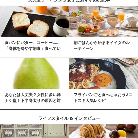
食パンにバター、コーヒー……
朝ごはんから始まるイイ女のル
「身体を冷やす朝食」食べてい
ーティーン
ませんか？
あなたは大丈夫？女性に多い洋
フライパンごと食べちゃおう♪ニ
ナシ型！下半身太りの原因と対
トスキ人気レシピ
策
ライフスタイル & インタビュー