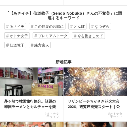
な...
「【あさイチ】仙道敦子（Sendo Nobuko）さんの不変美」
に関
連するキーワード
あさイチ
この世界の片隅に
とんぼ
なつぞら
オトナ女子
プレミアムトーク
今を抱きしめて
仙道敦子
緒方直人
新着記事
茅ヶ崎で韓国旅行気分。話題の
サザンビーチちがさき花火大会
韓国ラーメンとカルチャーを楽
2026、観覧席発売スタート｜公
しむKOREAN ...
式有料席と屋外...
#オトナ女
#オトナ女
子ライフ
子ライフ