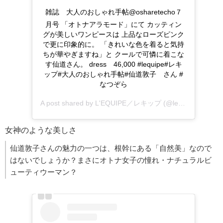
雑誌 大人のおしゃれ手帖@osharetecho７
月号 「オトナアラモード」にて カッティン
グが美しいワンピースは 上品なローズピンク
で更に印象的に。 「きれいな色を着ると気持
ちが華やぎますね」と クールで可憐に着こな
す仙道さん。 dress 46,000 #lequipe#レキ
ップ#大人のおしゃれ手帖#仙道敦子 さん #
なつぞら
A post shared by
L'EQUIPE／レキップ
(@lequipe.official) on
女神のような美しさ
仙道敦子さんの魅力の一つは、根幹にある「自然美」なので
はないでしょうか？まさにオトナ女子の憧れ・ナチュラルビ
ューティウーマン？