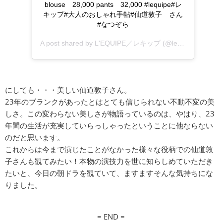
blouse 28,000 pants 32,000 #lequipe#レ
キップ#大人のおしゃれ手帖#仙道敦子 さん
#なつぞら
A post shared by
L'EQUIPE／レキップ
(@lequipe.official) on
にしても・・・美しい仙道敦子さん。
23年のブランクがあったとはとても信じられない不動不変の美
しさ。この変わらない美しさが物語っているのは、やはり、23
年間の生活が充実していらっしゃったということに他ならない
のだと思います。
これからは今まで演じたことがなかった様々な役柄での仙道敦
子さんも観てみたい！本物の演技力を世に知らしめていただき
たいと、今日の朝ドラを観ていて、ますますそんな気持ちにな
りました。
= END =