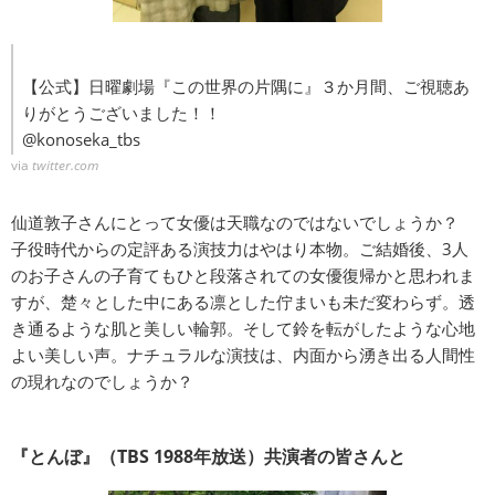
【公式】日曜劇場『この世界の片隅に』３か月間、ご視聴あ
りがとうございました！！
‏@konoseka_tbs
via
twitter.com
仙道敦子さんにとって女優は天職なのではないでしょうか？
子役時代からの定評ある演技力はやはり本物。ご結婚後、3人
のお子さんの子育てもひと段落されての女優復帰かと思われま
すが、楚々とした中にある凛とした佇まいも未だ変わらず。透
き通るような肌と美しい輪郭。そして鈴を転がしたような心地
よい美しい声。ナチュラルな演技は、内面から湧き出る人間性
の現れなのでしょうか？
『とんぼ』（TBS 1988年放送）共演者の皆さんと