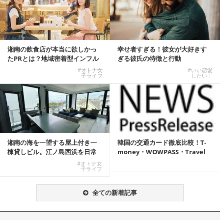
湘南の飲食店が本当に欲しかっ
幸せ者すぎる！彼女が大好きす
たPRとは？地域密着型インフル
ぎる彼氏の特徴と行動
エンサーサービス...
#オトナ女
#いい恋愛
子ライフ
したい！
湘南の海を一望する屋上付き一
韓国の交通カード徹底比較！T-
棟貸しビル。江ノ島西浜を日常
money・WOWPASS・Travel
にできる特別な物件
W...
#オトナ女
子ライフ
全ての新着記事