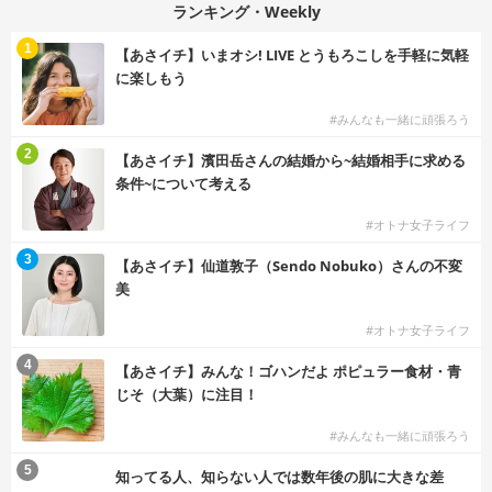
ランキング・Weekly
1
【あさイチ】いまオシ! LIVE とうもろこしを手軽に気軽
に楽しもう
#みんなも一緒に頑張ろう
2
【あさイチ】濱田岳さんの結婚から~結婚相手に求める
条件~について考える
#オトナ女子ライフ
3
【あさイチ】仙道敦子（Sendo Nobuko）さんの不変
美
#オトナ女子ライフ
4
【あさイチ】みんな！ゴハンだよ ポピュラー食材・青
じそ（大葉）に注目！
#みんなも一緒に頑張ろう
5
知ってる人、知らない人では数年後の肌に大きな差