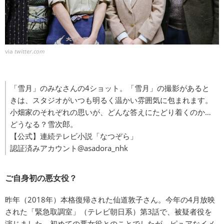
via
twitter.com
「雪月」のみなさんの4ショット。「雪月」の撮影があると
きは、スタジオがいつも明るく温かい雰囲気に包まれます。
小畑家のそれぞれの思いが、どんな答えにたどり着くのか…
どうなる？雪次郎。
【公式】連続テレビ小説「なつぞら」
認証済みアカウント@asadora_nhk
ご自身初の悪女役？
昨年（2018年）本格復帰された仙道敦子さん。今年の4月放映
された「緊急取調室」（テレビ朝日系）第3話で、被疑者役を
演じました。初めての悪女役とのことでしたが、ピュアなイメ