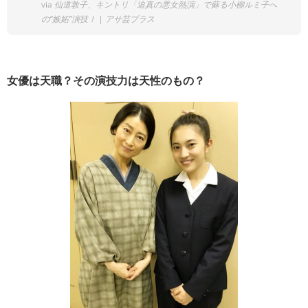
via
仙道敦子、キントリ「迫真の悪女熱演」で蘇る小柳ルミ子へ
の“嫉妬”演技！ | アサ芸プラス
女優は天職？その演技力は天性のもの？