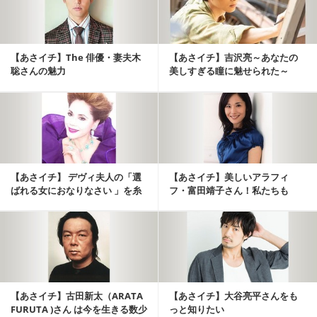
【あさイチ】The 俳優・妻夫木
【あさイチ】吉沢亮～あなたの
聡さんの魅力
美しすぎる瞳に魅せられた～
【あさイチ】 デヴィ夫人の「選
【あさイチ】美しいアラフィ
ばれる女におなりなさい 」を糸
フ・富田靖子さん！私たちも
口に 「婚活」...
「寄る年波」を考えてみたい
【あさイチ】古田新太（ARATA
【あさイチ】大谷亮平さんをも
FURUTA )さん は今を生きる数少
っと知りたい