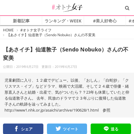
新着記事
ランキング・WEEK
#美人好奇心
#
#
HOME
#オトナ女子ライフ
オ
【あさイチ】仙道敦子（Sendo Nobuko）さんの不変美
ト
ナ
女
子
【あさイチ】仙道敦子（Sendo Nobuko）さんの不
変美
公開日：2019年6月27日
更新日：2019年6月27日
児童劇団に入り、１２歳でデビュー。以後、「おしん」「白蛇抄」「ク
リスマス・イブ」などドラマ、映画で大活躍。そして２４歳で俳優・緒
形直人さんと結婚・出産で、気がついたら？？23年も休業していたと仰
る仙道敦子さん。 去年、民放のドラマで２３年ぶりに復帰した仙道敦
子さんの軌跡を辿ってみました。
http://www1.nhk.or.jp/asaichi/archive/190628/1.html 参照
シェア
ツイート
送る