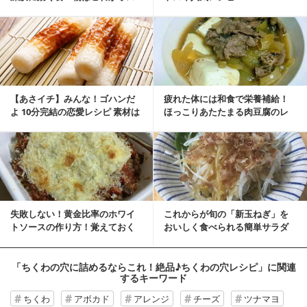
スメ♪
【あさイチ】みんな！ゴハンだ
疲れた体には和食で栄養補給！
よ 10分完結の恋愛レシピ 素材は
ほっこりあたたまる肉豆腐のレ
ちくわ
シピ
失敗しない！黄金比率のホワイ
これからが旬の「新玉ねぎ」を
トソースの作り方！覚えておく
おいしく食べられる簡単サラダ
とアレンジ抜群です！
のレシピ
「ちくわの穴に詰めるならこれ！絶品♪ちくわの穴レシピ」
に関連
するキーワード
ちくわ
アボカド
アレンジ
チーズ
ツナマヨ