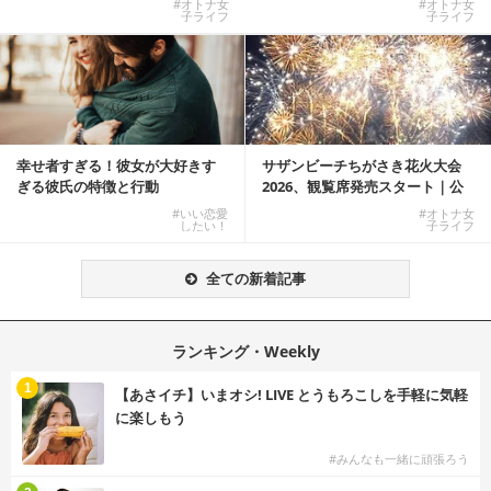
#オトナ女
#オトナ女
子ライフ
子ライフ
幸せ者すぎる！彼女が大好きす
サザンビーチちがさき花火大会
ぎる彼氏の特徴と行動
2026、観覧席発売スタート｜公
式有料席と屋外...
#いい恋愛
#オトナ女
したい！
子ライフ
全ての新着記事
ランキング・Weekly
1
【あさイチ】いまオシ! LIVE とうもろこしを手軽に気軽
に楽しもう
#みんなも一緒に頑張ろう