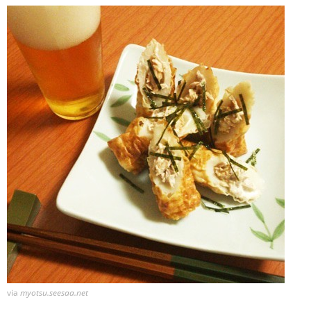
via
myotsu.seesaa.net