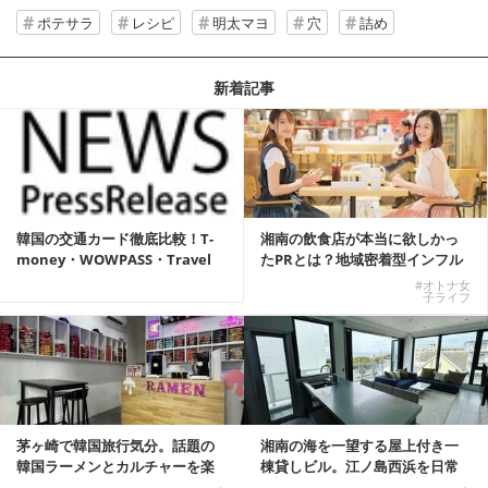
ポテサラ
レシピ
明太マヨ
穴
詰め
新着記事
韓国の交通カード徹底比較！T-
湘南の飲食店が本当に欲しかっ
money・WOWPASS・Travel
たPRとは？地域密着型インフル
W...
エンサーサービス...
#オトナ女
子ライフ
茅ヶ崎で韓国旅行気分。話題の
湘南の海を一望する屋上付き一
韓国ラーメンとカルチャーを楽
棟貸しビル。江ノ島西浜を日常
しむKOREAN ...
にできる特別な物件