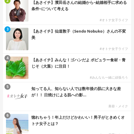
2
【あさイチ】濱田岳さんの結婚から~結婚相手に求める
条件~について考える
#オトナ女子ライフ
3
【あさイチ】仙道敦子（Sendo Nobuko）さんの不変
美
#オトナ女子ライフ
4
【あさイチ】みんな！ゴハンだよ ポピュラー食材・青
じそ（大葉）に注目！
#みんなも一緒に頑張ろう
5
知ってる人、知らない人では数年後の肌に大きな差
が！！ 日焼けによる肌への影...
美容・メイク
6
惚れちゃう！年上だけどかわいい！男子がときめくオ
トナ女子とは？