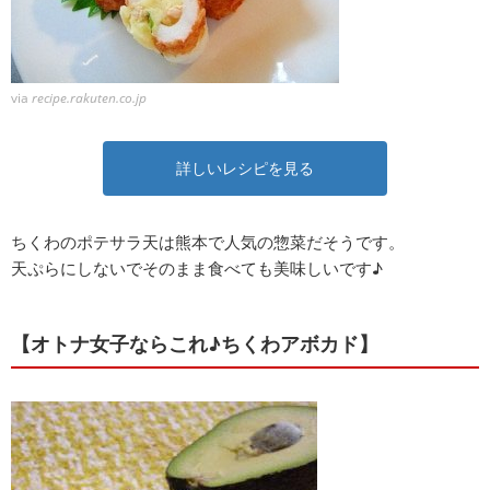
via
recipe.rakuten.co.jp
詳しいレシピを見る
ちくわのポテサラ天は熊本で人気の惣菜だそうです。
天ぷらにしないでそのまま食べても美味しいです♪
【オトナ女子ならこれ♪ちくわアボカド】