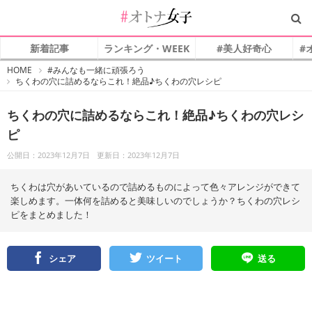
新着記事
ランキング・WEEK
#美人好奇心
#
#
HOME
#みんなも一緒に頑張ろう
オ
ちくわの穴に詰めるならこれ！絶品♪ちくわの穴レシピ
ト
ナ
女
子
ちくわの穴に詰めるならこれ！絶品♪ちくわの穴レシ
ピ
公開日：2023年12月7日
更新日：2023年12月7日
ちくわは穴があいているので詰めるものによって色々アレンジができて
楽しめます。一体何を詰めると美味しいのでしょうか？ちくわの穴レシ
ピをまとめました！
シェア
ツイート
送る