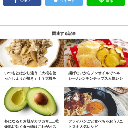
シェア
ツイート
送る
関連する記事
いつもとは少し違う「大根を使
揚げないからノンオイルでヘル
ったしょうが焼き」！？大根を
シー♪レンチンチップス人気レシ
たっぷり使ったレシ...
ピ
冬になるとお肌がカサカサ……乾
フライパンごと食べちゃおう♪ニ
燥肌に効く食べ物はこれがオス
トスキ人気レシピ