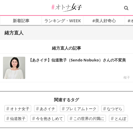
新着記事
ランキング・WEEK
#美人好奇心
#
緒方直人
緒方直人の記事
【あさイチ】仙道敦子（Sendo Nobuko）さんの不変美
桜子
関連するタグ
オトナ女子
あさイチ
プレミアムトーク
なつぞら
仙道敦子
今を抱きしめて
この世界の片隅に
とんぼ