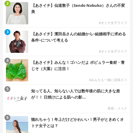
2
【あさイチ】仙道敦子（Sendo Nobuko）さんの不変
美
#オトナ女子ライフ
3
【あさイチ】濱田岳さんの結婚から~結婚相手に求める
条件~について考える
#オトナ女子ライフ
4
【あさイチ】みんな！ゴハンだよ ポピュラー食材・青
じそ（大葉）に注目！
#みんなも一緒に頑張ろう
5
知ってる人、知らない人では数年後の肌に大きな差
が！！ 日焼けによる肌への影...
美容・メイク
6
惚れちゃう！年上だけどかわいい！男子がときめくオ
トナ女子とは？