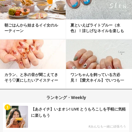
朝ごはんから始まるイイ女のル
夏といえばライトブルー（水
ーティーン
色）！涼しげなネイルを楽しも
♡
カラン、と氷の音が聞こえてき
ワンちゃんを飼っている方必
そう♡夏にしたいアイスティー
見！【愛犬ネイル】でいつも一
ネイル
緒に♡
ランキング・Weekly
1
【あさイチ】いまオシ! LIVE とうもろこしを手軽に気軽
に楽しもう
#みんなも一緒に頑張ろう