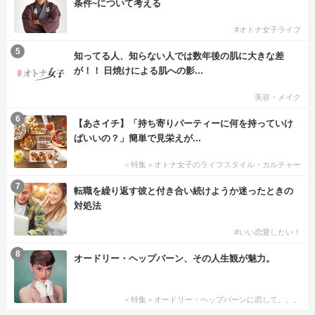
条件~について考える
#オトナ女子ライフ
5
知ってる人、知らない人では数年後の肌に大きな差
が！！ 日焼けによる肌への影...
美容・メイク
6
【あさイチ】「持ち寄りパーティーに何を持っていけ
ばいいの？」簡単で見栄えが...
＜特集＞オトナ女子のライフスタイル・カルチャー
7
転職を繰り返す彼と付き合い続けようか迷ったときの
対処法
#いい恋愛したい！
8
オードリー・ヘップバーン、その人生観が魅力。
＜特集＞オードリー・ヘップバーンに恋して。。。