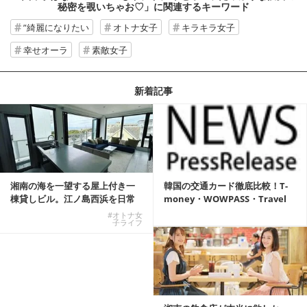
秘密を覗いちゃお♡」
に関連するキーワード
”綺麗になりたい
オトナ女子
キラキラ女子
幸せオーラ
素敵女子
新着記事
湘南の海を一望する屋上付き一
韓国の交通カード徹底比較！T-
棟貸しビル。江ノ島西浜を日常
money・WOWPASS・Travel
にできる特別な物件
W...
#オトナ女
子ライフ