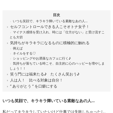
目次
いつも笑顔で、キラキラ輝いている素敵なあの人…
セルフコントロールできる人こそオトナ女子！
マイナス感情を受け入れ、時には「仕方がない」と受け流すこ
とも大切
気持ちがキラキラになるものに積極的に触れる
例えば
ネイルをする♡
ショッピングやお洒落なカフェに行く♪
気持ちが落ちている時こそ、自主的に心のハッピーを増やしま
しょう！！
笑う門には福来たる♪ たくさん笑おう♪
人は人！ 比べる対象は自分！
” ありがとう ” を口癖にする
いつも笑顔で、キラキラ輝いている素敵なあの人…
私だってキラキラしていたいけど仕事では失敗しちゃったし、