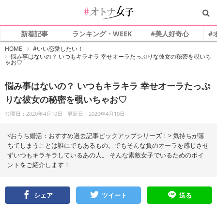
新着記事
ランキング・WEEK
#美人好奇心
#
#
HOME
#いい恋愛したい！
オ
悩み事はないの？ いつもキラキラ 幸せオーラたっぷりな彼女の秘密を覗いち
ト
ゃお♡
ナ
女
子
悩み事はないの？ いつもキラキラ 幸せオーラたっぷ
りな彼女の秘密を覗いちゃお♡
公開日：2020年4月10日
更新日：2020年4月10日
<おうち婚活：おすすめ過去記事ピックアップシリーズ！> 気持ちが落
ちてしまうことは誰にでもあるもの。でもそんな負のオーラを感じさせ
ずいつもキラキラしているあの人。 そんな素敵女子でいるためのポイ
ントをご紹介します！
シェア
ツイート
送る