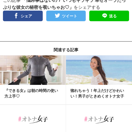
この記事
「悩み事はないの？ いつもキラキラ 幸せオーラたっ
ぷりな彼女の秘密を覗いちゃお♡」
をシェアする
シェア
ツイート
送る
関連する記事
『できる女』は朝の時間の使い
惚れちゃう！年上だけどかわい
方上手♡
い！男子がときめくオトナ女子
とは？