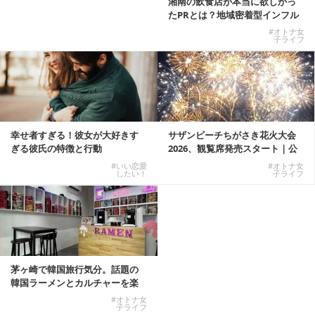
湘南の飲食店が本当に欲しかっ
たPRとは？地域密着型インフル
エンサーサービス...
#オトナ女
子ライフ
幸せ者すぎる！彼女が大好きす
サザンビーチちがさき花火大会
ぎる彼氏の特徴と行動
2026、観覧席発売スタート｜公
式有料席と屋外...
#いい恋愛
#オトナ女
したい！
子ライフ
茅ヶ崎で韓国旅行気分。話題の
韓国ラーメンとカルチャーを楽
しむKOREAN ...
#オトナ女
子ライフ