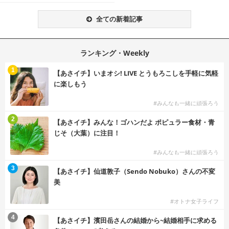
全ての新着記事
ランキング・Weekly
1
【あさイチ】いまオシ! LIVE とうもろこしを手軽に気軽
に楽しもう
#みんなも一緒に頑張ろう
2
【あさイチ】みんな！ゴハンだよ ポピュラー食材・青
じそ（大葉）に注目！
#みんなも一緒に頑張ろう
3
【あさイチ】仙道敦子（Sendo Nobuko）さんの不変
美
#オトナ女子ライフ
4
【あさイチ】濱田岳さんの結婚から~結婚相手に求める