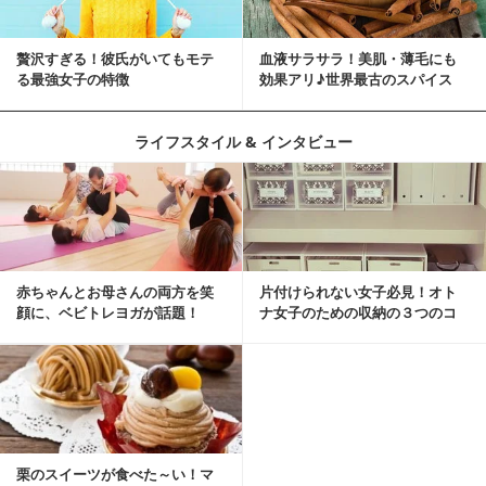
贅沢すぎる！彼氏がいてもモテ
血液サラサラ！美肌・薄毛にも
る最強女子の特徴
効果アリ♪世界最古のスパイス
「シナモン」で若返り！
ライフスタイル & インタビュー
赤ちゃんとお母さんの両方を笑
片付けられない女子必見！オト
顔に、ベビトレヨガが話題！
ナ女子のための収納の３つのコ
ツ
栗のスイーツが食べた～い！マ