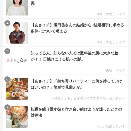
美
#オトナ女子ライフ
4
【あさイチ】濱田岳さんの結婚から~結婚相手に求める
条件~について考える
#オトナ女子ライフ
5
知ってる人、知らない人では数年後の肌に大きな差
が！！ 日焼けによる肌への影...
美容・メイク
6
【あさイチ】「持ち寄りパーティーに何を持っていけ
ばいいの？」簡単で見栄えが...
＜特集＞オトナ女子のライフスタイル・カルチャー
7
転職を繰り返す彼と付き合い続けようか迷ったときの
対処法
#いい恋愛したい！