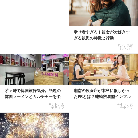
幸せ者すぎる！彼女が大好きす
ぎる彼氏の特徴と行動
#いい恋愛
したい！
茅ヶ崎で韓国旅行気分。話題の
湘南の飲食店が本当に欲しかっ
韓国ラーメンとカルチャーを楽
たPRとは？地域密着型インフル
しむKOREAN ...
エンサーサービス...
#オトナ女
#オトナ女
子ライフ
子ライフ