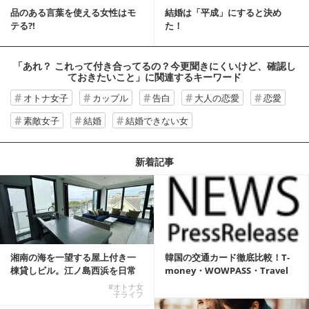
品のある言葉を使える女性はモ
結婚は「平成」にすると決め
テる?!
た！
「あれ？ これって付き合ってるの？今更聞きにくいけど、確認し
ておきたいこと」
に関連するキーワード
オトナ女子
カップル
告白
大人の恋愛
恋愛
素敵女子
結婚
結婚できない女
新着記事
湘南の海を一望する屋上付き一
韓国の交通カード徹底比較！T-
棟貸しビル。江ノ島西浜を日常
money・WOWPASS・Travel
にできる特別な物件
W...
#オトナ女
子ライフ