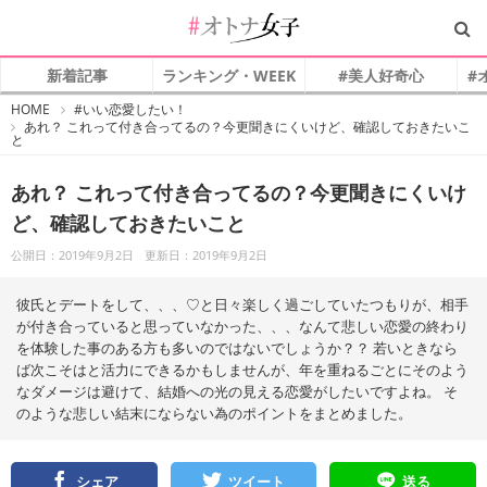
新着記事
ランキング・WEEK
#美人好奇心
#
#
HOME
#いい恋愛したい！
オ
あれ？ これって付き合ってるの？今更聞きにくいけど、確認しておきたいこ
ト
と
ナ
女
子
あれ？ これって付き合ってるの？今更聞きにくいけ
ど、確認しておきたいこと
公開日：2019年9月2日
更新日：2019年9月2日
彼氏とデートをして、、、♡と日々楽しく過ごしていたつもりが、相手
が付き合っていると思っていなかった、、、なんて悲しい恋愛の終わり
を体験した事のある方も多いのではないでしょうか？？ 若いときなら
ば次こそはと活力にできるかもしませんが、年を重ねるごとにそのよう
なダメージは避けて、結婚への光の見える恋愛がしたいですよね。 そ
のような悲しい結末にならない為のポイントをまとめました。
シェア
ツイート
送る