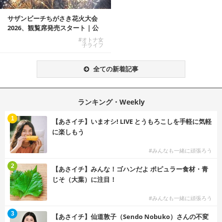
サザンビーチちがさき花火大会
2026、観覧席発売スタート｜公
式有料席と屋外...
#オトナ女
子ライフ
全ての新着記事
ランキング・Weekly
1
【あさイチ】いまオシ! LIVE とうもろこしを手軽に気軽
に楽しもう
#みんなも一緒に頑張ろう
2
【あさイチ】みんな！ゴハンだよ ポピュラー食材・青
じそ（大葉）に注目！
#みんなも一緒に頑張ろう
3
【あさイチ】仙道敦子（Sendo Nobuko）さんの不変