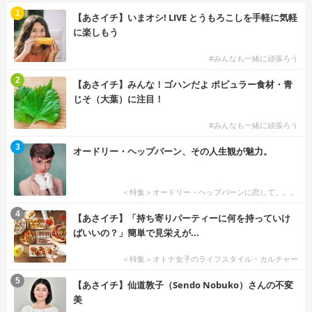
1
【あさイチ】いまオシ! LIVE とうもろこしを手軽に気軽
に楽しもう
#みんなも一緒に頑張ろう
2
【あさイチ】みんな！ゴハンだよ ポピュラー食材・青
じそ（大葉）に注目！
#みんなも一緒に頑張ろう
3
オードリー・ヘップバーン、その人生観が魅力。
＜特集＞オードリー・ヘップバーンに恋して。。。
4
【あさイチ】「持ち寄りパーティーに何を持っていけ
ばいいの？」簡単で見栄えが...
＜特集＞オトナ女子のライフスタイル・カルチャー
5
【あさイチ】仙道敦子（Sendo Nobuko）さんの不変
美