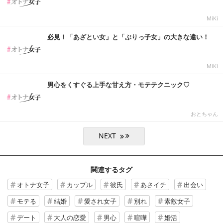
MiKi
必見！「あざとい女」と「ぶりっ子女」の大きな違い！
MiKi
男心をくすぐる上手な甘え方・モテテクニック♡
おとちゃん
関連するタグ
オトナ女子
カップル
彼氏
あさイチ
出会い
モテる
結婚
愛され女子
別れ
素敵女子
デート
大人の恋愛
男心
喧嘩
婚活