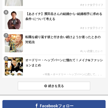
#オトナ女子ライフ
6
【あさイチ】濱田岳さんの結婚から~結婚相手に求める
条件~について考える
#オトナ女子ライフ
7
転職を繰り返す彼と付き合い続けようか迷ったときの
対処法
#いい恋愛したい！
8
オードリー・ヘップバーンに憧れて！メイク&ファッシ
ョンまとめ
＜特集＞オードリー・ヘップバーンに恋して。。。
続きを見る
Facebookフォロー