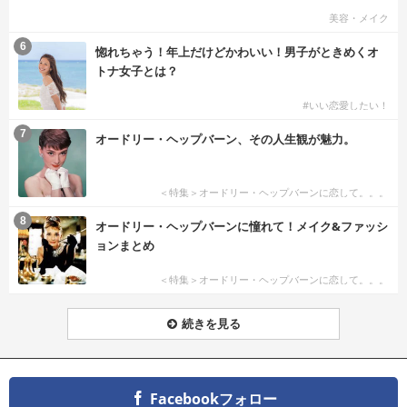
美容・メイク
6
惚れちゃう！年上だけどかわいい！男子がときめくオ
トナ女子とは？
#いい恋愛したい！
7
オードリー・ヘップバーン、その人生観が魅力。
＜特集＞オードリー・ヘップバーンに恋して。。。
8
オードリー・ヘップバーンに憧れて！メイク&ファッシ
ョンまとめ
＜特集＞オードリー・ヘップバーンに恋して。。。
続きを見る
Facebookフォロー