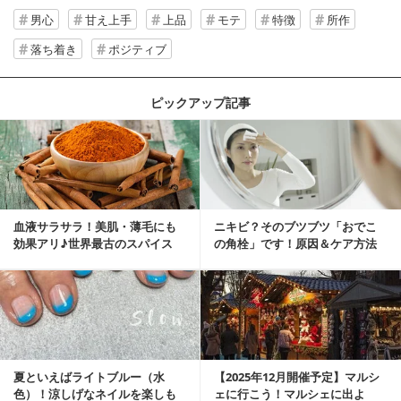
男心
甘え上手
上品
モテ
特徴
所作
落ち着き
ポジティブ
ピックアップ記事
血液サラサラ！美肌・薄毛にも
ニキビ？そのブツブツ「おでこ
効果アリ♪世界最古のスパイス
の角栓」です！原因＆ケア方法
「シナモン」で若返り！
夏といえばライトブルー（水
【2025年12月開催予定】マルシ
色）！涼しげなネイルを楽しも
ェに行こう！マルシェに出よ