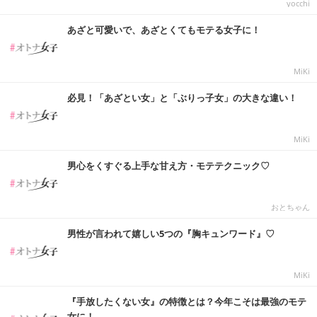
yocchi
あざと可愛いで、あざとくてもモテる女子に！
MiKi
必見！「あざとい女」と「ぶりっ子女」の大きな違い！
MiKi
男心をくすぐる上手な甘え方・モテテクニック♡
おとちゃん
男性が言われて嬉しい5つの『胸キュンワード』♡
MiKi
『手放したくない女』の特徴とは？今年こそは最強のモテ
女に！