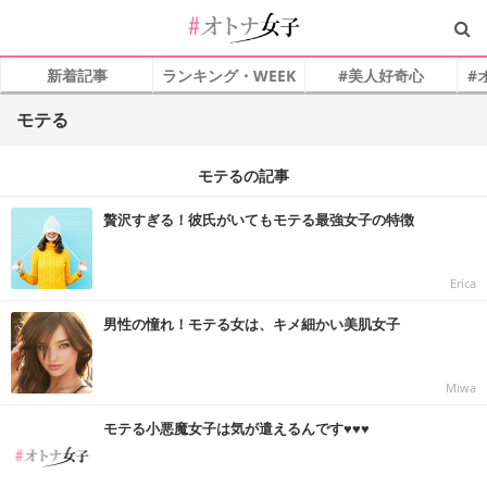
新着記事
ランキング・WEEK
#美人好奇心
#
モテる
モテるの記事
贅沢すぎる！彼氏がいてもモテる最強女子の特徴
Erica
男性の憧れ！モテる女は、キメ細かい美肌女子
Miwa
モテる小悪魔女子は気が遣えるんです♥♥♥