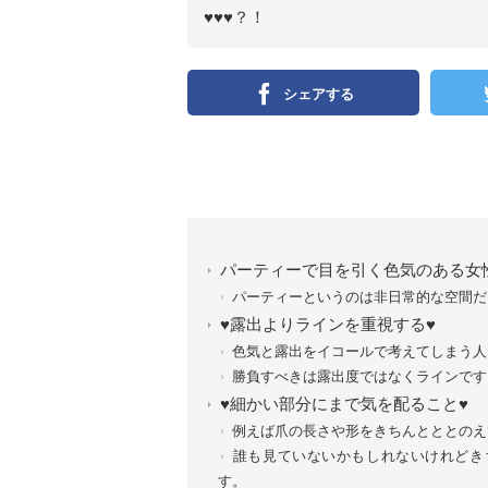
♥♥♥？！
シェアする
パーティーで目を引く色気のある女
パーティーというのは非日常的な空間だ
♥露出よりラインを重視する♥
色気と露出をイコールで考えてしまう人
勝負すべきは露出度ではなくラインです
♥細かい部分にまで気を配ること♥
例えば爪の長さや形をきちんとととのえ
誰も見ていないかもしれないけれどき
す。