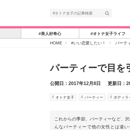
#美人好奇心
#オトナ女子ライフ
#
HOME
#いい恋愛したい！
パーテ
オ
ト
ナ
女
子
パーティーで目を引
公開日：2017年12月8日
更新日：20
オトナ女子
パーティー
ボディラ
これからの季節、パーティーなど、沢
んなパーティーで他の女性とは違い