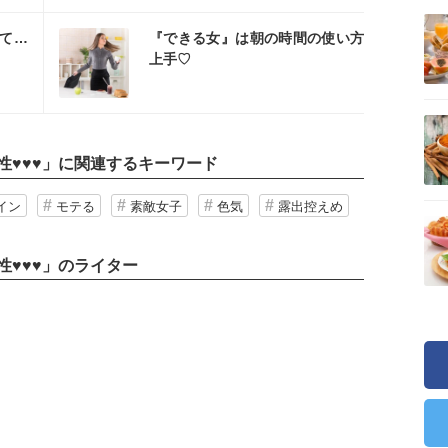
スタ
て…
『できる女』は朝の時間の使い方
上手♡
♥♥♥
」に関連するキーワード
イン
モテる
素敵女子
色気
露出控えめ
♥♥♥」のライター