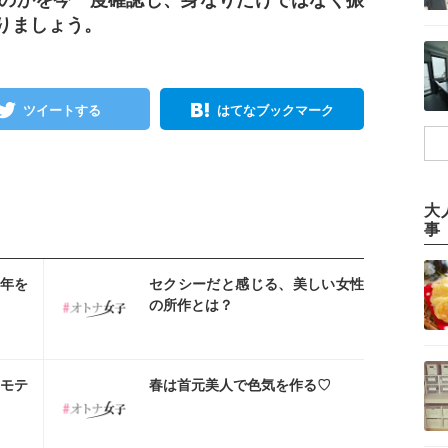
のかを今一度確認し、身なりだけではなく振
りましょう。
ツイートする
はてなブックマーク
大
事
スタ
 年を
セクシーだと感じる、美しい女性
の所作とは？
スタ
モテ
春は首元美人で色気を作る♡