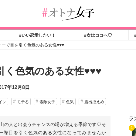
#いい恋愛したい！
#次はココへ♡
ィーで目を引く色気のある女性♥♥♥
く色気のある女性♥♥♥
17年12月8日
イン
モテる
素敵女子
色気
露出控えめ
ラ
山の人と出会うチャンスの場が増える季節です♡そ
1
一際目を引く色気のある女性になってみませんか