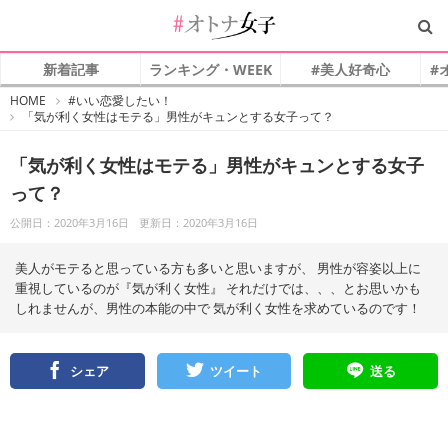
新着記事
ランキング・WEEK
#美人好奇心
#
#
HOME
#いい恋愛したい！
オ
「気が利く女性はモテる」男性がキュンとする女子って？
ト
ナ
女
子
「気が利く女性はモテる」男性がキュンとする女子
って？
公開日：2020年3月16日
更新日：2020年3月16日
美人がモテると思っている方も多いと思いますが、 男性が容姿以上に
重視しているのが『気が利く女性』 それだけでは、、、とお思いかも
しれませんが、男性の本能の中で 気が利く女性を求めているのです！
シェア
ツイート
送る