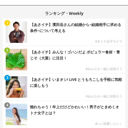
ランキング・Weekly
1
【あさイチ】濱田岳さんの結婚から~結婚相手に求める
条件~について考える
#オトナ女子ライフ
2
【あさイチ】みんな！ゴハンだよ ポピュラー食材・青
じそ（大葉）に注目！
#みんなも一緒に頑張ろう
3
【あさイチ】いまオシ! LIVE とうもろこしを手軽に気軽
に楽しもう
#みんなも一緒に頑張ろう
4
惚れちゃう！年上だけどかわいい！男子がときめくオ
トナ女子とは？
#いい恋愛したい！