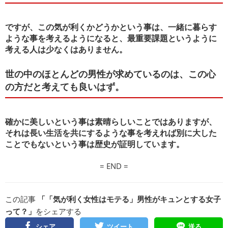
ですが、この気が利くかどうかという事は、一緒に暮らす
ような事を考えるようになると、最重要課題というように
考える人は少なくはありません。
世の中のほとんどの男性が求めているのは、この心
の方だと考えても良いはず。
確かに美しいという事は素晴らしいことではありますが、
それは長い生活を共にするような事を考えれば別に大した
ことでもないという事は歴史が証明しています。
= END =
この記事
「「気が利く女性はモテる」男性がキュンとする女子
って？」
をシェアする
シェア
ツイート
送る