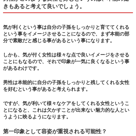
きもあると考えて良いでしょう。
気が利くという事は自分の子孫をしっかりと育ててくれる
という事をイメージさせることになるので、まず本能の部
分で素敵だと感じる事があるという事になります。
しかも、気が付く女性は様々な点で良いイメージをさせる
ことにもなるので、それで印象が一気に良くなるという事
があるわけです。
男性は本能的に自分の子孫をしっかりと残してくれる女性
を好むという事があると考えられます。
ですが、気が利いて様々なケアをしてくれる女性というこ
とになると、これは欠かすことが出来ない魅力的な人とい
うように映るようになります。
第一印象として容姿が重視される可能性？