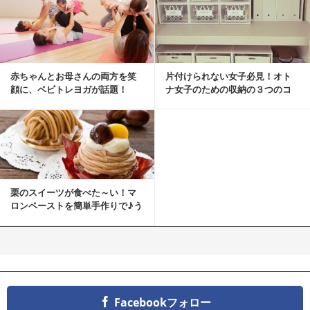
赤ちゃんとお母さんの両方を笑
片付けられない女子必見！オト
顔に、ベビトレヨガが話題！
ナ女子のための収納の３つのコ
ツ
栗のスイーツが食べた～い！マ
ロンペーストを簡単手作りで♪う
ちカフェバンザイ！
Facebookフォロー