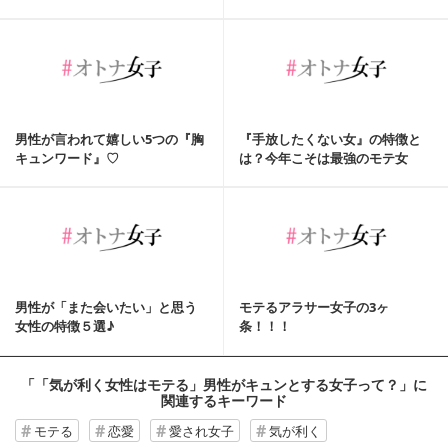
男性が言われて嬉しい5つの『胸
『手放したくない女』の特徴と
キュンワード』♡
は？今年こそは最強のモテ女
に！
男性が「また会いたい」と思う
モテるアラサー女子の3ヶ
女性の特徴５選♪
条！！！
「「気が利く女性はモテる」男性がキュンとする女子って？」
に
関連するキーワード
モテる
恋愛
愛され女子
気が利く