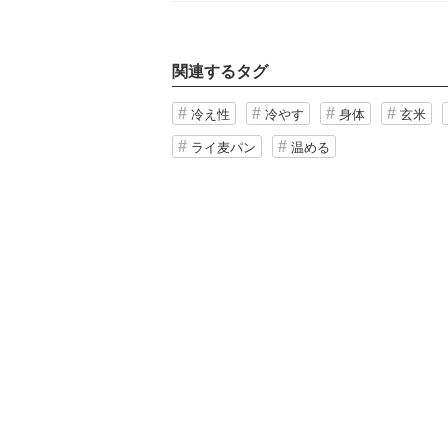
関連するタグ
冷え性
冷やす
身体
玄米
ライ麦パン
温める