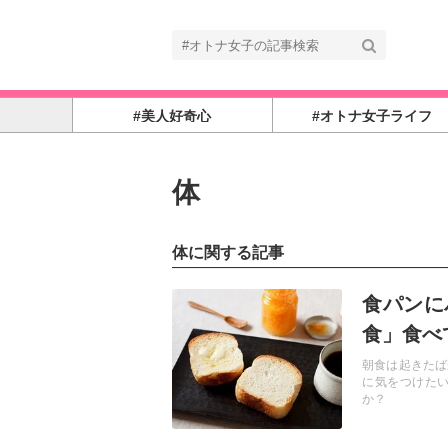
#美人好奇心
#オトナ女子ライフ
体
体に関する記事
記事を読む
食パンに
食」食べ
朝食は起きたば
に気をつけた
か？