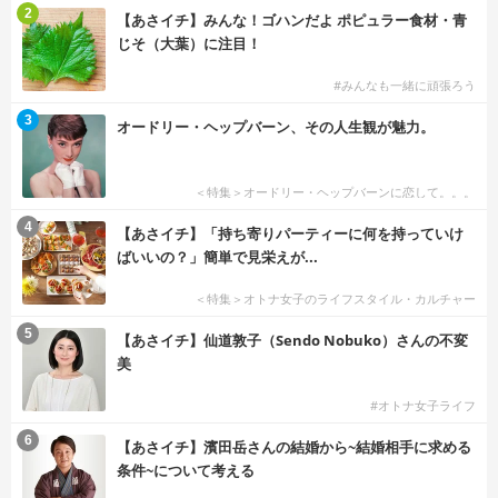
2
【あさイチ】みんな！ゴハンだよ ポピュラー食材・青
じそ（大葉）に注目！
#みんなも一緒に頑張ろう
3
オードリー・ヘップバーン、その人生観が魅力。
＜特集＞オードリー・ヘップバーンに恋して。。。
4
【あさイチ】「持ち寄りパーティーに何を持っていけ
ばいいの？」簡単で見栄えが...
＜特集＞オトナ女子のライフスタイル・カルチャー
5
【あさイチ】仙道敦子（Sendo Nobuko）さんの不変
美
#オトナ女子ライフ
6
【あさイチ】濱田岳さんの結婚から~結婚相手に求める
条件~について考える