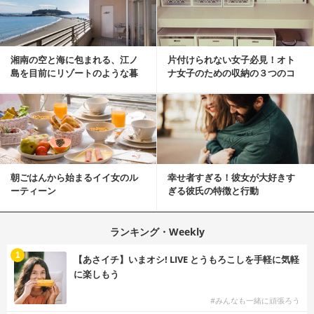
湘南の空と海に包まれる、江ノ
片付けられない女子必見！オト
島を目前にリゾートのような暮
ナ女子のための収納の３つのコ
らしをする
ツ
朝ごはんから始まるイイ女のル
幸せ者すぎる！彼女が大好きす
ーティーン
ぎる彼氏の特徴と行動
ランキング・Weekly
1
【あさイチ】いまオシ! LIVE とうもろこしを手軽に気軽
に楽しもう
#みんなも一緒に頑張ろう