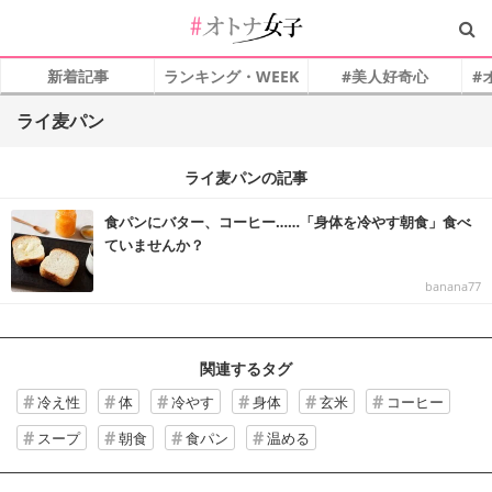
新着記事
ランキング・WEEK
#美人好奇心
#
ライ麦パン
ライ麦パンの記事
食パンにバター、コーヒー……「身体を冷やす朝食」食べ
ていませんか？
banana77
関連するタグ
冷え性
体
冷やす
身体
玄米
コーヒー
スープ
朝食
食パン
温める