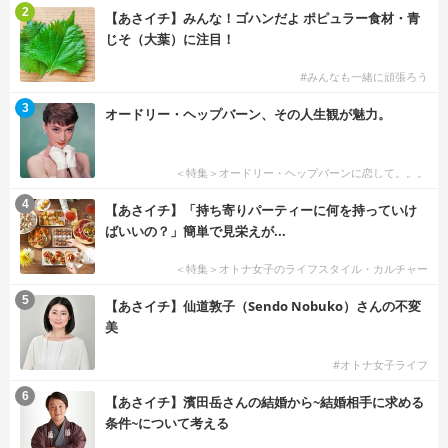
2
【あさイチ】みんな！ゴハンだよ ポピュラー食材・青
じそ（大葉）に注目！
#みんなも一緒に頑張ろう
3
オードリー・ヘップバーン、その人生観が魅力。
＜特集＞オードリー・ヘップバーンに恋して。。。
4
【あさイチ】「持ち寄りパーティーに何を持っていけ
ばいいの？」簡単で見栄えが...
＜特集＞オトナ女子のライフスタイル・カルチャー
5
【あさイチ】仙道敦子（Sendo Nobuko）さんの不変
美
#オトナ女子ライフ
6
【あさイチ】濱田岳さんの結婚から~結婚相手に求める
条件~について考える