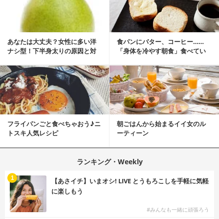
あなたは大丈夫？女性に多い洋
食パンにバター、コーヒー……
ナシ型！下半身太りの原因と対
「身体を冷やす朝食」食べてい
策
ませんか？
フライパンごと食べちゃおう♪ニ
朝ごはんから始まるイイ女のル
トスキ人気レシピ
ーティーン
ランキング・Weekly
1
【あさイチ】いまオシ! LIVE とうもろこしを手軽に気軽
に楽しもう
#みんなも一緒に頑張ろう