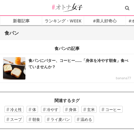
新着記事
ランキング・WEEK
#美人好奇心
#
食パン
食パンの記事
食パンにバター、コーヒー……「身体を冷やす朝食」食べ
ていませんか？
banana77
関連するタグ
冷え性
体
冷やす
身体
玄米
コーヒー
スープ
朝食
ライ麦パン
温める