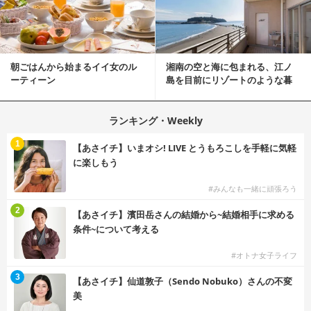
朝ごはんから始まるイイ女のル
湘南の空と海に包まれる、江ノ
ーティーン
島を目前にリゾートのような暮
らしをする
ランキング・Weekly
1
【あさイチ】いまオシ! LIVE とうもろこしを手軽に気軽
に楽しもう
#みんなも一緒に頑張ろう
2
【あさイチ】濱田岳さんの結婚から~結婚相手に求める
条件~について考える
#オトナ女子ライフ
3
【あさイチ】仙道敦子（Sendo Nobuko）さんの不変
美