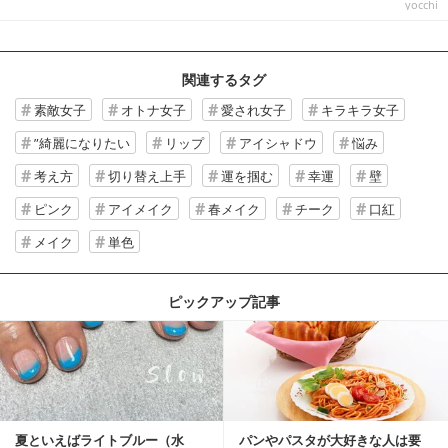
yocchi
関連するタグ
素敵女子
オトナ女子
愛され女子
キラキラ女子
”綺麗になりたい
リップ
アイシャドウ
悩み
考え方
切り替え上手
運を掴む
幸運
壁
ピンク
アイメイク
春メイク
チーク
口紅
メイク
単色
ピックアップ記事
夏といえばライトブルー（水
パンやパスタが大好きな人は要