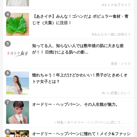
#オトナ女子ライフ
4
【あさイチ】みんな！ゴハンだよ ポピュラー食材・青
じそ（大葉）に注目！
#みんなも一緒に頑張ろう
5
知ってる人、知らない人では数年後の肌に大きな差
が！！ 日焼けによる肌への影...
美容・メイク
6
惚れちゃう！年上だけどかわいい！男子がときめくオ
トナ女子とは？
#いい恋愛したい！
7
オードリー・ヘップバーン、その人生観が魅力。
＜特集＞オードリー・ヘップバーンに恋して。。。
8
オードリー・ヘップバーンに憧れて！メイク&ファッシ