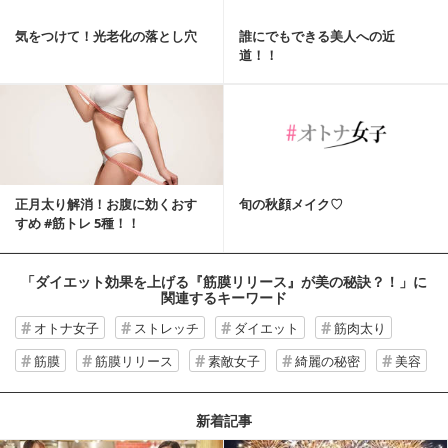
気をつけて！光老化の落とし穴
誰にでもできる美人への近
道！！
正月太り解消！お腹に効くおす
旬の秋顔メイク♡
すめ #筋トレ 5種！！
「ダイエット効果を上げる『筋膜リリース』が美の秘訣？！」
に
関連するキーワード
オトナ女子
ストレッチ
ダイエット
筋肉太り
筋膜
筋膜リリース
素敵女子
綺麗の秘密
美容
新着記事