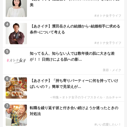
美
#オトナ女子ライフ
4
【あさイチ】濱田岳さんの結婚から~結婚相手に求める
条件~について考える
#オトナ女子ライフ
5
知ってる人、知らない人では数年後の肌に大きな差
が！！ 日焼けによる肌への影...
美容・メイク
6
【あさイチ】「持ち寄りパーティーに何を持っていけ
ばいいの？」簡単で見栄えが...
＜特集＞オトナ女子のライフスタイル・カルチャー
7
転職を繰り返す彼と付き合い続けようか迷ったときの
対処法
#いい恋愛したい！