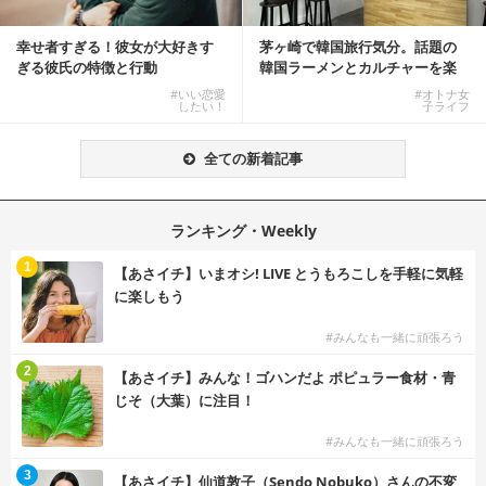
幸せ者すぎる！彼女が大好きす
茅ヶ崎で韓国旅行気分。話題の
ぎる彼氏の特徴と行動
韓国ラーメンとカルチャーを楽
しむKOREAN ...
#いい恋愛
#オトナ女
したい！
子ライフ
全ての新着記事
ランキング・Weekly
1
【あさイチ】いまオシ! LIVE とうもろこしを手軽に気軽
に楽しもう
#みんなも一緒に頑張ろう
2
【あさイチ】みんな！ゴハンだよ ポピュラー食材・青
じそ（大葉）に注目！
#みんなも一緒に頑張ろう
3
【あさイチ】仙道敦子（Sendo Nobuko）さんの不変