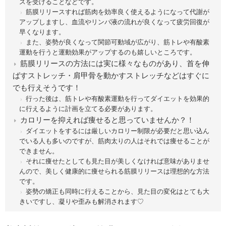
スを受けることなどです。
筋膜リリースすれば筋肉を効率良く使えるようになって代謝が
アップしますし、血流やリンパ液の流れが良くなって疲労回復が
早くなります。
また、姿勢が良くなって関節可動域が広がり、筋トレや有酸素
運動を行うと運動効果がアップするのも嬉しいところです。
筋膜リリースの方法には実に様々なものがあり、首を伸
ばすストレッチ・肩甲骨を動かすストレッチなどはすぐに
でも行えそうです！
行った後は、筋トレや有酸素運動を行ってダイエットを効果的
に行えるように計画を立てる必要があります。
カロリーを抑えれば痩せると思っていませんか？！
ダイエットをするには厳しいカロリー制限が必要だと思い込ん
でいる人も多いのですが、筋肉太りの人はそれでは痩せることが
できません。
それに痩せたとしても見た目が美しくなければ意味がありませ
んので、美しく健康的に痩せられる筋膜リリースは理想的な方法
です。
姿勢の矯正も同時に行えることから、見た目の変化はとても大
きいですし、凝りや歪みも解消されます♡