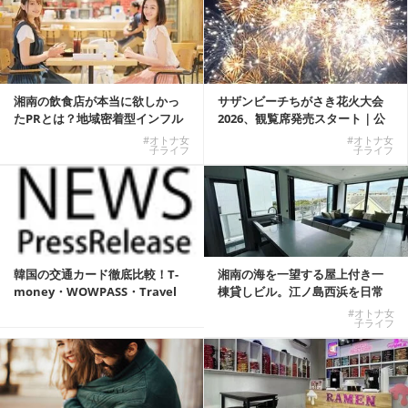
湘南の飲食店が本当に欲しかっ
サザンビーチちがさき花火大会
たPRとは？地域密着型インフル
2026、観覧席発売スタート｜公
エンサーサービス...
式有料席と屋外...
#オトナ女
#オトナ女
子ライフ
子ライフ
韓国の交通カード徹底比較！T-
湘南の海を一望する屋上付き一
money・WOWPASS・Travel
棟貸しビル。江ノ島西浜を日常
W...
にできる特別な物件
#オトナ女
子ライフ