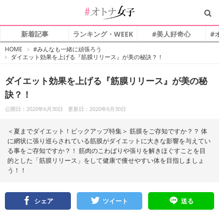
新着記事
ランキング・WEEK
#美人好奇心
#
#
HOME
#みんなも一緒に頑張ろう
オ
ダイエット効果を上げる『筋膜リリース』が美の秘訣？！
ト
ナ
女
子
ダイエット効果を上げる『筋膜リリース』が美の秘
訣？！
公開日：2020年6月30日
更新日：2020年6月30日
＜夏までダイエット！ピックアップ特集＞ 筋膜をご存知ですか？？ 体
に網状に張り巡らされている筋膜がダイエットに大きな影響を与えてい
る事をご存知ですか？！ 筋肉のこわばりや張りを解きほぐすことを目
的とした「筋膜リリース」をして健康で痩せやすい体を目指しましょ
う！！
シェア
ツイート
送る