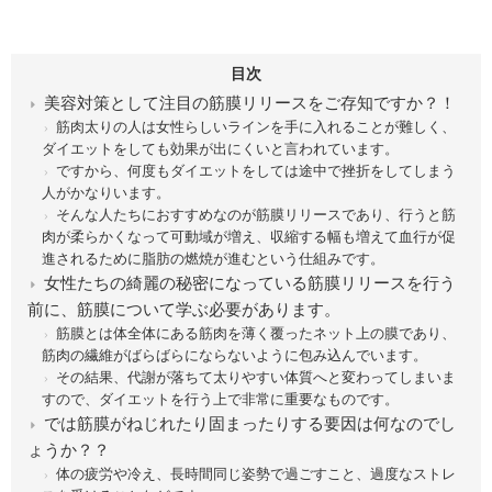
目次
美容対策として注目の筋膜リリースをご存知ですか？！
筋肉太りの人は女性らしいラインを手に入れることが難しく、
ダイエットをしても効果が出にくいと言われています。
ですから、何度もダイエットをしては途中で挫折をしてしまう
人がかなりいます。
そんな人たちにおすすめなのが筋膜リリースであり、行うと筋
肉が柔らかくなって可動域が増え、収縮する幅も増えて血行が促
進されるために脂肪の燃焼が進むという仕組みです。
女性たちの綺麗の秘密になっている筋膜リリースを行う
前に、筋膜について学ぶ必要があります。
筋膜とは体全体にある筋肉を薄く覆ったネット上の膜であり、
筋肉の繊維がばらばらにならないように包み込んでいます。
その結果、代謝が落ちて太りやすい体質へと変わってしまいま
すので、ダイエットを行う上で非常に重要なものです。
では筋膜がねじれたり固まったりする要因は何なのでし
ょうか？？
体の疲労や冷え、長時間同じ姿勢で過ごすこと、過度なストレ