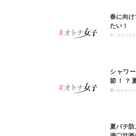
記事を読む
春に向け
たい！
今こそファステ
記事を読む
シャワー
節！？
か・・・
暑いからとシャ
記事を読む
夏バテ防
滴♡甘酒