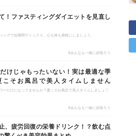
て！ファスティングダイエットを見直し
ィングで短期間デトックス。心も体も身軽にしましょう。
#みんなも一緒に頑張ろう
だけじゃもったいない！実は最適な季
夏こそお風呂で美人タイムしません
♡？？
ワーだけになってませんか？夏こそお風呂で美人タイムしましょ♡
#みんなも一緒に頑張ろう
止、疲労回復の栄養ドリンク！？飲む点
の驚くべき美容効果まとめ