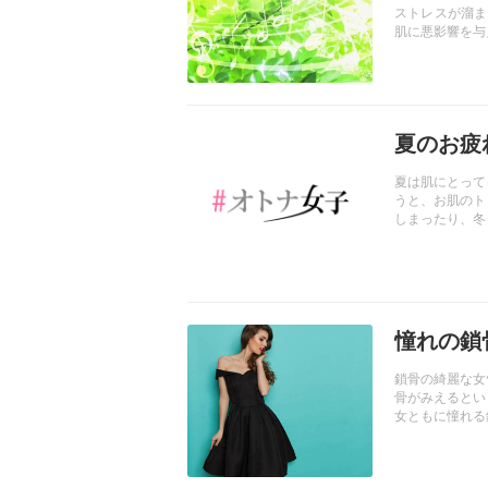
ストレスが溜ま
肌に悪影響を与
記事を読む
夏のお疲
夏は肌にとって
うと、お肌のト
しまったり、冬
ススメです！！
記事を読む
憧れの鎖
鎖骨の綺麗な女
骨がみえるとい
女ともに憧れる