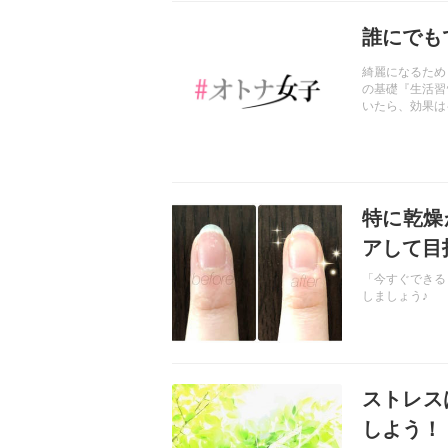
記事を読む
誰にでも
綺麗になるため
の基礎『生活習
いたら、効果は
です。 そんな
記事を読む
特に乾燥
アして目
「今すぐできる
しましょう♪
記事を読む
ストレス
しよう！