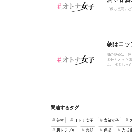
『飲む点滴』と
記事を読む
朝はコッ
肌の乾燥は、体
水分をとった
ん。 水をしっ
になったりとう
関連するタグ
美容
オトナ女子
素敵女子
肌トラブル
美肌
保湿
光老