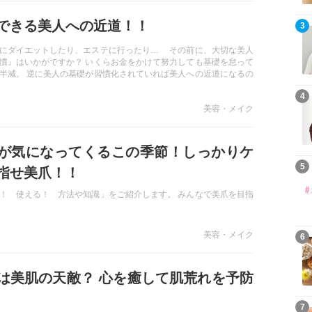
できる美人への近道！！
3
にダイエットしたり、エステに行ったり… その前に、大切な美人
慣』はいかがですか？ いくらお金をかけて努力しても基礎を怠って
半減。 逆に美人の基礎が習慣化されていれば美人への近道になるの
、誰にでもできる”美人の基礎”をおさらいしましょう♪
4
美容・メイク
が気になってくるこの季節！しっかりケ
5
指せ美爪！！
！ 使える！ 方法や知識」をご紹介します。 みんなで美爪を目指
美容・メイク
6
は美肌の天敵？ 心を癒して肌荒れを予防
7