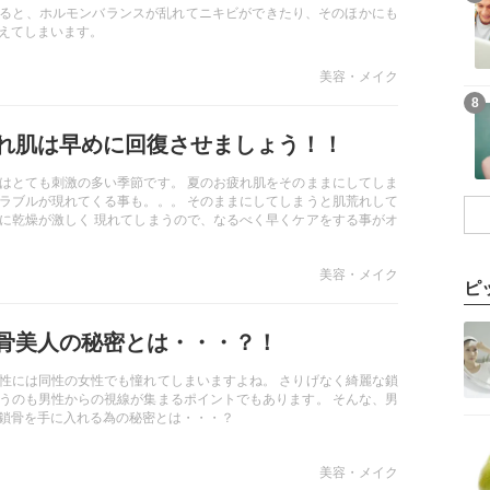
ると、ホルモンバランスが乱れてニキビができたり、そのほかにも
えてしまいます。
美容・メイク
8
れ肌は早めに回復させましょう！！
はとても刺激の多い季節です。 夏のお疲れ肌をそのままにしてしま
ラブルが現れてくる事も。。。 そのままにしてしまうと肌荒れして
に乾燥が激しく 現れてしまうので、なるべく早くケアをする事がオ
美容・メイク
ピ
骨美人の秘密とは・・・？！
性には同性の女性でも憧れてしまいますよね。 さりげなく綺麗な鎖
うのも男性からの視線が集まるポイントでもあります。 そんな、男
鎖骨を手に入れる為の秘密とは・・・？
美容・メイク