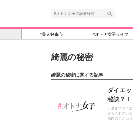
#美人好奇心
#オトナ女子ライフ
綺麗の秘密
綺麗の秘密に関する記事
記事を読む
ダイエッ
秘訣？！
＜夏までダイエ
巡らされている
筋肉のこわばり
で痩せやすい体