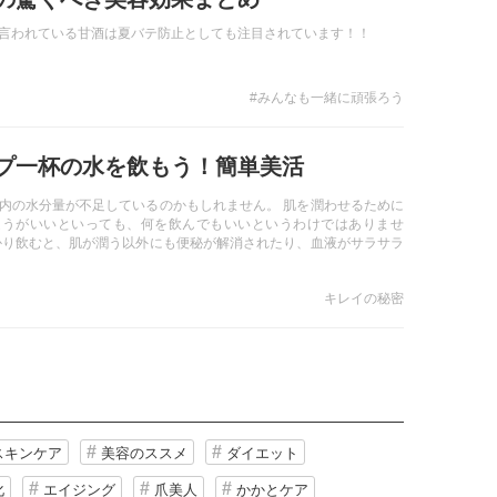
言われている甘酒は夏バテ防止としても注目されています！！
#みんなも一緒に頑張ろう
プ一杯の水を飲もう！簡単美活
内の水分量が不足しているのかもしれません。 肌を潤わせるために
ほうがいいといっても、何を飲んでもいいというわけではありませ
かり飲むと、肌が潤う以外にも便秘が解消されたり、血液がサラサラ
れしい効果が期待できます。
キレイの秘密
スキンケア
美容のススメ
ダイエット
化
エイジング
爪美人
かかとケア