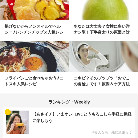
揚げないからノンオイルでヘル
あなたは大丈夫？女性に多い洋
シー♪レンチンチップス人気レシ
ナシ型！下半身太りの原因と対
ピ
策
フライパンごと食べちゃおう♪ニ
ニキビ？そのブツブツ「おでこ
トスキ人気レシピ
の角栓」です！原因＆ケア方法
ランキング・Weekly
1
【あさイチ】いまオシ! LIVE とうもろこしを手軽に気軽
に楽しもう
#みんなも一緒に頑張ろう