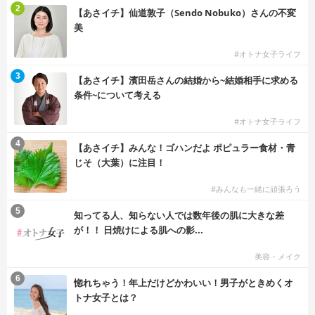
2
【あさイチ】仙道敦子（Sendo Nobuko）さんの不変
美
#オトナ女子ライフ
3
【あさイチ】濱田岳さんの結婚から~結婚相手に求める
条件~について考える
#オトナ女子ライフ
4
【あさイチ】みんな！ゴハンだよ ポピュラー食材・青
じそ（大葉）に注目！
#みんなも一緒に頑張ろう
5
知ってる人、知らない人では数年後の肌に大きな差
が！！ 日焼けによる肌への影...
美容・メイク
6
惚れちゃう！年上だけどかわいい！男子がときめくオ
トナ女子とは？