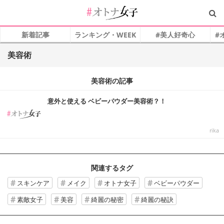
新着記事
ランキング・WEEK
#美人好奇心
#
美容術
美容術の記事
意外と使える ベビーパウダー美容術？！
rika
関連するタグ
スキンケア
メイク
オトナ女子
ベビーパウダー
素敵女子
美容
綺麗の秘密
綺麗の秘訣