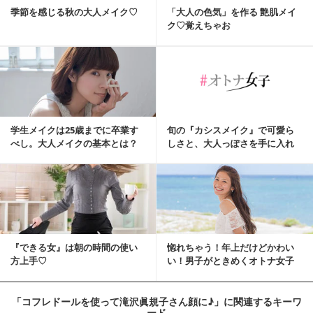
季節を感じる秋の大人メイク♡
「大人の色気」を作る 艶肌メイ
ク♡覚えちゃお
学生メイクは25歳までに卒業す
旬の『カシスメイク』で可愛ら
べし。大人メイクの基本とは？
しさと、大人っぽさを手に入れ
る♡今どき顔メイク術
『できる女』は朝の時間の使い
惚れちゃう！年上だけどかわい
方上手♡
い！男子がときめくオトナ女子
とは？
「コフレドールを使って滝沢眞規子さん顔に♪」
に関連するキーワ
ード