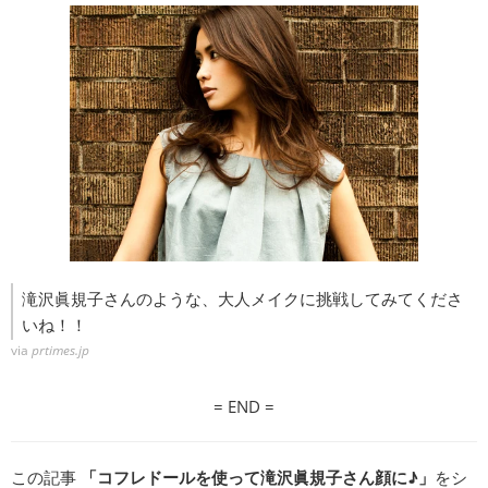
滝沢眞規子さんのような、大人メイクに挑戦してみてくださ
いね！！
via
prtimes.jp
= END =
この記事
「コフレドールを使って滝沢眞規子さん顔に♪」
をシ