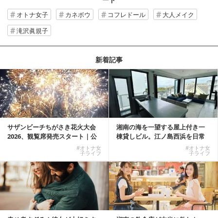
オトナ女子
カネボウ
コフレドール
大人メイク
滝沢眞規子
新着記事
サザンビーチちがさき花火大会
湘南の海を一望する屋上付き一
2026、観覧席発売スタート｜公
棟貸しビル。江ノ島西浜を日常
式有料席と屋外...
にできる特別な物件
#オトナ女
#オトナ女
子ライフ
子ライフ