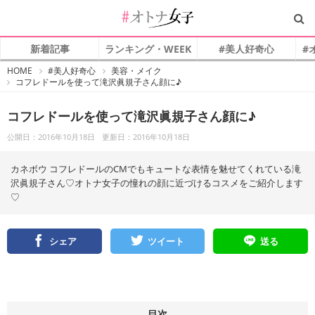
新着記事
ランキング・WEEK
#美人好奇心
#
#
HOME
#美人好奇心
美容・メイク
オ
コフレドールを使って滝沢眞規子さん顔に♪
ト
ナ
女
子
コフレドールを使って滝沢眞規子さん顔に♪
公開日：2016年10月18日
更新日：2016年10月18日
カネボウ コフレドールのCMでもキュートな表情を魅せてくれている滝
沢眞規子さん♡オトナ女子の憧れの顔に近づけるコスメをご紹介します
♡
シェア
ツイート
送る
目次