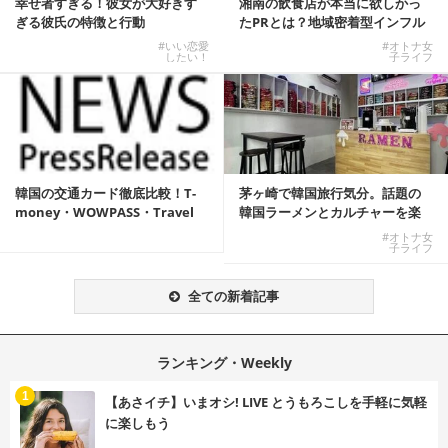
幸せ者すぎる！彼女が大好きす
湘南の飲食店が本当に欲しかっ
ぎる彼氏の特徴と行動
たPRとは？地域密着型インフル
エンサーサービス...
#いい恋愛
#オトナ女
したい！
子ライフ
韓国の交通カード徹底比較！T-
茅ヶ崎で韓国旅行気分。話題の
money・WOWPASS・Travel
韓国ラーメンとカルチャーを楽
W...
しむKOREAN ...
#オトナ女
子ライフ
全ての新着記事
ランキング・Weekly
1
【あさイチ】いまオシ! LIVE とうもろこしを手軽に気軽
に楽しもう