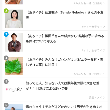
#みんなも一緒に頑張ろう
2
【あさイチ】仙道敦子（Sendo Nobuko）さんの不変
美
#オトナ女子ライフ
3
【あさイチ】濱田岳さんの結婚から~結婚相手に求める
条件~について考える
#オトナ女子ライフ
4
【あさイチ】みんな！ゴハンだよ ポピュラー食材・青
じそ（大葉）に注目！
#みんなも一緒に頑張ろう
5
知ってる人、知らない人では数年後の肌に大きな差
が！！ 日焼けによる肌への影...
美容・メイク
6
惚れちゃう！年上だけどかわいい！男子がときめくオ