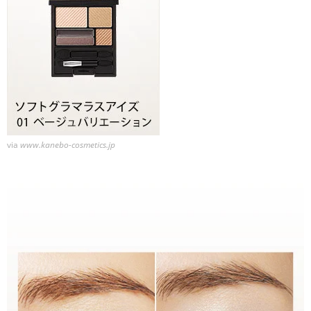
via
www.kanebo-cosmetics.jp