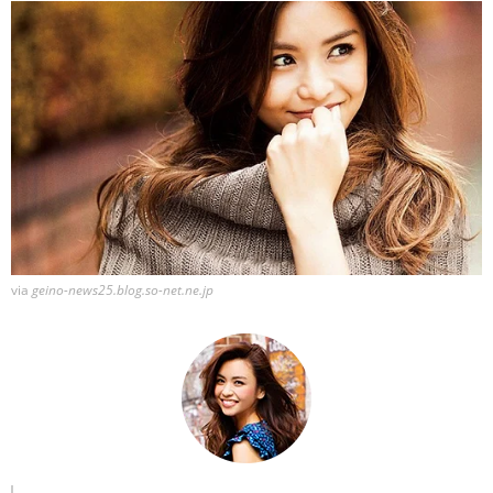
via
geino-news25.blog.so-net.ne.jp