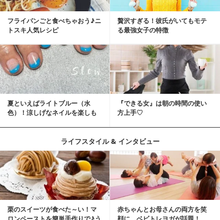
フライパンごと食べちゃおう♪ニ
贅沢すぎる！彼氏がいてもモテ
トスキ人気レシピ
る最強女子の特徴
夏といえばライトブルー（水
『できる女』は朝の時間の使い
色）！涼しげなネイルを楽しも
方上手♡
♡
ライフスタイル & インタビュー
栗のスイーツが食べた～い！マ
赤ちゃんとお母さんの両方を笑
ロンペーストを簡単手作りで♪う
顔に、ベビトレヨガが話題！