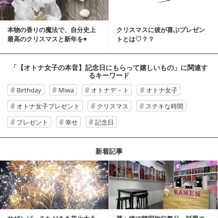
本物の香りの魔法で、自分史上
クリスマスに彼が喜ぶプレゼン
最高のクリスマスと新年を♥
トとは♡？？
「【オトナ女子の本音】記念日にもらって嬉しいもの」
に関連す
るキーワード
Birthday
Miwa
オトナデ－ト
オトナ女子
オトナ女子プレゼント
クリスマス
ステキな時間
プレゼント
幸せ
記念日
新着記事