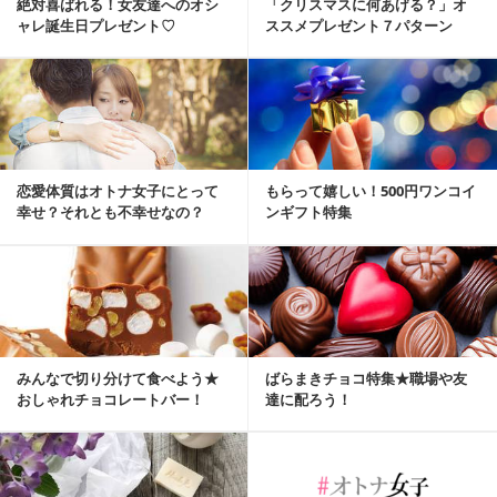
絶対喜ばれる！女友達へのオシ
「クリスマスに何あげる？」オ
ャレ誕生日プレゼント♡
ススメプレゼント７パターン
恋愛体質はオトナ女子にとって
もらって嬉しい！500円ワンコイ
幸せ？それとも不幸せなの？
ンギフト特集
みんなで切り分けて食べよう★
ばらまきチョコ特集★職場や友
おしゃれチョコレートバー！
達に配ろう！