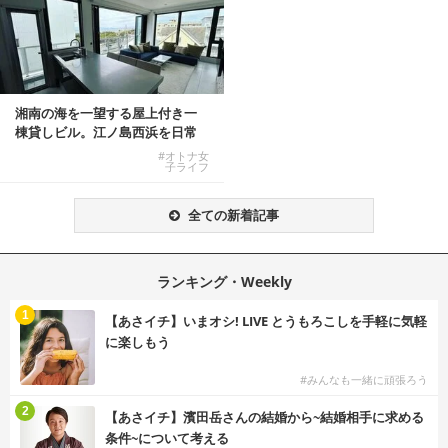
湘南の海を一望する屋上付き一
棟貸しビル。江ノ島西浜を日常
にできる特別な物件
#オトナ女
子ライフ
全ての新着記事
ランキング・Weekly
1
【あさイチ】いまオシ! LIVE とうもろこしを手軽に気軽
に楽しもう
#みんなも一緒に頑張ろう
2
【あさイチ】濱田岳さんの結婚から~結婚相手に求める
条件~について考える