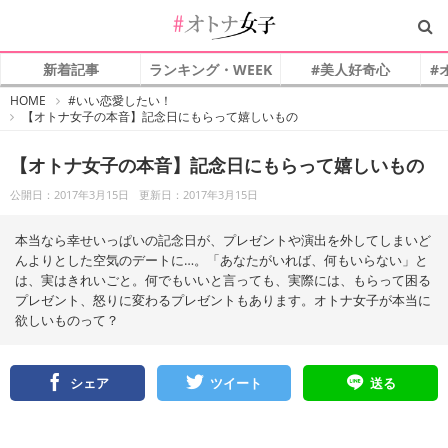
新着記事
ランキング・WEEK
#美人好奇心
#
#
HOME
#いい恋愛したい！
オ
【オトナ女子の本音】記念日にもらって嬉しいもの
ト
ナ
女
子
【オトナ女子の本音】記念日にもらって嬉しいもの
公開日：2017年3月15日
更新日：2017年3月15日
本当なら幸せいっぱいの記念日が、プレゼントや演出を外してしまいど
んよりとした空気のデートに…。「あなたがいれば、何もいらない」と
は、実はきれいごと。何でもいいと言っても、実際には、もらって困る
プレゼント、怒りに変わるプレゼントもあります。オトナ女子が本当に
欲しいものって？
シェア
ツイート
送る