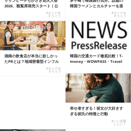
サザンビーチちがさき花火大会
茅ヶ崎で韓国旅行気分。話題の
2026、観覧席発売スタート｜公
韓国ラーメンとカルチャーを楽
式有料席と屋外...
しむKOREAN ...
#オトナ女
#オトナ女
子ライフ
子ライフ
湘南の飲食店が本当に欲しかっ
韓国の交通カード徹底比較！T-
たPRとは？地域密着型インフル
money・WOWPASS・Travel
エンサーサービス...
W...
#オトナ女
子ライフ
幸せ者すぎる！彼女が大好きす
ぎる彼氏の特徴と行動
#いい恋愛
したい！