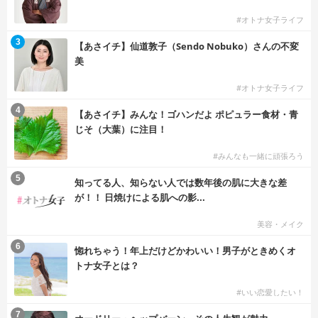
#オトナ女子ライフ
3
【あさイチ】仙道敦子（Sendo Nobuko）さんの不変
美
#オトナ女子ライフ
4
【あさイチ】みんな！ゴハンだよ ポピュラー食材・青
じそ（大葉）に注目！
#みんなも一緒に頑張ろう
5
知ってる人、知らない人では数年後の肌に大きな差
が！！ 日焼けによる肌への影...
美容・メイク
6
惚れちゃう！年上だけどかわいい！男子がときめくオ
トナ女子とは？
#いい恋愛したい！
7