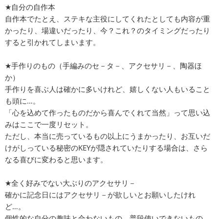
★自分の自作本
自作本でたとえ、ステキな主役にしてくれたとしても内容が重
かったり、場違いだったり、今？これ？のタイミングだったり
すると引かれてしまいます。
★手作りのもの（手編みのセ－タ－、アクセサリ－、陶器ほ
か）
手作りを喜ぶ人は確かに多いけれど、嬉しくない人もいること
も頭に…。
「心を込めて作ったものだから喜んでくれて当然」って思い込
みはここで一度リセット。
ただし、本当に売っているもの以上にうまかったり、お互いだ
けがしっている秘密のKEYが隠されていたりする場合は、さら
なる喜びに変わると思います。
★全く好みでない大ぶりのアクセサリ－
確かに記念日にはアクセサリ－が欲しいとお願いしたけれ
ど…。
個性的な自分の趣味と合わないもの、普段使いできないもの、