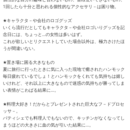
1回したら十分と思われる個性的なアクセサリ－は困り物。
★キャラクタ－や会社のロゴグッズ
いくら流行だとしてもキャラクタ－や会社ロゴいりグッズを記
念日には、ちょっと…の女性は多いはず。
これが欲しいとリクエストしていた場合以外は、極力さけたほ
うが間違いない。
★置き場に困る大きなもの
夏に旅行に行ったときに気に入った現地で癒されたハンモック
毎日疲れているでしょ！とハンモックをくれても気持ちは嬉し
いけれど、それ以上に大きなもので迷惑の気持ちが勝ってしま
い表情がこわばる結果に...。
★料理大好き！だからとプレゼントされた巨大なフ－ドプロセ
ッサ－。
パティシェでも料理人でもないので、キッチンがなくなってし
まうほどの大きさに血の気が引いた結果に...。