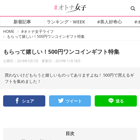
新着記事
ランキング・WEEK
#美人好奇心
#
#
HOME
#オトナ女子ライフ
オ
もらって嬉しい！500円ワンコインギフト特集
ト
ナ
女
子
もらって嬉しい！500円ワンコインギフト特集
公開日：2018年5月1日
更新日：2019年11月18日
買わないけどもらうと嬉しいものってありますよね！ 500円で買えるギ
フトを集めました！
シェア
ツイート
送る
目次