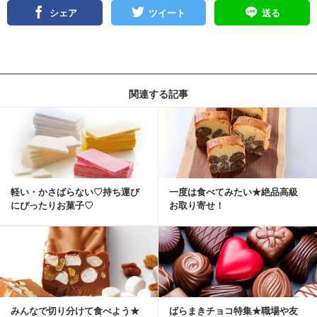
シェア
ツイート
送る
関連する記事
軽い・かさばらない♡持ち運び
一度は食べてみたい★絶品高級
にぴったりお菓子♡
お取り寄せ！
みんなで切り分けて食べよう★
ばらまきチョコ特集★職場や友