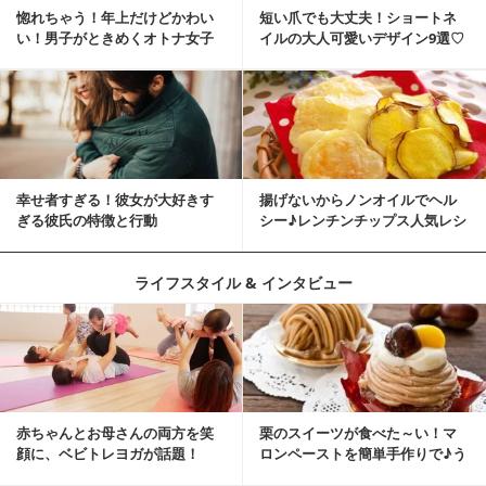
惚れちゃう！年上だけどかわい
短い爪でも大丈夫！ショートネ
い！男子がときめくオトナ女子
イルの大人可愛いデザイン9選♡
とは？
幸せ者すぎる！彼女が大好きす
揚げないからノンオイルでヘル
ぎる彼氏の特徴と行動
シー♪レンチンチップス人気レシ
ピ
ライフスタイル & インタビュー
赤ちゃんとお母さんの両方を笑
栗のスイーツが食べた～い！マ
顔に、ベビトレヨガが話題！
ロンペーストを簡単手作りで♪う
ちカフェバンザイ！