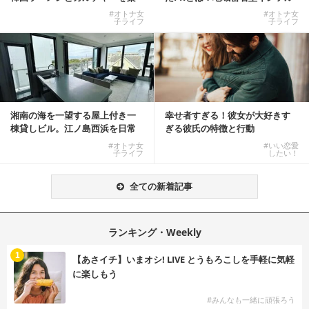
しむKOREAN ...
エンサーサービス...
#オトナ女
#オトナ女
子ライフ
子ライフ
湘南の海を一望する屋上付き一
幸せ者すぎる！彼女が大好きす
棟貸しビル。江ノ島西浜を日常
ぎる彼氏の特徴と行動
にできる特別な物件
#オトナ女
#いい恋愛
子ライフ
したい！
全ての新着記事
ランキング・Weekly
1
【あさイチ】いまオシ! LIVE とうもろこしを手軽に気軽
に楽しもう
#みんなも一緒に頑張ろう