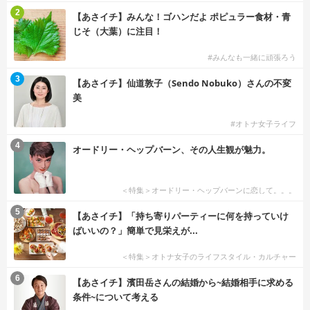
2
【あさイチ】みんな！ゴハンだよ ポピュラー食材・青
じそ（大葉）に注目！
#みんなも一緒に頑張ろう
3
【あさイチ】仙道敦子（Sendo Nobuko）さんの不変
美
#オトナ女子ライフ
4
オードリー・ヘップバーン、その人生観が魅力。
＜特集＞オードリー・ヘップバーンに恋して。。。
5
【あさイチ】「持ち寄りパーティーに何を持っていけ
ばいいの？」簡単で見栄えが...
＜特集＞オトナ女子のライフスタイル・カルチャー
6
【あさイチ】濱田岳さんの結婚から~結婚相手に求める
条件~について考える