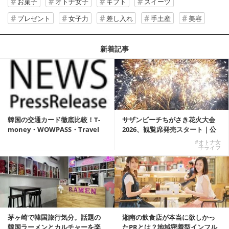
お菓子
オトナ女子
ギフト
スイーツ
プレゼント
女子力
差し入れ
手土産
美容
新着記事
韓国の交通カード徹底比較！T-
サザンビーチちがさき花火大会
money・WOWPASS・Travel
2026、観覧席発売スタート｜公
W...
式有料席と屋外...
#オトナ女
子ライフ
茅ヶ崎で韓国旅行気分。話題の
湘南の飲食店が本当に欲しかっ
韓国ラーメンとカルチャーを楽
たPRとは？地域密着型インフル