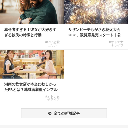
幸せ者すぎる！彼女が大好きす
サザンビーチちがさき花火大会
ぎる彼氏の特徴と行動
2026、観覧席発売スタート｜公
式有料席と屋外...
#いい恋愛
#オトナ女
したい！
子ライフ
湘南の飲食店が本当に欲しかっ
たPRとは？地域密着型インフル
エンサーサービス...
#オトナ女
子ライフ
全ての新着記事