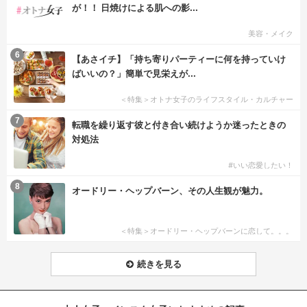
が！！ 日焼けによる肌への影...
美容・メイク
6
【あさイチ】「持ち寄りパーティーに何を持っていけ
ばいいの？」簡単で見栄えが...
＜特集＞オトナ女子のライフスタイル・カルチャー
7
転職を繰り返す彼と付き合い続けようか迷ったときの
対処法
#いい恋愛したい！
8
オードリー・ヘップバーン、その人生観が魅力。
＜特集＞オードリー・ヘップバーンに恋して。。。
続きを見る