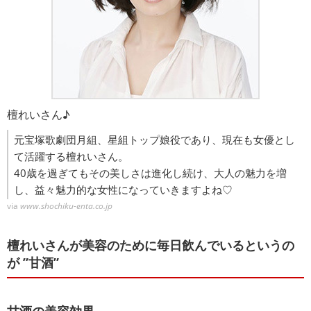
檀れいさん♪
元宝塚歌劇団月組、星組トップ娘役であり、現在も女優とし
て活躍する檀れいさん。
40歳を過ぎてもその美しさは進化し続け、大人の魅力を増
し、益々魅力的な女性になっていきますよね♡
via
www.shochiku-enta.co.jp
檀れいさんが美容のために毎日飲んでいるというの
が ”甘酒”