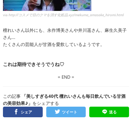
via
http://コスメで目のクマを消す化粧品.xyz/mekuma_amasake_hiromi.html
檀れいさん以外にも、永作博美さんや井川遥さん、麻生久美子
さん…
たくさんの芸能人が甘酒を愛飲しているようです。
これは期待できそうでうね♡
= END =
この記事
「美しすぎる40代 檀れいさんも毎日飲んでいる甘酒
の美容効果♪」
をシェアする
シェア
ツイート
送る