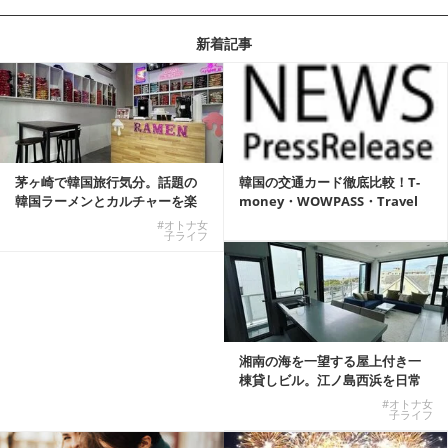
新着記事
茅ヶ崎で韓国旅行気分。話題の
韓国の交通カード徹底比較！T-
韓国ラーメンとカルチャーを楽
money・WOWPASS・Travel
しむKOREAN ...
W...
#オトナ女
子ライフ
湘南の海を一望する屋上付き一
棟貸しビル。江ノ島西浜を日常
にできる特別な物件
#オトナ女
子ライフ