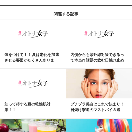
関連する記事
気をつけて！！ 夏は老化を加速
内側からも紫外線対策できるっ
させる要因がたくさんありま
て本当?! 話題の飲む日焼け止め
す！
の選び方
知って得する夏の乾燥肌対
プチプラ美白はこれで決まり！
策！！
日焼け撃退のマストバイ３選