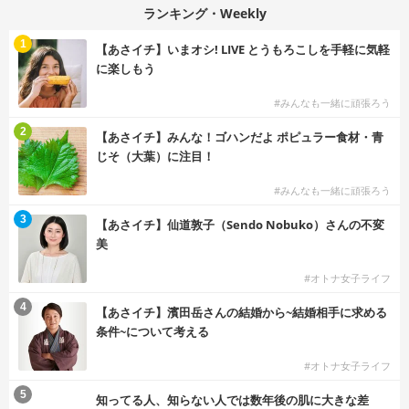
ランキング・Weekly
1
【あさイチ】いまオシ! LIVE とうもろこしを手軽に気軽
に楽しもう
#みんなも一緒に頑張ろう
2
【あさイチ】みんな！ゴハンだよ ポピュラー食材・青
じそ（大葉）に注目！
#みんなも一緒に頑張ろう
3
【あさイチ】仙道敦子（Sendo Nobuko）さんの不変
美
#オトナ女子ライフ
4
【あさイチ】濱田岳さんの結婚から~結婚相手に求める
条件~について考える
#オトナ女子ライフ
5
知ってる人、知らない人では数年後の肌に大きな差