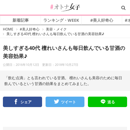
新着記事
ランキング・WEEK
#美人好奇心
#
#
HOME
#美人好奇心
美容・メイク
オ
美しすぎる40代 檀れいさんも毎日飲んでいる甘酒の美容効果♪
ト
ナ
女
子
美しすぎる40代 檀れいさんも毎日飲んでいる甘酒の
美容効果♪
公開日：2016年10月12日
更新日：2018年10月27日
「飲む点滴」とも言われている甘酒。 檀れいさんも美容のために毎日
飲んでいるという甘酒の効果をまとめてみました。
シェア
ツイート
送る