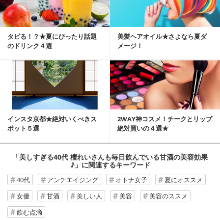
タピる！？★夏にぴったり話題
美髪ヘアオイル★さよなら夏ダ
のドリンク４選
メージ！
インスタ京都★絶対いくべきス
2WAY神コスメ！チークとリップ
ポット５選
絶対買いの４選★
「美しすぎる40代 檀れいさんも毎日飲んでいる甘酒の美容効果
♪」
に関連するキーワード
40代
アンチエイジング
オトナ女子
夏にオススメ
女優
甘酒
美しい人
美容
美容のススメ
飲む点滴