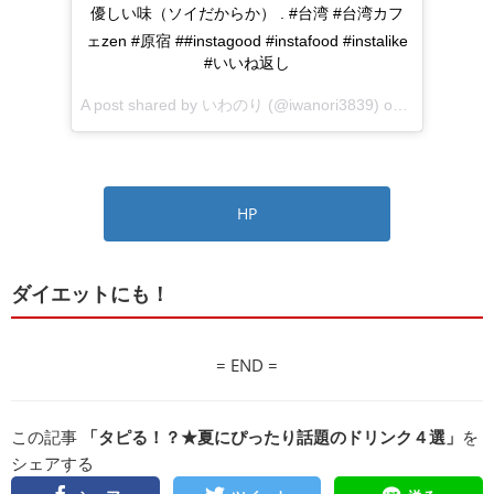
優しい味（ソイだからか） . #台湾 #台湾カフ
ェzen #原宿 ##instagood #instafood #instalike
#いいね返し
A post shared by
いわのり
(@iwanori3839) on
Nov 27, 201
HP
ダイエットにも！
= END =
この記事
「タピる！？★夏にぴったり話題のドリンク４選」
を
シェアする