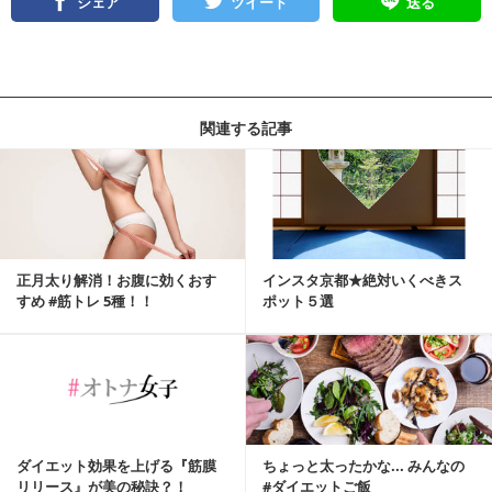
シェア
ツイート
送る
関連する記事
正月太り解消！お腹に効くおす
インスタ京都★絶対いくべきス
すめ #筋トレ 5種！！
ポット５選
ダイエット効果を上げる『筋膜
ちょっと太ったかな... みんなの
リリース』が美の秘訣？！
#ダイエットご飯