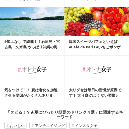
#加工なし で綺麗！！石垣島・宮
韓国スイーツパフェといえば
古島・久米島 やっぱり沖縄の海
#Cafe de Paris #いちごボンボ
は美しかった！
ン...
気をつけて！！ 夏は老化を加速
太りグセは毎日の習慣が原因で
させる要因がたくさんありま
す！ 太り癖 のよくない習慣と
す！
は!?
「タピる！？★夏にぴったり話題のドリンク４選」
に関連するキ
ーワード
おいしい
アンチエイジング
インスタ女子