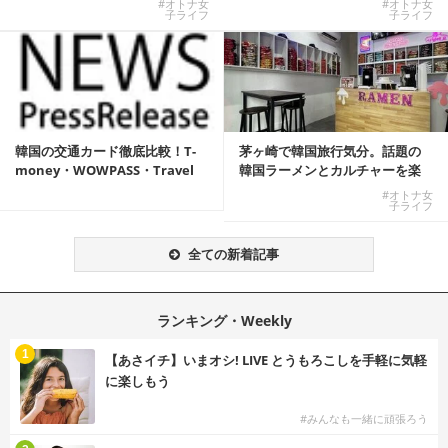
#オトナ女
#オトナ女
子ライフ
子ライフ
韓国の交通カード徹底比較！T-
茅ヶ崎で韓国旅行気分。話題の
money・WOWPASS・Travel
韓国ラーメンとカルチャーを楽
W...
しむKOREAN ...
#オトナ女
子ライフ
全ての新着記事
ランキング・Weekly
1
【あさイチ】いまオシ! LIVE とうもろこしを手軽に気軽
に楽しもう
#みんなも一緒に頑張ろう