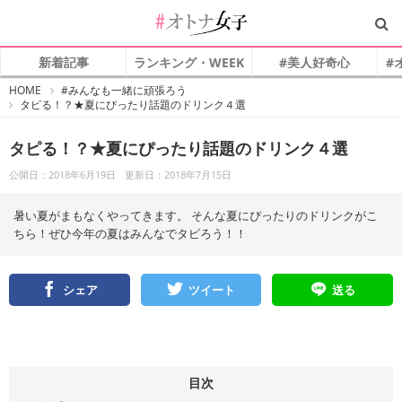
新着記事
ランキング・WEEK
#美人好奇心
#
#
HOME
#みんなも一緒に頑張ろう
オ
タピる！？★夏にぴったり話題のドリンク４選
ト
ナ
女
子
タピる！？★夏にぴったり話題のドリンク４選
公開日：2018年6月19日
更新日：2018年7月15日
暑い夏がまもなくやってきます。 そんな夏にぴったりのドリンクがこ
ちら！ぜひ今年の夏はみんなでタピろう！！
シェア
ツイート
送る
目次