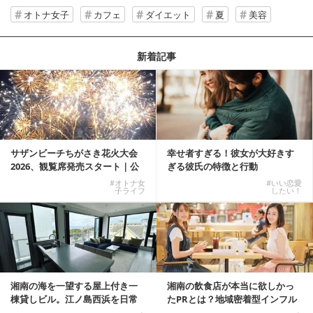
オトナ女子
カフェ
ダイエット
夏
美容
新着記事
サザンビーチちがさき花火大会
幸せ者すぎる！彼女が大好きす
2026、観覧席発売スタート｜公
ぎる彼氏の特徴と行動
式有料席と屋外...
#オトナ女
#いい恋愛
子ライフ
したい！
湘南の海を一望する屋上付き一
湘南の飲食店が本当に欲しかっ
棟貸しビル。江ノ島西浜を日常
たPRとは？地域密着型インフル
にできる特別な物件
エンサーサービス...