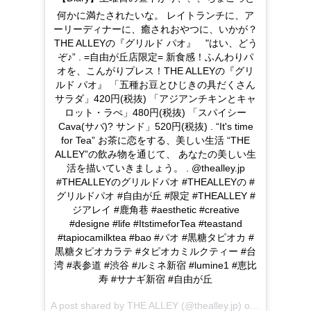
何かに満たされたいな。 レイトランチに、ア
ーリーディナーに、癒されおやつに、いかが？
THE ALLEYの『グリルド パオ』 "はい、どう
ぞ♪” . =自由が丘店限定= 新食感！ふんわりパ
オを、こんがりプレス！THE ALLEYの『グリ
ルド パオ』 「五種お豆とひじきの具だくさん
サラダ」420円(税抜) 「アジアンチキンとキャ
ロット・ラぺ」480円(税抜) 「スパイシー
Cava(サバ)? サンド」520円(税抜) . “It's time
for Tea” お茶に恋をする、美しい生活 “THE
ALLEY”の飲み物を通じて、 あなたの美しい生
活を描いていきましょう。 . @thealley.jp
#THEALLEYのグリルドパオ #THEALLEYの #
グリルドパオ #自由が丘 #限定 #THEALLEY #
ジアレイ #鹿角巷 #aesthetic #creative
#designe #life #ItstimeforTea #teastand
#tapiocamilktea #bao #パオ #黒糖タピオカ #
黒糖タピオカラテ #タピオカミルクティー #台
湾 #表参道 #渋谷 #ルミネ新宿 #lumine1 #恵比
寿 #サナギ新宿 #自由が丘
A post shared by
THE ALLEY
(@thealley.jp) on
Jun 9, 201