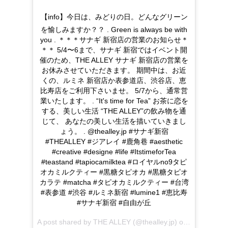
【info】今日は、みどりの日。どんなグリーン
を愉しみますか？？ . Green is always be with
you . ＊＊＊サナギ 新宿店の営業のお知らせ＊
＊＊ 5/4〜6まで、サナギ 新宿ではイベント開
催のため、THE ALLEY サナギ 新宿店の営業を
お休みさせていただきます。 期間中は、お近
くの、ルミネ 新宿店か表参道店、渋谷店、恵
比寿店をご利用下さいませ。 5/7から、通常営
業いたします。 . “It's time for Tea” お茶に恋を
する、美しい生活 “THE ALLEY”の飲み物を通
じて、 あなたの美しい生活を描いていきまし
ょう。 . @thealley.jp #サナギ新宿
#THEALLEY #ジアレイ #鹿角巷 #aesthetic
#creative #designe #life #ItstimeforTea
#teastand #tapiocamilktea #ロイヤルno9タピ
オカミルクティー #黒糖タピオカ #黒糖タピオ
カラテ #matcha #タピオカミルクティー #台湾
#表参道 #渋谷 #ルミネ新宿 #lumine1 #恵比寿
#サナギ新宿 #自由が丘
A post shared by
THE ALLEY
(@thealley.jp) on
May 3, 201