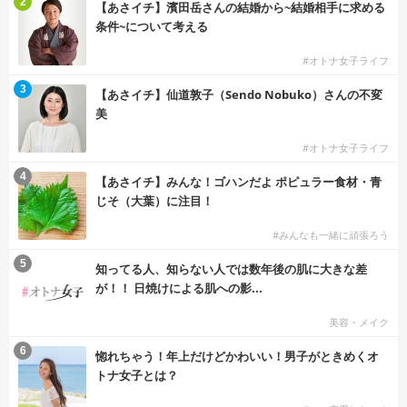
2
【あさイチ】濱田岳さんの結婚から~結婚相手に求める
条件~について考える
#オトナ女子ライフ
3
【あさイチ】仙道敦子（Sendo Nobuko）さんの不変
美
#オトナ女子ライフ
4
【あさイチ】みんな！ゴハンだよ ポピュラー食材・青
じそ（大葉）に注目！
#みんなも一緒に頑張ろう
5
知ってる人、知らない人では数年後の肌に大きな差
が！！ 日焼けによる肌への影...
美容・メイク
6
惚れちゃう！年上だけどかわいい！男子がときめくオ
トナ女子とは？