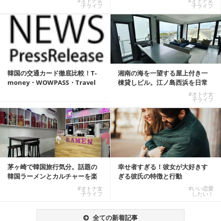
#オトナ女
#オトナ女
子ライフ
子ライフ
韓国の交通カード徹底比較！T-
湘南の海を一望する屋上付き一
money・WOWPASS・Travel
棟貸しビル。江ノ島西浜を日常
W...
にできる特別な物件
#オトナ女
子ライフ
茅ヶ崎で韓国旅行気分。話題の
幸せ者すぎる！彼女が大好きす
韓国ラーメンとカルチャーを楽
ぎる彼氏の特徴と行動
しむKOREAN ...
#オトナ女
#いい恋愛
子ライフ
したい！
全ての新着記事