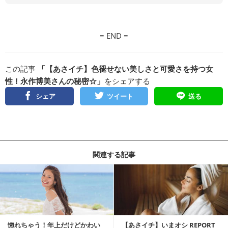
= END =
この記事
「【あさイチ】色褪せない美しさと可愛さを持つ女
性！永作博美さんの秘密☆」
をシェアする
シェア
ツイート
送る
関連する記事
惚れちゃう！年上だけどかわい
【あさイチ】いまオシ REPORT