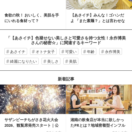
食欲の秋！ おいしく、美肌を手
【あさイチ】みんな！ゴハンだ
にいれる食材って？
よ 「また素麺？」とは言わせな
い！素麺の素敵レシピ
「【あさイチ】色褪せない美しさと可愛さを持つ女性！永作博美
さんの秘密☆」
に関連するキーワード
あさイチ
オトナ女子
可愛い
年齢
永作博美
綺麗になりたい
美しさ
美肌
新着記事
サザンビーチちがさき花火大会
湘南の飲食店が本当に欲しかっ
2026、観覧席発売スタート｜公
たPRとは？地域密着型インフル
式有料席と屋外...
エンサーサービス...