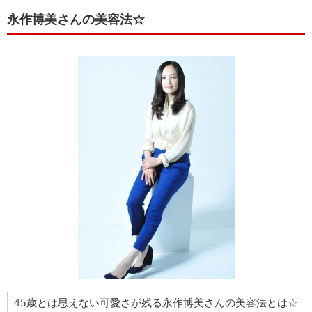
永作博美さんの美容法☆
45歳とは思えない可愛さが残る永作博美さんの美容法とは☆