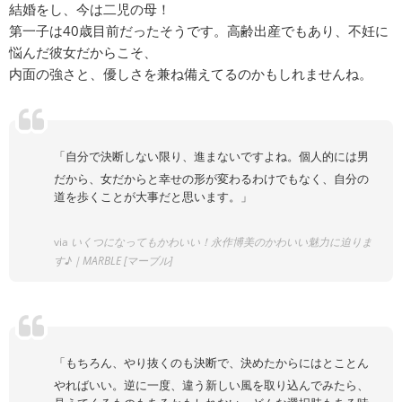
結婚をし、今は二児の母！
第一子は40歳目前だったそうです。高齢出産でもあり、不妊に
悩んだ彼女だからこそ、
内面の強さと、優しさを兼ね備えてるのかもしれませんね。
「自分で決断しない限り、進まないですよね。個人的には男
だから、女だからと幸せの形が変わるわけでもなく、自分の
道を歩くことが大事だと思います。」
via
いくつになってもかわいい！永作博美のかわいい魅力に迫りま
す♪｜MARBLE [マーブル]
「もちろん、やり抜くのも決断で、決めたからにはとことん
やればいい。逆に一度、違う新しい風を取り込んでみたら、