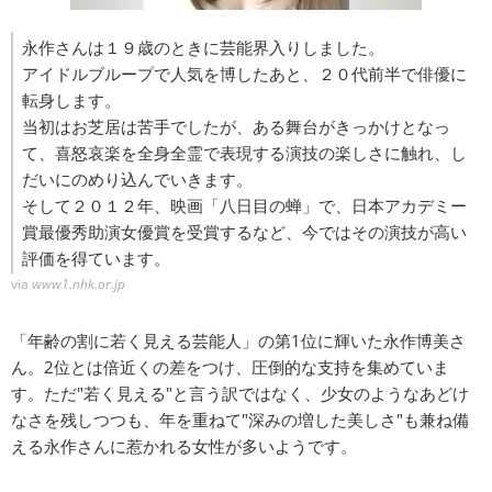
永作さんは１９歳のときに芸能界入りしました。
アイドルブループで人気を博したあと、２０代前半で俳優に
転身します。
当初はお芝居は苦手でしたが、ある舞台がきっかけとなっ
て、喜怒哀楽を全身全霊で表現する演技の楽しさに触れ、し
だいにのめり込んでいきます。
そして２０１２年、映画「八日目の蝉」で、日本アカデミー
賞最優秀助演女優賞を受賞するなど、今ではその演技が高い
評価を得ています。
via
www1.nhk.or.jp
「年齢の割に若く見える芸能人」の第1位に輝いた永作博美さ
ん。2位とは倍近くの差をつけ、圧倒的な支持を集めていま
す。ただ"若く見える"と言う訳ではなく、少女のようなあどけ
なさを残しつつも、年を重ねて"深みの増した美しさ"も兼ね備
える永作さんに惹かれる女性が多いようです。