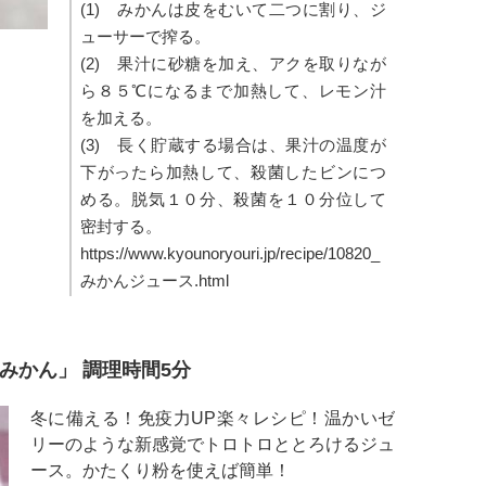
(1) みかんは皮をむいて二つに割り、ジ
ューサーで搾る。
(2) 果汁に砂糖を加え、アクを取りなが
ら８５℃になるまで加熱して、レモン汁
を加える。
(3) 長く貯蔵する場合は、果汁の温度が
下がったら加熱して、殺菌したビンにつ
める。脱気１０分、殺菌を１０分位して
密封する。
https://www.kyounoryouri.jp/recipe/10820_
みかんジュース.html
みかん」 調理時間5分
冬に備える！免疫力UP楽々レシピ！温かいゼ
リーのような新感覚でトロトロととろけるジュ
ース。かたくり粉を使えば簡単！