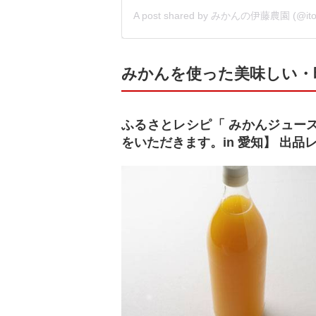
A post shared by
みかんの伊藤農園
(@ito_noe
みかんを使った美味しい・
ふるさとレシピ「 みかんジュー
をいただきます。in 愛知】 出品