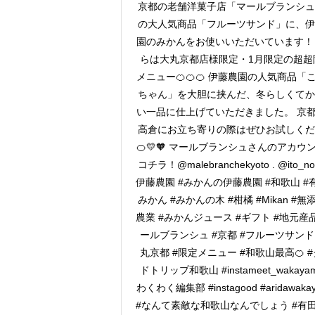
京都の老舗洋菓子店「マールブランシュ
の大人気商品「フルーツサンド」に、伊
園のみかんをお使いいただいています！
らは大丸京都店様限定・1月限定の超超
メニュー🍊🍊🍊 伊藤農園の人気商品「
ちゃん」を大胆に挟んだ、冬らしくてか
い一品に仕上げていただきました。 京
高倉にお立ち寄りの際はぜひお試しくだ
🍊💛🧡 マールブランシュさんのアカウ
コチラ！@malebranchekyoto . @ito_no
伊藤農園 #みかんの伊藤農園 #和歌山 #有
みかん #みかんの木 #柑橘 #Mikan #無添
農業 #みかんジュース #ギフト #地元産品
ールブランシュ #京都 #フルーツサンド
丸京都 #限定メニュー #和歌山最高🍊 
ドトリップ和歌山 #instameet_wakayam
わくわく編集部 #instagood #aridawaka
#なんて素敵な和歌山なんでしょう #有