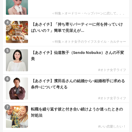
＜特集＞オードリー・ヘップバーンに恋して。。。
4
【あさイチ】「持ち寄りパーティーに何を持っていけ
ばいいの？」簡単で見栄えが...
＜特集＞オトナ女子のライフスタイル・カルチャー
5
【あさイチ】仙道敦子（Sendo Nobuko）さんの不変
美
#オトナ女子ライフ
6
【あさイチ】濱田岳さんの結婚から~結婚相手に求める
条件~について考える
#オトナ女子ライフ
7
転職を繰り返す彼と付き合い続けようか迷ったときの
対処法
#いい恋愛したい！