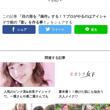
= END =
この記事
「目の形を『操作』する！？プロがやるのはアイシャ
ドウ前の『影』を作る事！」
をシェアする
シェア
ツイート
送る
関連する記事
人気のピンク系&赤系アイシャド
夏本番！！焼けた肌にも似合う
ウ。一重さんや奥二重さんでも
大人メイク♡
腫れぼっ...