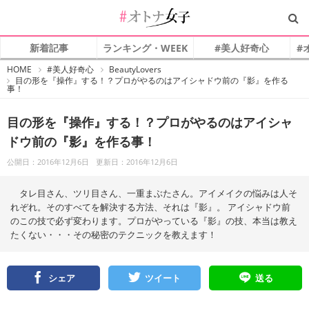
新着記事
ランキング・WEEK
#美人好奇心
#
#
HOME
#美人好奇心
BeautyLovers
オ
目の形を『操作』する！？プロがやるのはアイシャドウ前の『影』を作る
ト
事！
ナ
女
子
目の形を『操作』する！？プロがやるのはアイシャ
ドウ前の『影』を作る事！
公開日：2016年12月6日
更新日：2016年12月6日
タレ目さん、ツリ目さん、一重まぶたさん。アイメイクの悩みは人そ
れぞれ。そのすべてを解決する方法、それは『影』。 アイシャドウ前
のこの技で必ず変わります。プロがやっている『影』の技、本当は教え
たくない・・・その秘密のテクニックを教えます！
シェア
ツイート
送る