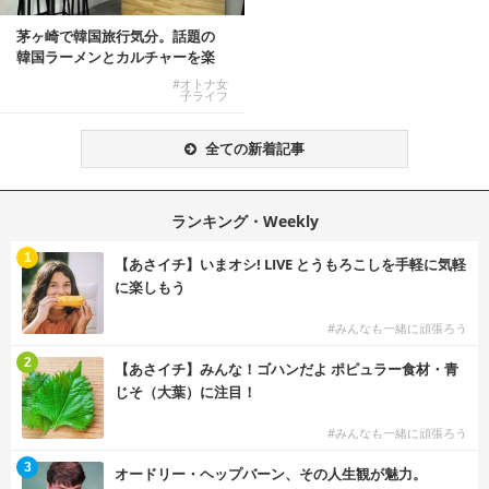
茅ヶ崎で韓国旅行気分。話題の
韓国ラーメンとカルチャーを楽
しむKOREAN ...
#オトナ女
子ライフ
全ての新着記事
ランキング・Weekly
1
【あさイチ】いまオシ! LIVE とうもろこしを手軽に気軽
に楽しもう
#みんなも一緒に頑張ろう
2
【あさイチ】みんな！ゴハンだよ ポピュラー食材・青
じそ（大葉）に注目！
#みんなも一緒に頑張ろう
3
オードリー・ヘップバーン、その人生観が魅力。