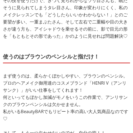
その技を使うだけで、きつく見られがちなツリ目さんも、眠た
そうに見られてしまうタレ目さん、印象が変わりにくく、私の
メイクレッスンでも「どうしたらいいかわからない！」とのご
要望が多い、一重まぶたさん、そして左右で二重幅や目の大き
さが違う方も、アイシャドウを乗せるその前に、影で目元の形
を「もともとその形であった」かのように見せれば問題解決♡
使うのはブラウンのペンシルと指だけ！
まず使うのは、柔らかくぼかしやすい、ブラウンのペンシル。
プロのヘアメイク御用達のコスメブランド「HENRI V（アンリ
サンク）」がいい仕事をしてくれます！
何といってもぼかし加減がモノをいうこの作業で、アンリサン
クのブラウンペンシルは欠かせません。
私がいるBeautyBARでもリピート率の高い大人気商品なのです
♡
そして、もう一つ欠かせないのでが、自分の指！！