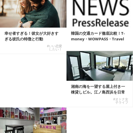
幸せ者すぎる！彼女が大好きす
韓国の交通カード徹底比較！T-
ぎる彼氏の特徴と行動
money・WOWPASS・Travel
W...
#いい恋愛
したい！
湘南の海を一望する屋上付き一
棟貸しビル。江ノ島西浜を日常
にできる特別な物件
#オトナ女
子ライフ