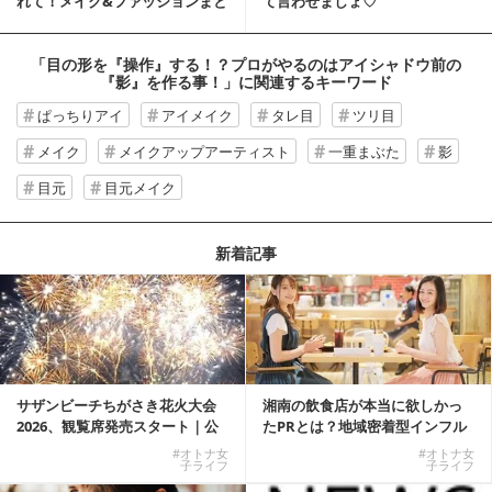
れて！メイク&ファッションまと
て言わせましょ♡
め
「目の形を『操作』する！？プロがやるのはアイシャドウ前の
『影』を作る事！」
に関連するキーワード
ぱっちりアイ
アイメイク
タレ目
ツリ目
メイク
メイクアップアーティスト
一重まぶた
影
目元
目元メイク
新着記事
サザンビーチちがさき花火大会
湘南の飲食店が本当に欲しかっ
2026、観覧席発売スタート｜公
たPRとは？地域密着型インフル
式有料席と屋外...
エンサーサービス...
#オトナ女
#オトナ女
子ライフ
子ライフ