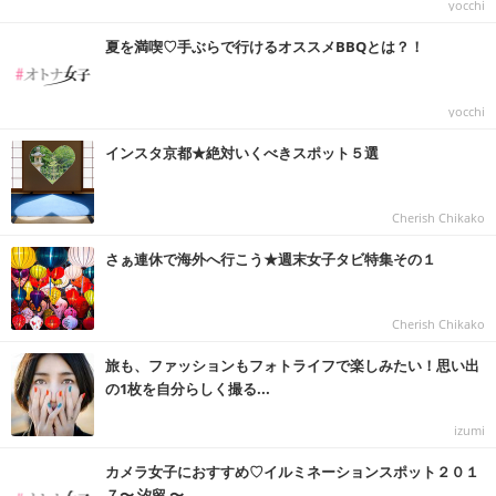
yocchi
夏を満喫♡手ぶらで行けるオススメBBQとは？！
yocchi
インスタ京都★絶対いくべきスポット５選
Cherish Chikako
さぁ連休で海外へ行こう★週末女子タビ特集その１
Cherish Chikako
旅も、ファッションもフォトライフで楽しみたい！思い出
の1枚を自分らしく撮る...
izumi
カメラ女子におすすめ♡イルミネーションスポット２０１
７〜 汐留 〜