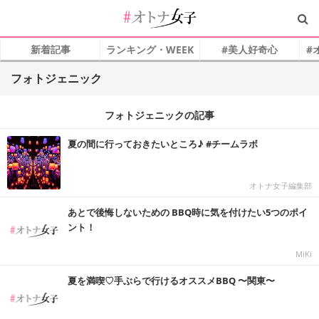
新着記事
ランキング・WEEK
#美人好奇心
#
フォトジェニック
フォトジェニックの記事
夏の間に行っておきたいところ♪ #チームラボ
オトナ女子編集部
あとで後悔しないための BBQ時に気を付けたい5つのポイ
ント！
MiKi
夏を満喫♡手ぶらで行けるオススメBBQ 〜関東〜