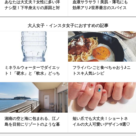
あなたは大丈夫？女性に多い洋
血液サラサラ！美肌・薄毛にも
ナシ型！下半身太りの原因と対
効果アリ♪世界最古のスパイス
策
「シナモン」で若返り！
大人女子・インスタ女子におすすめの記事
ミネラルウォーターでダイエッ
フライパンごと食べちゃおう♪ニ
ト！「硬水」と「軟水」どっち
トスキ人気レシピ
を選ぶ？
湘南の空と海に包まれる、江ノ
短い爪でも大丈夫！ショートネ
島を目前にリゾートのような暮
イルの大人可愛いデザイン9選♡
らしをする