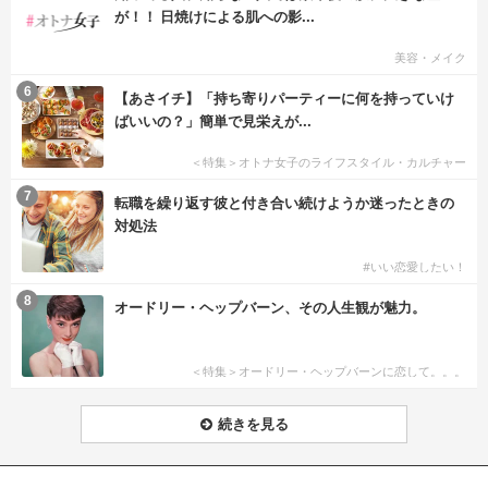
が！！ 日焼けによる肌への影...
美容・メイク
6
【あさイチ】「持ち寄りパーティーに何を持っていけ
ばいいの？」簡単で見栄えが...
＜特集＞オトナ女子のライフスタイル・カルチャー
7
転職を繰り返す彼と付き合い続けようか迷ったときの
対処法
#いい恋愛したい！
8
オードリー・ヘップバーン、その人生観が魅力。
＜特集＞オードリー・ヘップバーンに恋して。。。
続きを見る