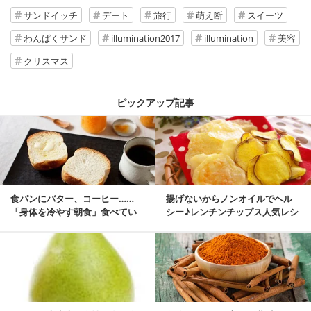
サンドイッチ
デート
旅行
萌え断
スイーツ
わんぱくサンド
illumination2017
illumination
美容
クリスマス
ピックアップ記事
食パンにバター、コーヒー……
揚げないからノンオイルでヘル
「身体を冷やす朝食」食べてい
シー♪レンチンチップス人気レシ
ませんか？
ピ