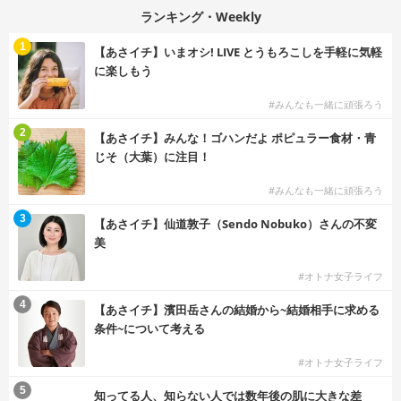
ランキング・Weekly
1
【あさイチ】いまオシ! LIVE とうもろこしを手軽に気軽
に楽しもう
#みんなも一緒に頑張ろう
2
【あさイチ】みんな！ゴハンだよ ポピュラー食材・青
じそ（大葉）に注目！
#みんなも一緒に頑張ろう
3
【あさイチ】仙道敦子（Sendo Nobuko）さんの不変
美
#オトナ女子ライフ
4
【あさイチ】濱田岳さんの結婚から~結婚相手に求める
条件~について考える
#オトナ女子ライフ
5
知ってる人、知らない人では数年後の肌に大きな差