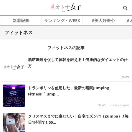
新着記事
ランキング・WEEK
#美人好奇心
#
フィットネス
フィットネスの記事
脂肪燃焼を促して体幹を鍛える！健康的なダイエットの仕
方
izumi
トランポリンを使用した、最新の暗闇Jumping
Fitness「jump...
NEWS・PressRelease
クリスマスまでに痩せたい！自宅でズンバ（Zumba）♪毎
日1時間で1,00...