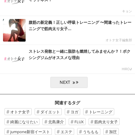
キョン
腹筋の新定義！正しい呼吸トレーニング 〜間違ったトレー
ニングで筋肉太り女子...
オトナ女子編集部
ストレス発散と一緒に脂肪も燃焼してみませんか？！ボク
シングジムがオススメな理由
HIRO♪
関連するタグ
オトナ女子
ダイエット
ヨガ
トレーニング
綺麗になりたい
北島康介
FLUX
筋肉太り女子
jumpone新宿イースト
エステ
うちもも
加圧