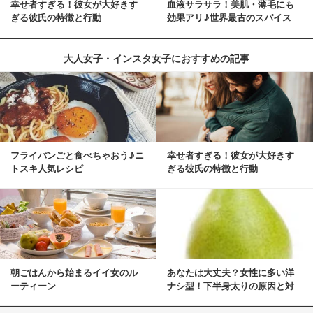
幸せ者すぎる！彼女が大好きす
血液サラサラ！美肌・薄毛にも
ぎる彼氏の特徴と行動
効果アリ♪世界最古のスパイス
「シナモン」で若返り！
大人女子・インスタ女子におすすめの記事
フライパンごと食べちゃおう♪ニ
幸せ者すぎる！彼女が大好きす
トスキ人気レシピ
ぎる彼氏の特徴と行動
朝ごはんから始まるイイ女のル
あなたは大丈夫？女性に多い洋
ーティーン
ナシ型！下半身太りの原因と対
策