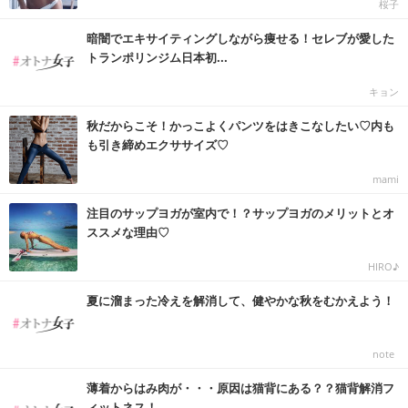
桜子
暗闇でエキサイティングしながら痩せる！セレブが愛した
トランポリンジム日本初...
キョン
秋だからこそ！かっこよくパンツをはきこなしたい♡内も
も引き締めエクササイズ♡
mami
注目のサップヨガが室内で！？サップヨガのメリットとオ
ススメな理由♡
HIRO♪
夏に溜まった冷えを解消して、健やかな秋をむかえよう！
note_
薄着からはみ肉が・・・原因は猫背にある？？猫背解消フ
ィットネス！