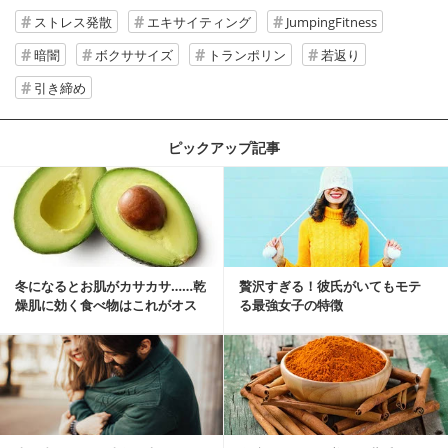
ストレス発散
エキサイティング
JumpingFitness
暗闇
ボクササイズ
トランポリン
若返り
引き締め
ピックアップ記事
冬になるとお肌がカサカサ……乾
贅沢すぎる！彼氏がいてもモテ
燥肌に効く食べ物はこれがオス
る最強女子の特徴
スメ♪