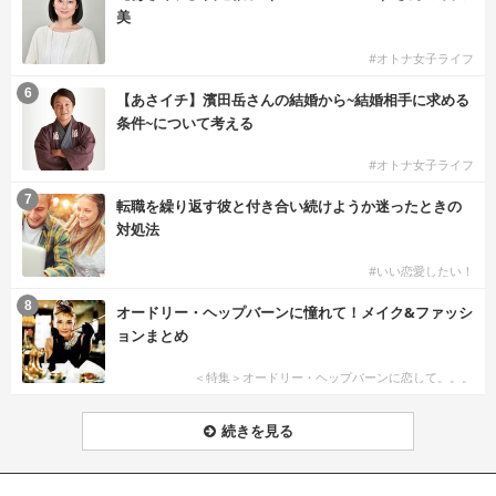
美
#オトナ女子ライフ
6
【あさイチ】濱田岳さんの結婚から~結婚相手に求める
条件~について考える
#オトナ女子ライフ
7
転職を繰り返す彼と付き合い続けようか迷ったときの
対処法
#いい恋愛したい！
8
オードリー・ヘップバーンに憧れて！メイク&ファッシ
ョンまとめ
＜特集＞オードリー・ヘップバーンに恋して。。。
続きを見る