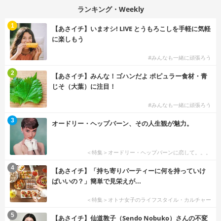
ランキング・Weekly
1
【あさイチ】いまオシ! LIVE とうもろこしを手軽に気軽
に楽しもう
#みんなも一緒に頑張ろう
2
【あさイチ】みんな！ゴハンだよ ポピュラー食材・青
じそ（大葉）に注目！
#みんなも一緒に頑張ろう
3
オードリー・ヘップバーン、その人生観が魅力。
＜特集＞オードリー・ヘップバーンに恋して。。。
4
【あさイチ】「持ち寄りパーティーに何を持っていけ
ばいいの？」簡単で見栄えが...
＜特集＞オトナ女子のライフスタイル・カルチャー
5
【あさイチ】仙道敦子（Sendo Nobuko）さんの不変