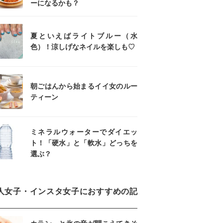
ーになるかも？
夏といえばライトブルー（水
色）！涼しげなネイルを楽しも♡
朝ごはんから始まるイイ女のルー
ティーン
ミネラルウォーターでダイエッ
ト！「硬水」と「軟水」どっちを
選ぶ？
人女子・インスタ女子におすすめの記