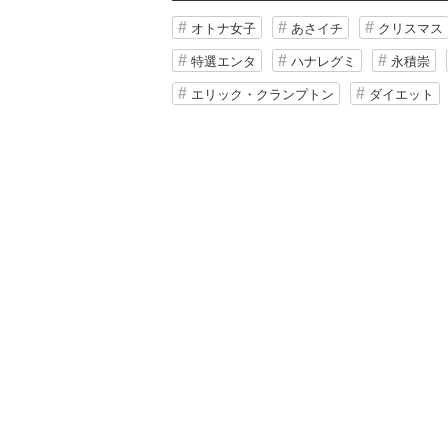
オトナ女子
あさイチ
クリスマス
特選エンタ
ハナレグミ
永積崇
エリック・クランプトン
ダイエット