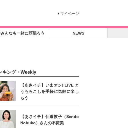
マイページ
#みんなも一緒に頑張ろう
NEWS
ンキング・Weekly
【あさイチ】いまオシ! LIVE と
うもろこしを手軽に気軽に楽し
もう
【あさイチ】仙道敦子（Sendo
Nobuko）さんの不変美