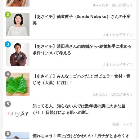
#みんなも一緒に頑張ろう
2
【あさイチ】仙道敦子（Sendo Nobuko）さんの不変
美
#オトナ女子ライフ
3
【あさイチ】濱田岳さんの結婚から~結婚相手に求める
条件~について考える
#オトナ女子ライフ
4
【あさイチ】みんな！ゴハンだよ ポピュラー食材・青
じそ（大葉）に注目！
#みんなも一緒に頑張ろう
5
知ってる人、知らない人では数年後の肌に大きな差
が！！ 日焼けによる肌への影...
美容・メイク
6
惚れちゃう！年上だけどかわいい！男子がときめくオ