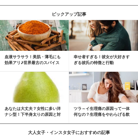
ピックアップ記事
血液サラサラ！美肌・薄毛にも
幸せ者すぎる！彼女が大好きす
効果アリ♪世界最古のスパイス
ぎる彼氏の特徴と行動
「シナモン」で若返り！
あなたは大丈夫？女性に多い洋
ツラ～イ生理痛の原因って一体
ナシ型！下半身太りの原因と対
何なの？生理痛をやわらげる飲
策
み物・食べ物とは？
大人女子・インスタ女子におすすめの記事