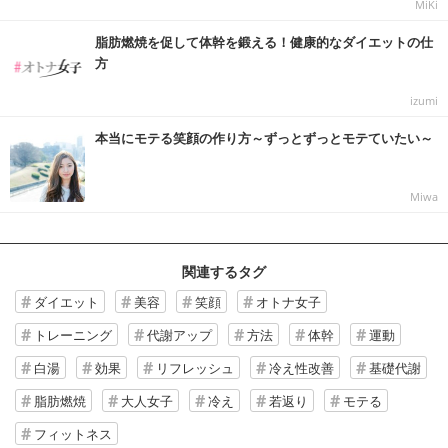
MiKi
脂肪燃焼を促して体幹を鍛える！健康的なダイエットの仕
方
izumi
本当にモテる笑顔の作り方～ずっとずっとモテていたい～
Miwa
関連するタグ
ダイエット
美容
笑顔
オトナ女子
トレーニング
代謝アップ
方法
体幹
運動
白湯
効果
リフレッシュ
冷え性改善
基礎代謝
脂肪燃焼
大人女子
冷え
若返り
モテる
フィットネス