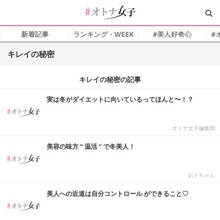
新着記事
ランキング・WEEK
#美人好奇心
#
キレイの秘密
キレイの秘密の記事
実は冬がダイエットに向いているってほんと〜！？
オトナ女子編集部
美容の味方 “ 温活 “ で冬美人！
おとちゃん
美人への近道は自分コントロール ができること♡