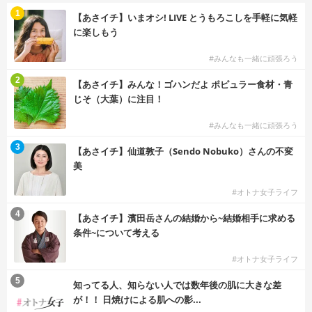
1
【あさイチ】いまオシ! LIVE とうもろこしを手軽に気軽
に楽しもう
#みんなも一緒に頑張ろう
2
【あさイチ】みんな！ゴハンだよ ポピュラー食材・青
じそ（大葉）に注目！
#みんなも一緒に頑張ろう
3
【あさイチ】仙道敦子（Sendo Nobuko）さんの不変
美
#オトナ女子ライフ
4
【あさイチ】濱田岳さんの結婚から~結婚相手に求める
条件~について考える
#オトナ女子ライフ
5
知ってる人、知らない人では数年後の肌に大きな差
が！！ 日焼けによる肌への影...