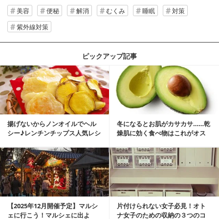
美容
便秘
解消
むくみ
睡眠
対策
紫外線対策
ピックアップ記事
揚げないからノンオイルでヘル
冬になるとお肌がカサカサ……乾
シー♪レンチンチップス人気レシ
燥肌に効く食べ物はこれがオス
ピ
スメ♪
【2025年12月開催予定】マルシ
片付けられない女子必見！オト
ェに行こう！マルシェに出よ
ナ女子のための収納の３つのコ