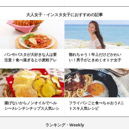
う！湘南マルシ...
ツ
大人女子・インスタ女子におすすめの記事
パンやパスタが大好きな人は要
惚れちゃう！年上だけどかわい
注意！食べ過ぎると小麦粉アレ
い！男子がときめくオトナ女子
ルギーになるかも？
とは？
揚げないからノンオイルでヘル
フライパンごと食べちゃおう♪ニ
シー♪レンチンチップス人気レシ
トスキ人気レシピ
ピ
ランキング・Weekly