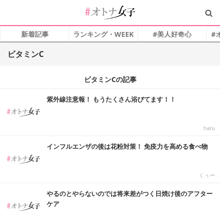
新着記事
ランキング・WEEK
#美人好奇心
#
ビタミンC
ビタミンCの記事
紫外線注意報！ もうたくさん浴びてます！！
haru
インフルエンザの後は花粉対策！ 免疫力を高める食べ物
くぅー
やるのとやらないのでは将来差がつく日焼け後のアフター
ケア