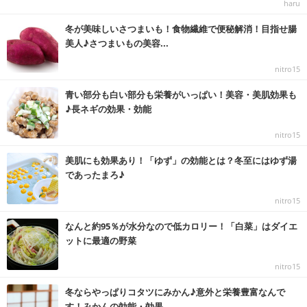
haru
冬が美味しいさつまいも！食物繊維で便秘解消！目指せ腸
美人♪さつまいもの美容...
nitro15
青い部分も白い部分も栄養がいっぱい！美容・美肌効果も
♪長ネギの効果・効能
nitro15
美肌にも効果あり！「ゆず」の効能とは？冬至にはゆず湯
であったまろ♪
nitro15
なんと約95％が水分なので低カロリー！「白菜」はダイエ
ットに最適の野菜
nitro15
冬ならやっぱりコタツにみかん♪意外と栄養豊富なんで
す！みかんの効能・効果