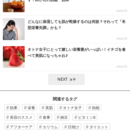
nitro15
どんなに保湿しても肌が乾燥するのは何故？それって「冬
型栄養失調」かも？
nitro15
オトナ女子にとって嬉しい栄養素がいっぱい！イチゴを食
べて美肌になっちゃお♪
nitro15
関連するタグ
効果
栄養
美肌
オトナ女子
効能
美容のススメ
食事
納豆
ビタミンB
アフターケア
カリウム
日焼け
ダイエット