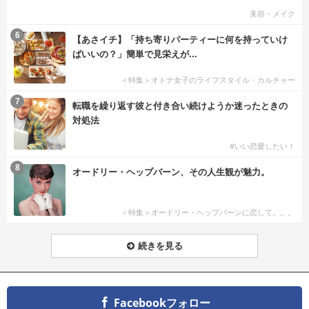
美容・メイク
6
【あさイチ】「持ち寄りパーティーに何を持っていけ
ばいいの？」簡単で見栄えが...
＜特集＞オトナ女子のライフスタイル・カルチャー
7
転職を繰り返す彼と付き合い続けようか迷ったときの
対処法
#いい恋愛したい！
8
オードリー・ヘップバーン、その人生観が魅力。
＜特集＞オードリー・ヘップバーンに恋して。。。
続きを見る
Facebookフォロー