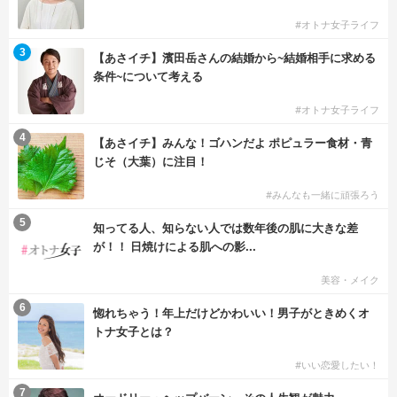
#オトナ女子ライフ
3
【あさイチ】濱田岳さんの結婚から~結婚相手に求める
条件~について考える
#オトナ女子ライフ
4
【あさイチ】みんな！ゴハンだよ ポピュラー食材・青
じそ（大葉）に注目！
#みんなも一緒に頑張ろう
5
知ってる人、知らない人では数年後の肌に大きな差
が！！ 日焼けによる肌への影...
美容・メイク
6
惚れちゃう！年上だけどかわいい！男子がときめくオ
トナ女子とは？
#いい恋愛したい！
7