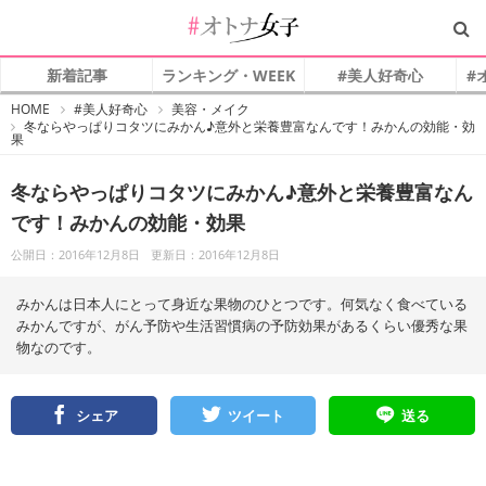
新着記事
ランキング・WEEK
#美人好奇心
#
#
HOME
#美人好奇心
美容・メイク
オ
冬ならやっぱりコタツにみかん♪意外と栄養豊富なんです！みかんの効能・効
ト
果
ナ
女
子
冬ならやっぱりコタツにみかん♪意外と栄養豊富なん
です！みかんの効能・効果
公開日：2016年12月8日
更新日：2016年12月8日
みかんは日本人にとって身近な果物のひとつです。何気なく食べている
みかんですが、がん予防や生活習慣病の予防効果があるくらい優秀な果
物なのです。
シェア
ツイート
送る