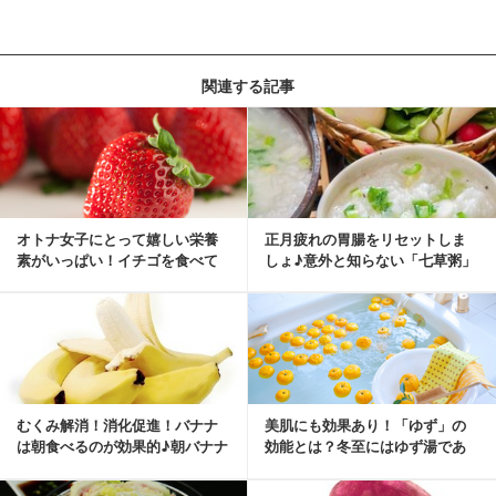
関連する記事
オトナ女子にとって嬉しい栄養
正月疲れの胃腸をリセットしま
素がいっぱい！イチゴを食べて
しょ♪意外と知らない「七草粥」
美肌になっちゃお♪
の効能
むくみ解消！消化促進！バナナ
美肌にも効果あり！「ゆず」の
は朝食べるのが効果的♪朝バナナ
効能とは？冬至にはゆず湯であ
のススメ
ったまろ♪