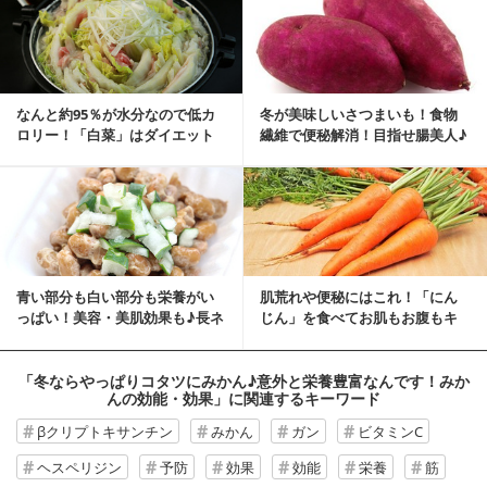
なんと約95％が水分なので低カ
冬が美味しいさつまいも！食物
ロリー！「白菜」はダイエット
繊維で便秘解消！目指せ腸美人♪
に最適の野菜
さつまいもの美容...
青い部分も白い部分も栄養がい
肌荒れや便秘にはこれ！「にん
っぱい！美容・美肌効果も♪長ネ
じん」を食べてお肌もお腹もキ
ギの効果・効能
レイにしちゃお♪
「冬ならやっぱりコタツにみかん♪意外と栄養豊富なんです！みか
んの効能・効果」
に関連するキーワード
βクリプトキサンチン
みかん
ガン
ビタミンC
ヘスペリジン
予防
効果
効能
栄養
筋