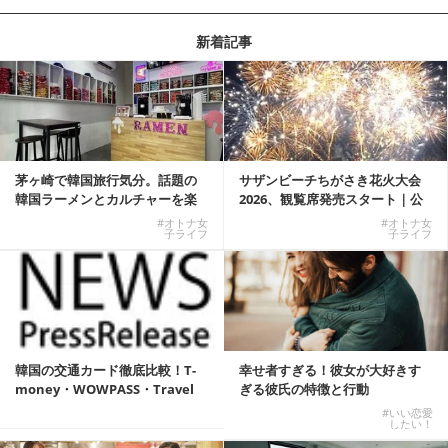
新着記事
茅ヶ崎で韓国旅行気分。話題の
サザンビーチちがさき花火大会
韓国ラーメンとカルチャーを楽
2026、観覧席発売スタート｜公
しむKOREAN ...
式有料席と屋外...
#オトナ女
#オトナ女
子ライフ
子ライフ
韓国の交通カード徹底比較！T-
幸せ者すぎる！彼女が大好きす
money・WOWPASS・Travel
ぎる彼氏の特徴と行動
W...
#いい恋愛
したい！