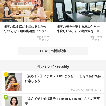
湘南の飲食店が本当に欲しかっ
湘南の海を一望する屋上付き一
たPRとは？地域密着型インフル
棟貸しビル。江ノ島西浜を日常
エンサーサービス...
にできる特別な物件
#オトナ女
#オトナ女
子ライフ
子ライフ
全ての新着記事
ランキング・Weekly
1
【あさイチ】いまオシ! LIVE とうもろこしを手軽に気軽
に楽しもう
#みんなも一緒に頑張ろう
2
【あさイチ】仙道敦子（Sendo Nobuko）さんの不変
美