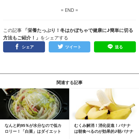
= END =
この記事
「栄養たっぷり！冬はかぼちゃで健康に♪簡単に切る
方法もご紹介！」
をシェアする
シェア
ツイート
送る
関連する記事
なんと約95％が水分なので低カ
むくみ解消！消化促進！バナナ
ロリー！「白菜」はダイエット
は朝食べるのが効果的♪朝バナナ
に最適の野菜
のススメ