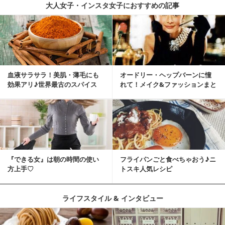
大人女子・インスタ女子におすすめの記事
血液サラサラ！美肌・薄毛にも
オードリー・ヘップバーンに憧
効果アリ♪世界最古のスパイス
れて！メイク&ファッションまと
「シナモン」で若返り！
め
『できる女』は朝の時間の使い
フライパンごと食べちゃおう♪ニ
方上手♡
トスキ人気レシピ
ライフスタイル & インタビュー