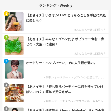
ランキング・Weekly
1
【あさイチ】いまオシ! LIVE とうもろこしを手軽に気軽
に楽しもう
#みんなも一緒に頑張ろう
2
【あさイチ】みんな！ゴハンだよ ポピュラー食材・青
じそ（大葉）に注目！
#みんなも一緒に頑張ろう
3
オードリー・ヘップバーン、その人生観が魅力。
＜特集＞オードリー・ヘップバーンに恋して。。。
4
【あさイチ】「持ち寄りパーティーに何を持っていけ
ばいいの？」簡単で見栄えが...
＜特集＞オトナ女子のライフスタイル・カルチャー
5
【あさイチ】仙道敦子（Sendo Nobuko）さんの不変