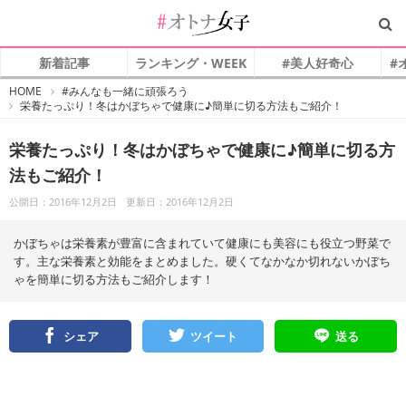
新着記事
ランキング・WEEK
#美人好奇心
#
#
HOME
#みんなも一緒に頑張ろう
オ
栄養たっぷり！冬はかぼちゃで健康に♪簡単に切る方法もご紹介！
ト
ナ
女
子
栄養たっぷり！冬はかぼちゃで健康に♪簡単に切る方
法もご紹介！
公開日：2016年12月2日
更新日：2016年12月2日
かぼちゃは栄養素が豊富に含まれていて健康にも美容にも役立つ野菜で
す。主な栄養素と効能をまとめました。硬くてなかなか切れないかぼち
ゃを簡単に切る方法もご紹介します！
シェア
ツイート
送る