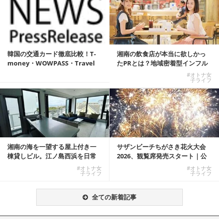
韓国の交通カード徹底比較！T-
湘南の飲食店が本当に欲しかっ
money・WOWPASS・Travel
たPRとは？地域密着型インフル
W...
エンサーサービス...
#オトナ女
子ライフ
湘南の海を一望する屋上付き一
サザンビーチちがさき花火大会
棟貸しビル。江ノ島西浜を日常
2026、観覧席発売スタート｜公
にできる特別な物件
式有料席と屋外...
#オトナ女
#オトナ女
子ライフ
子ライフ
全ての新着記事