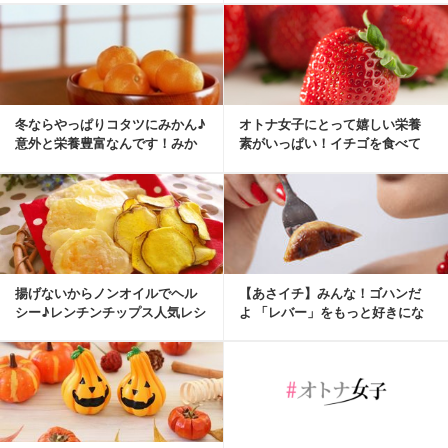
冬ならやっぱりコタツにみかん♪
オトナ女子にとって嬉しい栄養
意外と栄養豊富なんです！みか
素がいっぱい！イチゴを食べて
んの効能・効果
美肌になっちゃお♪
揚げないからノンオイルでヘル
【あさイチ】みんな！ゴハンだ
シー♪レンチンチップス人気レシ
よ 「レバー」をもっと好きにな
ピ
りたい