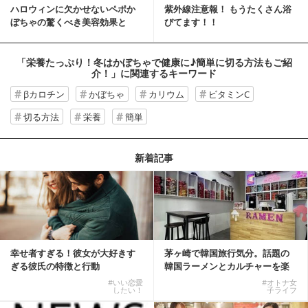
ハロウィンに欠かせないペポか
紫外線注意報！ もうたくさん浴
ぼちゃの驚くべき美容効果と
びてます！！
は？
「栄養たっぷり！冬はかぼちゃで健康に♪簡単に切る方法もご紹
介！」
に関連するキーワード
βカロチン
かぼちゃ
カリウム
ビタミンC
切る方法
栄養
簡単
新着記事
幸せ者すぎる！彼女が大好きす
茅ヶ崎で韓国旅行気分。話題の
ぎる彼氏の特徴と行動
韓国ラーメンとカルチャーを楽
しむKOREAN ...
#いい恋愛
#オトナ女
したい！
子ライフ