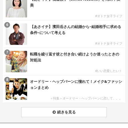
美
#オトナ女子ライフ
6
【あさイチ】濱田岳さんの結婚から~結婚相手に求める
条件~について考える
#オトナ女子ライフ
7
転職を繰り返す彼と付き合い続けようか迷ったときの
対処法
#いい恋愛したい！
8
オードリー・ヘップバーンに憧れて！メイク&ファッシ
ョンまとめ
＜特集＞オードリー・ヘップバーンに恋して。。。
続きを見る