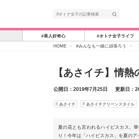
#美人好奇心
#オトナ女子ライフ
#
HOME
#みんなも一緒に頑張ろう
オ
ト
ナ
女
子
【あさイチ】情熱
公開日：2019年7月25日
更新日：20
あさイチ
あさイチグリーンスタイル
夏の花とも言われるハイビスカス。華
り！今年は「ハイビスカス」を夏のア