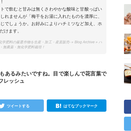
！
ートで飲むと甘みは無くさわやかな酸味と甘酸っぱい
もしれませんが「梅干をお湯に入れたものを濃厚に、
感じでしょうか。お好みによりハチミツなど加え、ホ
だけます。
料の厳選作物を生産・加工・産直販売- » Blog Archive » ハ
燥・無農薬・無化学肥料栽培！
もあるみたいですね。目で楽しんで花言葉で
フレッシュ
ツイートする
はてなブックマーク