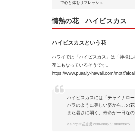
で心と体をリフレッシュ
情熱の花 ハイビスカス
ハイビスカスという花
ハワイでは「ハイビスカス」は「神様に捧
花にもなっているそうです。
https://www.puaally-hawaii.com/motif/aloal
ハイビスカスには「チャイナロー
バラのように美しい姿からこの花
また暑さに弱く、寿命が一日なの
via
http://花言葉.club/entry11.html#toc5