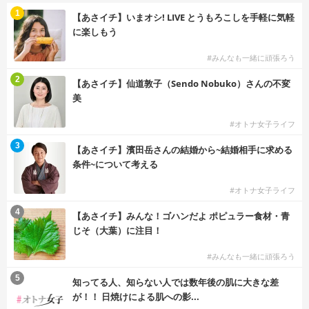
1
【あさイチ】いまオシ! LIVE とうもろこしを手軽に気軽
に楽しもう
#みんなも一緒に頑張ろう
2
【あさイチ】仙道敦子（Sendo Nobuko）さんの不変
美
#オトナ女子ライフ
3
【あさイチ】濱田岳さんの結婚から~結婚相手に求める
条件~について考える
#オトナ女子ライフ
4
【あさイチ】みんな！ゴハンだよ ポピュラー食材・青
じそ（大葉）に注目！
#みんなも一緒に頑張ろう
5
知ってる人、知らない人では数年後の肌に大きな差
が！！ 日焼けによる肌への影...