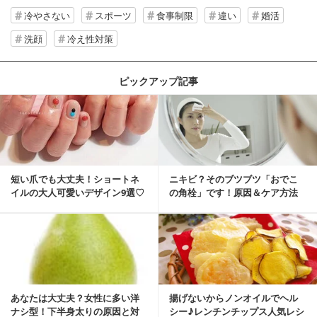
冷やさない
スポーツ
食事制限
違い
婚活
洗顔
冷え性対策
ピックアップ記事
短い爪でも大丈夫！ショートネ
ニキビ？そのブツブツ「おでこ
イルの大人可愛いデザイン9選♡
の角栓」です！原因＆ケア方法
あなたは大丈夫？女性に多い洋
揚げないからノンオイルでヘル
ナシ型！下半身太りの原因と対
シー♪レンチンチップス人気レシ