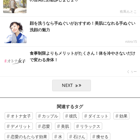
有馬もとこ
顔を洗うなら手ぬぐいがおすすめ！美肌になれる手ぬぐい
洗顔の魅力
nitro15
食事制限よりもメリットがたくさん！体を冷やさないだけ
で変わる身体！
くぅー
関連するタグ
オトナ女子
カップル
彼氏
ダイエット
効果
デメリット
恋愛
美肌
リラックス
恋愛のもたらす効果
水
石けん
痩せる