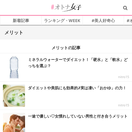
新着記事
ランキング・WEEK
#美人好奇心
#
メリット
メリットの記事
ミネラルウォーターでダイエット！「硬水」と「軟水」ど
っちを選ぶ？
nitro15
ダイエットや美肌にも効果的♪実は凄い「おかゆ」の力！
nitro15
一途で優しい♡女慣れしていない男性と付き合うメリット