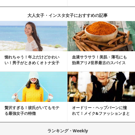
策
ピ
大人女子・インスタ女子におすすめの記事
惚れちゃう！年上だけどかわい
血液サラサラ！美肌・薄毛にも
い！男子がときめくオトナ女子
効果アリ♪世界最古のスパイス
とは？
「シナモン」で若返り！
贅沢すぎる！彼氏がいてもモテ
オードリー・ヘップバーンに憧
る最強女子の特徴
れて！メイク&ファッションまと
め
ランキング・Weekly