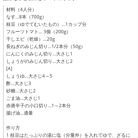
材料（4人分）
なす…8本（700g）
枝豆（ゆでてむいたもの）…1カップ分
フルーツトマト… 3個（200g）
干しエビ（乾燥）…20g
長ねぎのみじん切り…1/2本分（50g）
にんにくのみじん切り…大さじ1
しょうがのみじん切り…大さじ2
[A]
しょうゆ…大さじ4～5
酢…大さじ3
砂糖…大さじ2
ごま油…大さじ1
赤唐辛子の小口切り…1～2本分
揚げ油…適量
作り方
1 枝豆はたっぷりの湯に塩（分量外）を入れてゆで、ざるに