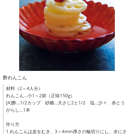
酢れんこん
材料（2～4人分）
れんこん…小1～2節（正味150g）
[A]酢…1/2カップ 砂糖…大さじ2と1/2 塩…少々 赤とう
がらし…1本
作り方
1 れんこんは皮をむき、3～4mm厚さの輪切りにし、水にさ