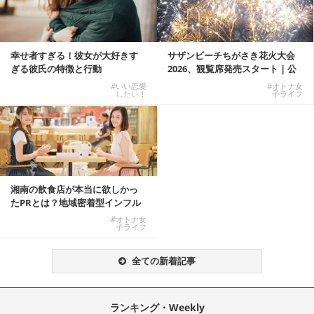
幸せ者すぎる！彼女が大好きす
サザンビーチちがさき花火大会
ぎる彼氏の特徴と行動
2026、観覧席発売スタート｜公
式有料席と屋外...
#いい恋愛
#オトナ女
したい！
子ライフ
湘南の飲食店が本当に欲しかっ
たPRとは？地域密着型インフル
エンサーサービス...
#オトナ女
子ライフ
全ての新着記事
ランキング・Weekly