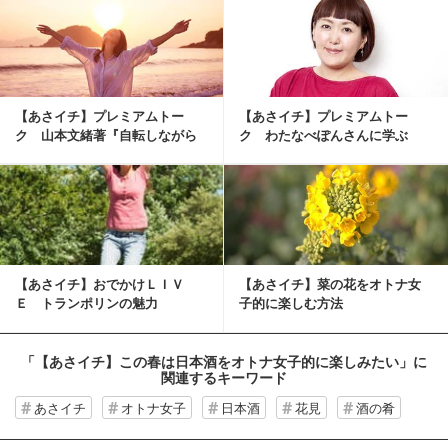
【あさイチ】プレミアムトー
【あさイチ】プレミアムトー
ク 山本文緒著『自転しながら
ク わたなべぽんさんに学ぶ
公転する』考
【あさイチ】おでかけＬＩＶ
【あさイチ】菜の花をオトナ女
Ｅ トランポリンの魅力
子的に楽しむ方法
「【あさイチ】この春は日本酒をオトナ女子的に楽しみたい」
に
関連するキーワード
あさイチ
オトナ女子
日本酒
花見
酒の肴