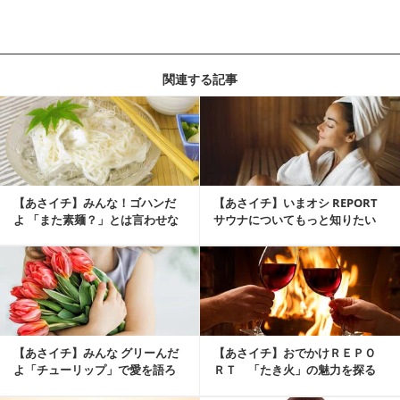
関連する記事
【あさイチ】みんな！ゴハンだ
【あさイチ】いまオシ REPORT
よ 「また素麺？」とは言わせな
サウナについてもっと知りたい
い！素麺の素敵レシピ
【あさイチ】みんな グリーんだ
【あさイチ】おでかけＲＥＰＯ
よ「チューリップ」で愛を語ろ
ＲＴ 「たき火」の魅力を探る
う