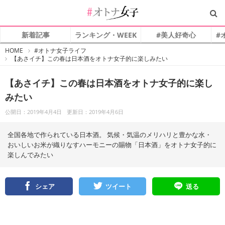
新着記事
ランキング・WEEK
#美人好奇心
#
#
HOME
#オトナ女子ライフ
オ
【あさイチ】この春は日本酒をオトナ女子的に楽しみたい
ト
ナ
女
子
【あさイチ】この春は日本酒をオトナ女子的に楽し
みたい
公開日：2019年4月4日
更新日：2019年4月6日
全国各地で作られている日本酒。 気候・気温のメリハリと豊かな水・
おいしいお米が織りなすハーモニーの賜物「日本酒」をオトナ女子的に
楽しんでみたい
シェア
ツイート
送る