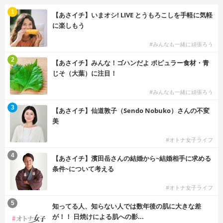
1
【あさイチ】いまオシ! LIVE とうもろこしを手軽に気軽
に楽しもう
#みんなも一緒に頑張ろう
2
【あさイチ】みんな！ゴハンだよ ポピュラー食材・青
じそ（大葉）に注目！
#みんなも一緒に頑張ろう
3
【あさイチ】仙道敦子（Sendo Nobuko）さんの不変
美
#オトナ女子ライフ
4
【あさイチ】濱田岳さんの結婚から~結婚相手に求める
条件~について考える
#オトナ女子ライフ
5
知ってる人、知らない人では数年後の肌に大きな差
が！！ 日焼けによる肌への影...