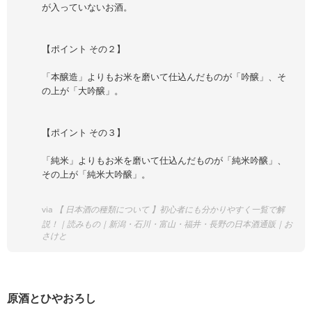
が入っていないお酒。
【ポイント その２】
「本醸造」よりもお米を磨いて仕込んだものが「吟醸」、そ
の上が「大吟醸」。
【ポイント その３】
「純米」よりもお米を磨いて仕込んだものが「純米吟醸」、
その上が「純米大吟醸」。
via
【 日本酒の種類について 】初心者にも分かりやすく一覧で解
説！｜読みもの｜新潟・石川・富山・福井・長野の日本酒通販｜お
さけと
原酒とひやおろし