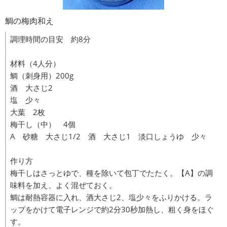
鯛の梅肉和え
調理時間の目安 約8分
材料（4人分）
鯛（刺身用）200g
酒 大さじ2
塩 少々
大葉 2枚
梅干し（中） 4個
A 砂糖 大さじ1/2 酒 大さじ1 淡口しょうゆ 少々
作り方
梅干しはさっとゆで、種を除いて包丁でたたく。【A】の調
味料を加え、よく混ぜておく。
鯛は耐熱容器に入れ、酒大さじ2、塩少々をふりかける。ラ
ップをかけて電子レンジで約2分30秒加熱し、粗く身をほぐ
す。