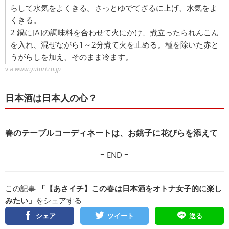
らして水気をよくきる。さっとゆでてざるに上げ、水気をよ
くきる。
2 鍋に[A]の調味料を合わせて火にかけ、煮立ったられんこん
を入れ、混ぜながら1～2分煮て火を止める。種を除いた赤と
うがらしを加え、そのまま冷ます。
via
www.yutori.co.jp
日本酒は日本人の心？
春のテーブルコーディネートは、お銚子に花びらを添えて
= END =
この記事
「【あさイチ】この春は日本酒をオトナ女子的に楽し
みたい」
をシェアする
シェア
ツイート
送る