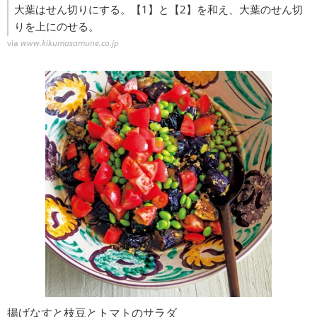
大葉はせん切りにする。【1】と【2】を和え、大葉のせん切
りを上にのせる。
via
www.kikumasamune.co.jp
揚げなすと枝豆とトマトのサラダ