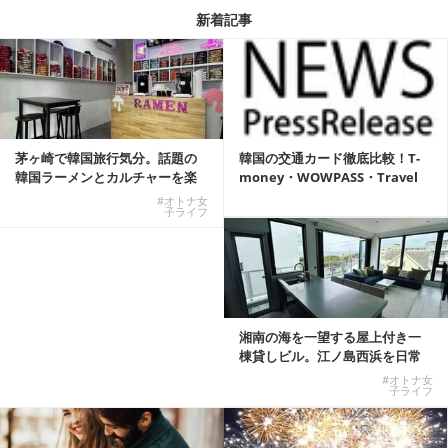
新着記事
茅ヶ崎で韓国旅行気分。話題の
韓国の交通カード徹底比較！T-
韓国ラーメンとカルチャーを楽
money・WOWPASS・Travel
しむKOREAN ...
W...
#オトナ女
子ライフ
湘南の海を一望する屋上付き一
棟貸しビル。江ノ島西浜を日常
にできる特別な物件
#オトナ女
子ライフ