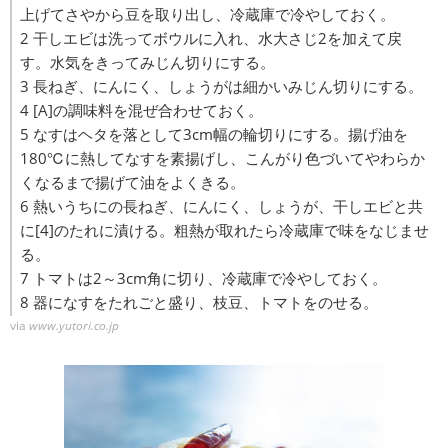
上げてさやから豆を取り出し、冷蔵庫で冷やしておく。
2 干しエビは洗ってボウルに入れ、水大さじ2を加えて戻
す。水気をきってみじん切りにする。
3 長ねぎ、にんにく、しょうがは細かいみじん切りにする。
4 [A]の調味料を混ぜ合わせておく。
5 なすはヘタを落として3cm幅の輪切りにする。揚げ油を
180℃に熱してなすを素揚げし、こんがり色づいてやわらか
くなるまで揚げて油をよくきる。
6 熱いうちにの長ねぎ、にんにく、しょうが、干しエビと共
に[4]のたれに漬ける。粗熱が取れたら冷蔵庫で味をなじませ
る。
7 トマトは2～3cm角に切り、冷蔵庫で冷やしておく。
8 器になすをたれごと盛り、枝豆、トマトをのせる。
via
www.yutori.co.jp