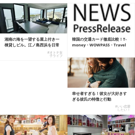
湘南の海を一望する屋上付き一
韓国の交通カード徹底比較！T-
棟貸しビル。江ノ島西浜を日常
money・WOWPASS・Travel
にできる特別な物件
W...
#オトナ女
子ライフ
幸せ者すぎる！彼女が大好きす
ぎる彼氏の特徴と行動
#いい恋愛
したい！