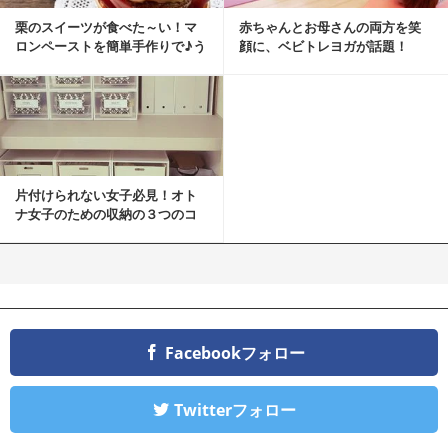
栗のスイーツが食べた～い！マ
赤ちゃんとお母さんの両方を笑
ロンペーストを簡単手作りで♪う
顔に、ベビトレヨガが話題！
ちカフェバンザイ！
片付けられない女子必見！オト
ナ女子のための収納の３つのコ
ツ
Facebookフォロー
Twitterフォロー