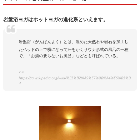
岩盤浴ヨガはホットヨガの進化系といえます。
岩盤浴（がんばんよく）とは、温めた天然石や岩石を加工し
たベッドの上で横になって汗をかくサウナ形式の風呂の一種
で、「お湯の要らないお風呂」などとも呼ばれている。
via
https://ja.wikipedia.org/wiki/%E5%B2%A9%E7%9B%A4%E6%B5%B
4