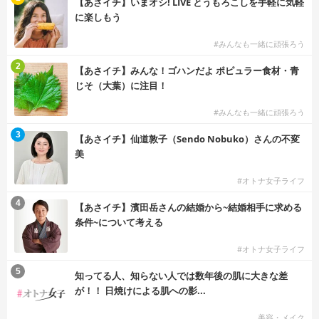
【あさイチ】いまオシ! LIVE とうもろこしを手軽に気軽
に楽しもう
#みんなも一緒に頑張ろう
2
【あさイチ】みんな！ゴハンだよ ポピュラー食材・青
じそ（大葉）に注目！
#みんなも一緒に頑張ろう
3
【あさイチ】仙道敦子（Sendo Nobuko）さんの不変
美
#オトナ女子ライフ
4
【あさイチ】濱田岳さんの結婚から~結婚相手に求める
条件~について考える
#オトナ女子ライフ
5
知ってる人、知らない人では数年後の肌に大きな差
が！！ 日焼けによる肌への影...
美容・メイク