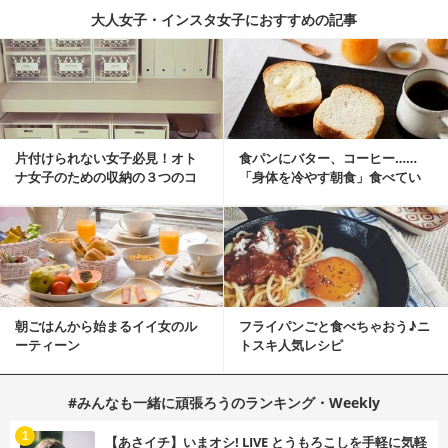
大人女子・インスタ女子におすすめの記事
片付けられない女子必見！オト
食パンにバター、コーヒー……
ナ女子のための収納の３つのコ
「身体を冷やす朝食」食べてい
ツ
ませんか？
朝ごはんから始まるイイ女のル
フライパンごと食べちゃおう♪ニ
ーティーン
トスキ人気レシピ
#みんなも一緒に頑張ろうのランキング・Weekly
1
【あさイチ】いまオシ! LIVE とうもろこしを手軽に気軽