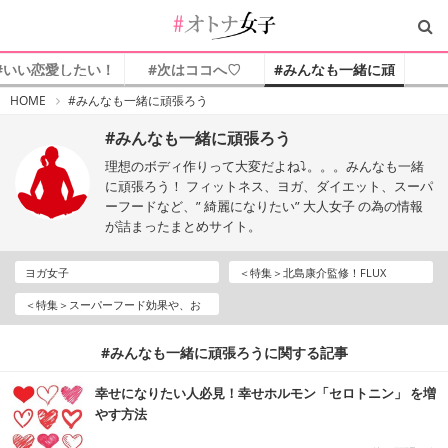
#いい恋愛したい！
#次はココへ♡
#みんなも一緒に頑
張ろう
#
HOME
#みんなも一緒に頑張ろう
オ
ト
ナ
#みんなも一緒に頑張ろう
女
子
理想のボディ作りって大変だよね⤵️。。。みんなも一緒
に頑張ろう！ フィットネス、ヨガ、ダイエット、スーパ
ーフードなど、” 綺麗になりたい” 大人女子 の為の情報
が詰まったまとめサイト。
ヨガ女子
＜特集＞北島康介監修！FLUX
CONDITIONINGSトレーナーに教わ
＜特集＞スーパーフード効果や、お
る大人女子向けトレーニング
すすめの種類をご紹介
#みんなも一緒に頑張ろうに関する記事
幸せになりたい人必見！幸せホルモン「セロトニン」 を増
やす方法