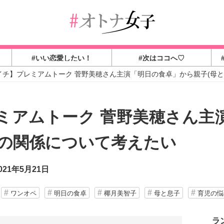
#いい恋愛したい！
#次はココへ♡
イチ】プレミアムトーク 菅野美穂さん主演「明日の食卓」から親子(母
ミアムトーク 菅野美穂さん主
）の関係について考えたい
21年5月21日
ワンオペ
明日の食卓
椰月美智子
母と息子
育児の悩
ラ