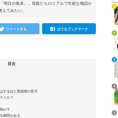
は「明日の食卓」。母親たちのリアルで壮絶な物語か
1
考えてみたい。
ツイートする
はてなブックマーク
2
3
目次
4
ばするほど悪循環の育児
ろうか？
我が子
5
る瞬間がある