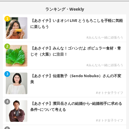
ランキング・Weekly
1
【あさイチ】いまオシ! LIVE とうもろこしを手軽に気軽
に楽しもう
#みんなも一緒に頑張ろう
2
【あさイチ】みんな！ゴハンだよ ポピュラー食材・青
じそ（大葉）に注目！
#みんなも一緒に頑張ろう
3
【あさイチ】仙道敦子（Sendo Nobuko）さんの不変
美
#オトナ女子ライフ
4
【あさイチ】濱田岳さんの結婚から~結婚相手に求める
条件~について考える
#オトナ女子ライフ