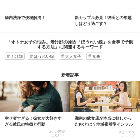
腸内洗浄で便秘解消！
新カップル必見！彼氏との年越
しはどう過ごす？
「オトナ女子の悩み。老け顔の原因「ほうれい線」を食事で予防
する方法」
に関連するキーワード
ふけ顔
ほうれい線
大人女子
食事
新着記事
幸せ者すぎる！彼女が大好きす
湘南の飲食店が本当に欲しかっ
ぎる彼氏の特徴と行動
たPRとは？地域密着型インフル
エンサーサービス...
#いい恋愛
#オトナ女
したい！
子ライフ