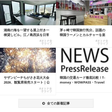
湘南の海を一望する屋上付き一
茅ヶ崎で韓国旅行気分。話題の
棟貸しビル。江ノ島西浜を日常
韓国ラーメンとカルチャーを楽
にできる特別な物件
しむKOREAN ...
#オトナ女
#オトナ女
子ライフ
子ライフ
サザンビーチちがさき花火大会
韓国の交通カード徹底比較！T-
2026、観覧席発売スタート｜公
money・WOWPASS・Travel
式有料席と屋外...
W...
#オトナ女
子ライフ
全ての新着記事