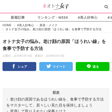
新着記事
ランキング・WEEK
#美人好奇心
#
#
HOME
#美人好奇心
美容・メイク
オ
オトナ女子の悩み。老け顔の原因「ほうれい線」を食事で予防する方法
ト
ナ
女
子
オトナ女子の悩み。老け顔の原因「ほうれい線」を
食事で予防する方法
公開日：2016年5月14日
更新日：2016年5月14日
シェア
ツイート
送る
目次
老け顔の原因であるほうれい線を、食事で予防する方法
をマスターして、若々しい見た目を保持しましょう
意識して取り入れたい栄養とは？