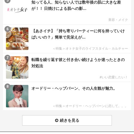
5
知ってる人、知らない人では数年後の肌に大きな差
が！！ 日焼けによる肌への影...
美容・メイク
6
【あさイチ】「持ち寄りパーティーに何を持っていけ
ばいいの？」簡単で見栄えが...
＜特集＞オトナ女子のライフスタイル・カルチャー
7
転職を繰り返す彼と付き合い続けようか迷ったときの
対処法
#いい恋愛したい！
8
オードリー・ヘップバーン、その人生観が魅力。
＜特集＞オードリー・ヘップバーンに恋して。。。
続きを見る