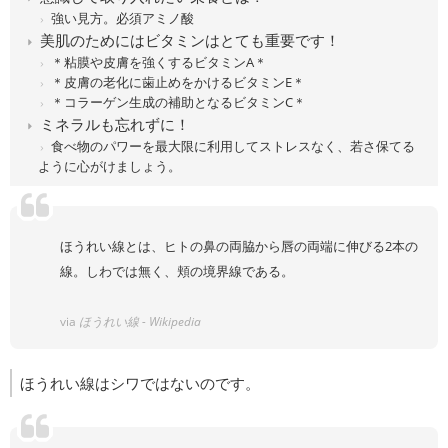
強い見方。必須アミノ酸
美肌のためにはビタミンはとても重要です！
＊粘膜や皮膚を強くするビタミンA＊
＊皮膚の老化に歯止めをかけるビタミンE＊
＊コラーゲン生成の補助となるビタミンC＊
ミネラルも忘れずに！
食べ物のパワーを最大限に利用してストレスなく、若さ保てる
ように心がけましょう。
ほうれい線とは、ヒトの鼻の両脇から唇の両端に伸びる2本の
線。しわでは無く、頬の境界線である。
via
ほうれい線 - Wikipedia
ほうれい線はシワではないのです。