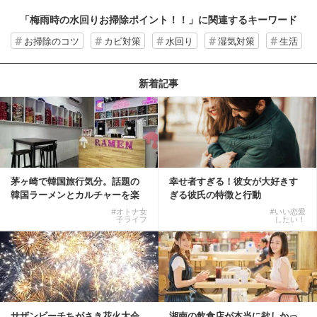
「梅雨時の水回りお掃除ポイント！！」
に関連するキーワード
お掃除のコツ
カビ対策
水回り
湿気対策
生活
新着記事
茅ヶ崎で韓国旅行気分。話題の
幸せ者すぎる！彼女が大好きす
韓国ラーメンとカルチャーを楽
ぎる彼氏の特徴と行動
しむKOREAN ...
#オトナ女
#いい恋愛
子ライフ
したい！
サザンビーチちがさき花火大会
湘南の飲食店が本当に欲しかっ