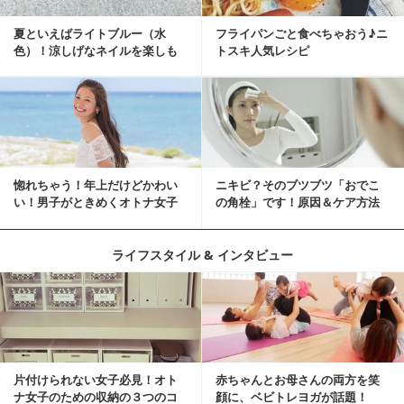
夏といえばライトブルー（水
フライパンごと食べちゃおう♪ニ
色）！涼しげなネイルを楽しも
トスキ人気レシピ
♡
惚れちゃう！年上だけどかわい
ニキビ？そのブツブツ「おでこ
い！男子がときめくオトナ女子
の角栓」です！原因＆ケア方法
とは？
ライフスタイル & インタビュー
片付けられない女子必見！オト
赤ちゃんとお母さんの両方を笑
ナ女子のための収納の３つのコ
顔に、ベビトレヨガが話題！