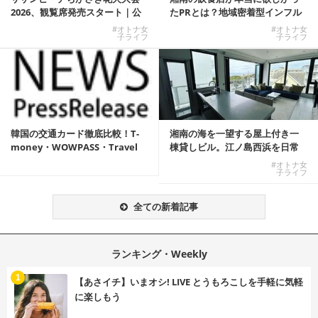
2026、観覧席発売スタート｜公
たPRとは？地域密着型インフル
式有料席と屋外...
エンサーサービス...
#オトナ女
#オトナ女
子ライフ
子ライフ
韓国の交通カード徹底比較！T-
湘南の海を一望する屋上付き一
money・WOWPASS・Travel
棟貸しビル。江ノ島西浜を日常
W...
にできる特別な物件
#オトナ女
子ライフ
全ての新着記事
ランキング・Weekly
1
【あさイチ】いまオシ! LIVE とうもろこしを手軽に気軽
に楽しもう