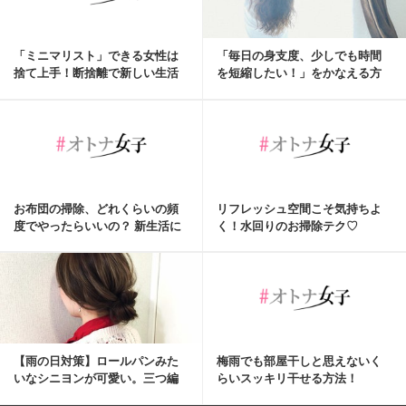
「ミニマリスト」できる女性は
「毎日の身支度、少しでも時間
捨て上手！断捨離で新しい生活
を短縮したい！」をかなえる方
を！
法4選
お布団の掃除、どれくらいの頻
リフレッシュ空間こそ気持ちよ
度でやったらいいの？ 新生活に
く！水回りのお掃除テク♡
向けて布団丸洗...
【雨の日対策】ロールパンみた
梅雨でも部屋干しと思えないく
いなシニヨンが可愛い。三つ編
らいスッキリ干せる方法！
みだけで作れる簡単...