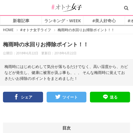
新着記事
ランキング・WEEK
#美人好奇心
#
#
HOME
#オトナ女子ライフ
梅雨時の水回りお掃除ポイント！！
オ
ト
ナ
梅雨時の水回りお掃除ポイント！！
女
子
公開日：2018年6月22日
更新日：2018年6月22日
梅雨時にはじめじめして気分が落ちるだけでなく、高い湿度から、カビ
などが発生し、健康に被害が及ぶ事も、、、 そんな梅雨時に覚えてお
きたいお掃除のポイントをまとめました！
シェア
ツイート
送る
目次