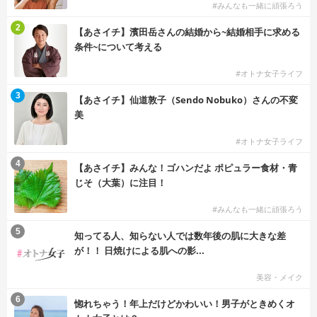
#みんなも一緒に頑張ろう
2
【あさイチ】濱田岳さんの結婚から~結婚相手に求める
条件~について考える
#オトナ女子ライフ
3
【あさイチ】仙道敦子（Sendo Nobuko）さんの不変
美
#オトナ女子ライフ
4
【あさイチ】みんな！ゴハンだよ ポピュラー食材・青
じそ（大葉）に注目！
#みんなも一緒に頑張ろう
5
知ってる人、知らない人では数年後の肌に大きな差
が！！ 日焼けによる肌への影...
美容・メイク
6
惚れちゃう！年上だけどかわいい！男子がときめくオ