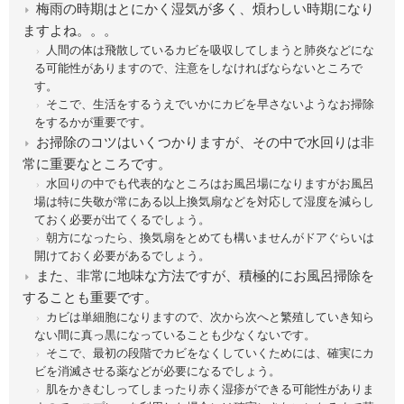
梅雨の時期はとにかく湿気が多く、煩わしい時期になり
ますよね。。。
人間の体は飛散しているカビを吸収してしまうと肺炎などにな
る可能性がありますので、注意をしなければならないところで
す。
そこで、生活をするうえでいかにカビを早さないようなお掃除
をするかが重要です。
お掃除のコツはいくつかりますが、その中で水回りは非
常に重要なところです。
水回りの中でも代表的なところはお風呂場になりますがお風呂
場は特に失敬が常にある以上換気扇などを対応して湿度を減らし
ておく必要が出てくるでしょう。
朝方になったら、換気扇をとめても構いませんがドアぐらいは
開けておく必要があるでしょう。
また、非常に地味な方法ですが、積極的にお風呂掃除を
することも重要です。
カビは単細胞になりますので、次から次へと繁殖していき知ら
ない間に真っ黒になっていることも少なくないです。
そこで、最初の段階でカビをなくしていくためには、確実にカ
ビを消滅させる薬などが必要になるでしょう。
肌をかきむしってしまったり赤く湿疹ができる可能性がありま