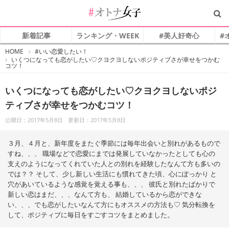
新着記事
ランキング・WEEK
#美人好奇心
#
#
HOME
#いい恋愛したい！
オ
いくつになっても恋がしたい♡クヨクヨしないポジティブさが幸せをつかむ
ト
コツ！
ナ
女
子
いくつになっても恋がしたい♡クヨクヨしないポジ
ティブさが幸せをつかむコツ！
公開日：2017年5月8日
更新日：2017年5月8日
３月、４月と、新年度をまたぐ季節には毎年出会いと別れがあるもので
すね、、、 職場などで恋愛にまでは発展していなかったとしても心の
支えのようになってくれていた人との別れを経験したなんて方も多いの
では？？ そして、少し新しい生活にも慣れてきた頃、心にぽっかり と
穴があいているような感覚を覚える事も、、、 彼氏と別れたばかりで
新しい恋はまだ、、、なんて方も、 結婚しているから恋ができな
い、、、でも恋がしたいなんて方にもオススメの方法も♡ 気分転換を
して、ポジティブに毎日をすごすコツをまとめました。