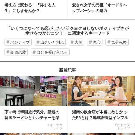
考え方で変わる！『得する人
愛され女子の元祖『オードリヘ
生』にしませんか？
ップバーン』の魅力
「いくつになっても恋がしたい♡クヨクヨしないポジティブさが
幸せをつかむコツ！」
に関連するキーワード
ポジティブ
出会いと別れ
大切
恋心
気分転換
疑似恋愛
自分を受け入れる
新着記事
茅ヶ崎で韓国旅行気分。話題の
湘南の飲食店が本当に欲しかっ
韓国ラーメンとカルチャーを楽
たPRとは？地域密着型インフル
しむKOREAN ...
エンサーサービス...
#オトナ女
#オトナ女
子ライフ
子ライフ