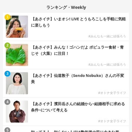
ランキング・Weekly
1
【あさイチ】いまオシ! LIVE とうもろこしを手軽に気軽
に楽しもう
#みんなも一緒に頑張ろう
2
【あさイチ】みんな！ゴハンだよ ポピュラー食材・青
じそ（大葉）に注目！
#みんなも一緒に頑張ろう
3
【あさイチ】仙道敦子（Sendo Nobuko）さんの不変
美
#オトナ女子ライフ
4
【あさイチ】濱田岳さんの結婚から~結婚相手に求める
条件~について考える
#オトナ女子ライフ
5
知ってる人、知らない人では数年後の肌に大きな差