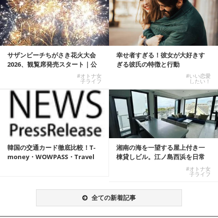
サザンビーチちがさき花火大会
幸せ者すぎる！彼女が大好きす
2026、観覧席発売スタート｜公
ぎる彼氏の特徴と行動
式有料席と屋外...
#オトナ女
#いい恋愛
子ライフ
したい！
韓国の交通カード徹底比較！T-
湘南の海を一望する屋上付き一
money・WOWPASS・Travel
棟貸しビル。江ノ島西浜を日常
W...
にできる特別な物件
#オトナ女
子ライフ
全ての新着記事