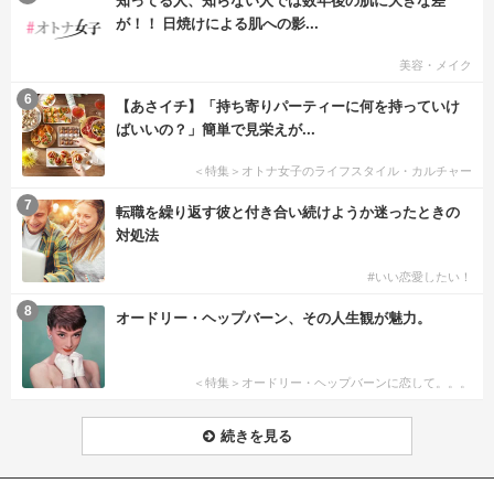
が！！ 日焼けによる肌への影...
美容・メイク
6
【あさイチ】「持ち寄りパーティーに何を持っていけ
ばいいの？」簡単で見栄えが...
＜特集＞オトナ女子のライフスタイル・カルチャー
7
転職を繰り返す彼と付き合い続けようか迷ったときの
対処法
#いい恋愛したい！
8
オードリー・ヘップバーン、その人生観が魅力。
＜特集＞オードリー・ヘップバーンに恋して。。。
続きを見る