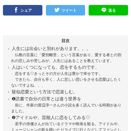
シェア
ツイート
送る
目次
人生には出会いと別れがあります。。。
仏教の言葉に「愛別離苦」という言葉があり、愛する者との別
れの悲しみや苦しみが、人生にはあることを教えています。
人はいくつになっても、恋をするものです。
恋をする♡きっとその方が人生は豊かで幸せです。
できたら、自分も辛く、人に悲しい思いをさせる恋愛はしたく
ないですよね、、、
疑似恋愛という方法で恋楽しむ。
❶読書で自分の日常とは違う世界を
前に、作家の渡辺淳一さんの小説を多く読んでいる時期があり
ました。
❷アイドルや、芸能人に恋をしてみる♡
若手の俳優さんが出ているドラマや映画を観る。アイドルや、
ミュージシャンの歌を聴いたりライブに行くなどしてファンとし