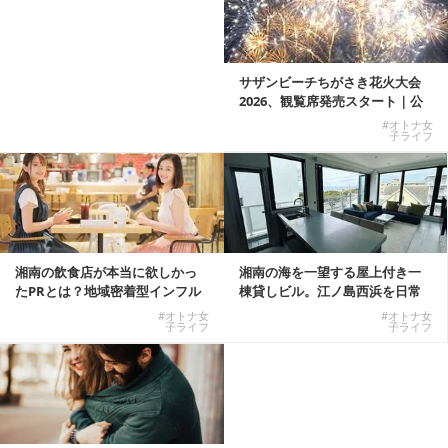
サザンビーチちがさき花火大会
2026、観覧席発売スタート｜公
式有料席と屋外...
#オトナ女
子ライフ
湘南の飲食店が本当に欲しかっ
湘南の海を一望する屋上付き一
たPRとは？地域密着型インフル
棟貸しビル。江ノ島西浜を日常
エンサーサービス...
にできる特別な物件
#オトナ女
#オトナ女
子ライフ
子ライフ