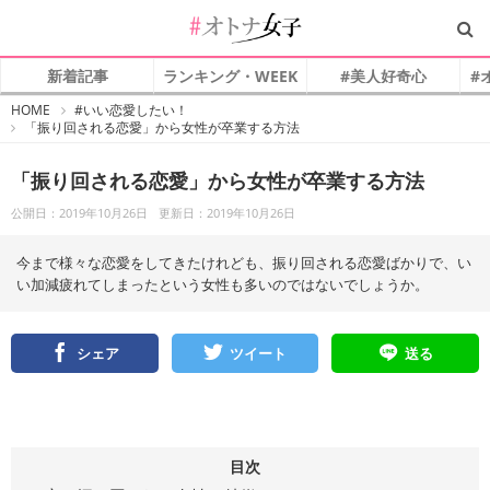
新着記事
ランキング・WEEK
#美人好奇心
#
#
HOME
#いい恋愛したい！
オ
「振り回される恋愛」から女性が卒業する方法
ト
ナ
女
子
「振り回される恋愛」から女性が卒業する方法
公開日：2019年10月26日
更新日：2019年10月26日
今まで様々な恋愛をしてきたけれども、振り回される恋愛ばかりで、い
い加減疲れてしまったという女性も多いのではないでしょうか。
シェア
ツイート
送る
目次