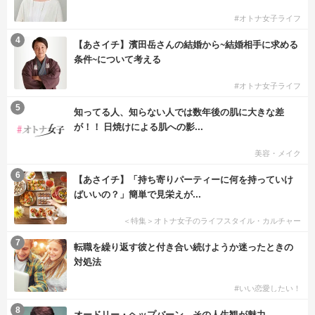
#オトナ女子ライフ
4
【あさイチ】濱田岳さんの結婚から~結婚相手に求める
条件~について考える
#オトナ女子ライフ
5
知ってる人、知らない人では数年後の肌に大きな差
が！！ 日焼けによる肌への影...
美容・メイク
6
【あさイチ】「持ち寄りパーティーに何を持っていけ
ばいいの？」簡単で見栄えが...
＜特集＞オトナ女子のライフスタイル・カルチャー
7
転職を繰り返す彼と付き合い続けようか迷ったときの
対処法
#いい恋愛したい！
8
オードリー・ヘップバーン、その人生観が魅力。