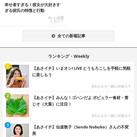
幸せ者すぎる！彼女が大好きす
ぎる彼氏の特徴と行動
#いい恋愛
したい！
全ての新着記事
ランキング・Weekly
1
【あさイチ】いまオシ! LIVE とうもろこしを手軽に気軽
に楽しもう
#みんなも一緒に頑張ろう
2
【あさイチ】みんな！ゴハンだよ ポピュラー食材・青
じそ（大葉）に注目！
#みんなも一緒に頑張ろう
3
【あさイチ】仙道敦子（Sendo Nobuko）さんの不変
美