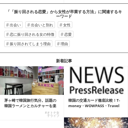
「「振り回される恋愛」から女性が卒業する方法」
に関連するキ
ーワード
出会い
出会いと別れ
女性
恋に振り回される女の特徴
恋愛
振り回されてしまう理由
理由
新着記事
茅ヶ崎で韓国旅行気分。話題の
韓国の交通カード徹底比較！T-
韓国ラーメンとカルチャーを楽
money・WOWPASS・Travel
しむKOREAN ...
W...
#オトナ女
子ライフ