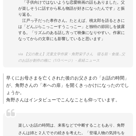
「子供向けではないような恋愛映画の話もありました。父
が楽しそうに話すから私も物語が好きになったんです」と振
り返る。
江戸っ子だった孝作さん。たとえば、桃太郎を語るときに
は「どんぶらこっこーすうこっこー」と独特の節回しを披露
する。「リズムのある話し方って映像になりやすい。作家に
なってからの文章にも影響していると思います」
via
【父の教え】児童文学作家・角野栄子さん 寝る前・食後…父
のお話が創作の種に（1/3ページ） - 産経ニュース
早くにお母さまを亡くされた後のお父さまの「お話の時間」
が、角野さんの「本への扉」を開くきっかけになったのでし
ょうか。
角野さんはインタビューでこんなことも仰っています。
楽しいお話の時間は、来客などで中断することもあり、角野
さんは姉と２人でその続きを考えた。「登場人物の気持ちを