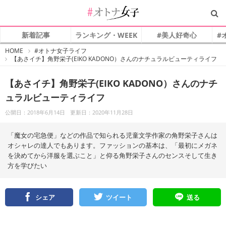
新着記事
ランキング・WEEK
#美人好奇心
#
#
HOME
#オトナ女子ライフ
オ
【あさイチ】角野栄子(EIKO KADONO）さんのナチュラルビューティライフ
ト
ナ
女
子
【あさイチ】角野栄子(EIKO KADONO）さんのナチ
ュラルビューティライフ
公開日：2018年6月14日
更新日：2020年11月28日
「魔女の宅急便」などの作品で知られる児童文学作家の角野栄子さんは
オシャレの達人でもあります。ファッションの基本は、「最初にメガネ
を決めてから洋服を選ぶこと」と仰る角野栄子さんのセンスそして生き
方を学びたい
シェア
ツイート
送る