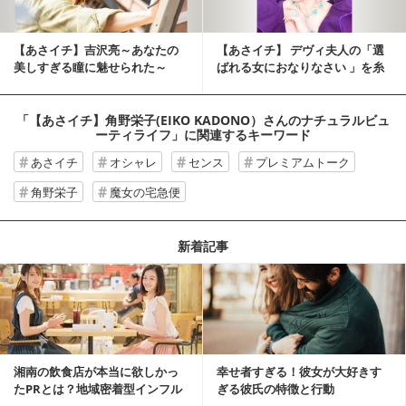
【あさイチ】吉沢亮～あなたの
【あさイチ】 デヴィ夫人の「選
美しすぎる瞳に魅せられた～
ばれる女におなりなさい 」を糸
口に 「婚活」...
「【あさイチ】角野栄子(EIKO KADONO）さんのナチュラルビュ
ーティライフ」
に関連するキーワード
あさイチ
オシャレ
センス
プレミアムトーク
角野栄子
魔女の宅急便
新着記事
湘南の飲食店が本当に欲しかっ
幸せ者すぎる！彼女が大好きす
たPRとは？地域密着型インフル
ぎる彼氏の特徴と行動
エンサーサービス...