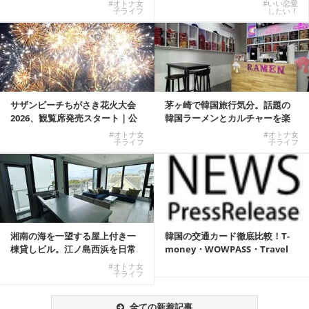
#オトナ女
#いい恋愛
子ライフ
したい！
サザンビーチちがさき花火大会
茅ヶ崎で韓国旅行気分。話題の
2026、観覧席発売スタート｜公
韓国ラーメンとカルチャーを楽
式有料席と屋外...
しむKOREAN ...
#オトナ女
#オトナ女
子ライフ
子ライフ
湘南の海を一望する屋上付き一
韓国の交通カード徹底比較！T-
棟貸しビル。江ノ島西浜を日常
money・WOWPASS・Travel
にできる特別な物件
W...
#オトナ女
子ライフ
全ての新着記事