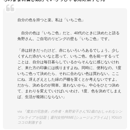
自分の色を持つと楽。私は「いちご色」
自分の色は「いちご色」だと、40代のときに決めたと語る
角野さん。ご自宅のリビングの壁も「いちご色」です。
「赤は好きだったけど、赤にもいろいろあるでしょう。少し
くすんだ赤がいいなと思って、いちご色。色を統一するって
ことは、自分は毎日暮らしているからそんなに感じないけれ
ど、来た方の印象には残りますよね。同時に、便利なの。1度
いちご色って決めたら、それに合わない色は買わない。ここ
にね、冴えざえとした緑の戸棚を置くとか考えないですよ。
だから、決めるのが簡単。迷わないから。中心をひとつ決め
て、まわりを変えていけばいいわけ。1度、色を決めてしまえ
ば、生活が複雑にならない」
via
『魔女の宅急便』の作者・角野栄子さん“82歳のおしゃれなシン
プルライフ”が話題 | 週刊女性PRIME [シュージョプライム] | YOUの
ココロ刺激する