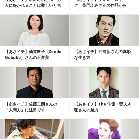
人に好かれることは難しいと言
ク 柴門ふみさんの作品から
う彼が万人に好かれるワケ
「オトナ女子の恋愛今昔...
【あさイチ】仙道敦子（Sendo
【あさイチ】井浦新さんの真摯
Nobuko）さんの不変美
な生き方
【あさイチ】佐藤二朗さんの
【あさイチ】The 俳優・妻夫木
「人間力」に注目です
聡さんの魅力