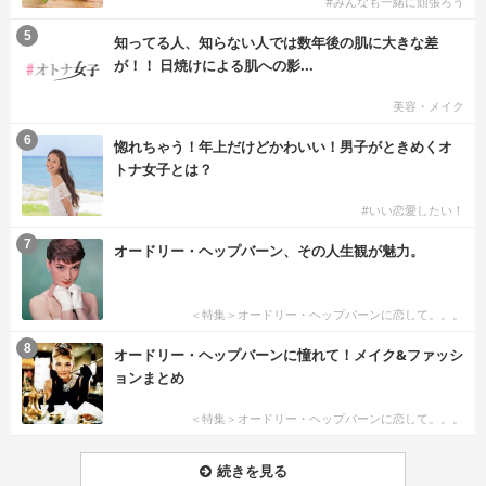
#みんなも一緒に頑張ろう
5
知ってる人、知らない人では数年後の肌に大きな差
が！！ 日焼けによる肌への影...
美容・メイク
6
惚れちゃう！年上だけどかわいい！男子がときめくオ
トナ女子とは？
#いい恋愛したい！
7
オードリー・ヘップバーン、その人生観が魅力。
＜特集＞オードリー・ヘップバーンに恋して。。。
8
オードリー・ヘップバーンに憧れて！メイク&ファッシ
ョンまとめ
＜特集＞オードリー・ヘップバーンに恋して。。。
続きを見る