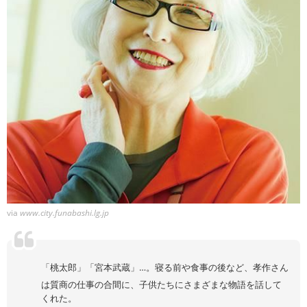
via
www.city.funabashi.lg.jp
「桃太郎」「宮本武蔵」…。寝る前や食事の後など、孝作さん
は質商の仕事の合間に、子供たちにさまざまな物語を話して
くれた。