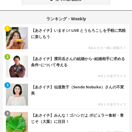
ランキング・Weekly
1
【あさイチ】いまオシ! LIVE とうもろこしを手軽に気軽
に楽しもう
#みんなも一緒に頑張ろう
2
【あさイチ】濱田岳さんの結婚から~結婚相手に求める
条件~について考える
#オトナ女子ライフ
3
【あさイチ】仙道敦子（Sendo Nobuko）さんの不変
美
#オトナ女子ライフ
4
【あさイチ】みんな！ゴハンだよ ポピュラー食材・青
じそ（大葉）に注目！