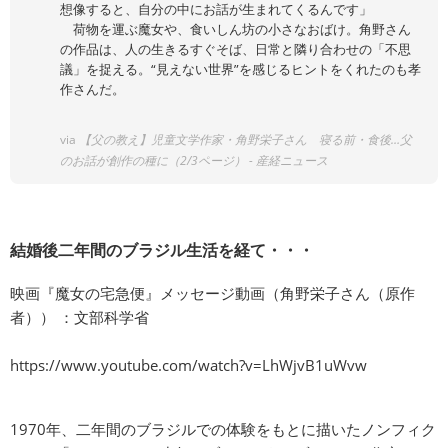
想像すると、自分の中にお話が生まれてくるんです」
荷物を運ぶ魔女や、食いしん坊の小さなおばけ。角野さん
の作品は、人の生きるすぐそば、日常と隣り合わせの「不思
議」を捉える。“見えない世界”を感じるヒントをくれたのも孝
作さんだ。
via
【父の教え】児童文学作家・角野栄子さん 寝る前・食後…父
のお話が創作の種に（2/3ページ） - 産経ニュース
結婚後二年間のブラジル生活を経て・・・
映画『魔女の宅急便』メッセージ動画（角野栄子さん（原作
者）） ：文部科学省
https://www.youtube.com/watch?v=LhWjvB1uWvw
1970年、二年間のブラジルでの体験をもとに描いたノンフィク