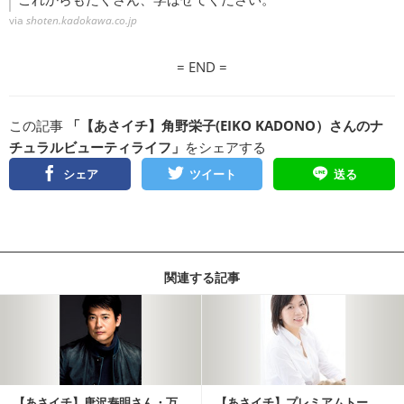
via
shoten.kadokawa.co.jp
= END =
この記事
「【あさイチ】角野栄子(EIKO KADONO）さんのナ
チュラルビューティライフ」
をシェアする
シェア
ツイート
送る
関連する記事
【あさイチ】唐沢寿明さん・万
【あさイチ】プレミアムトー