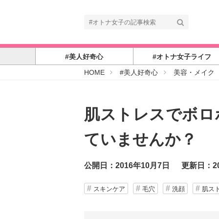
#美人好奇心
#オトナ女子ライフ
#
HOME
#美人好奇心
美容・メイク
オ
ト
ナ
女
子
肌ストレスでボロ
ていませんか？
公開日：2016年10月7日
更新日：20
スキンケア
毛穴
洗顔
肌ス