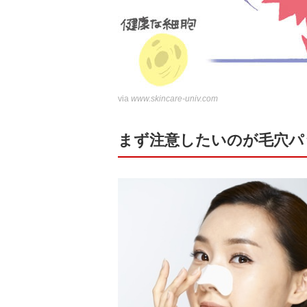
via
www.skincare-univ.com
まず注意したいのが毛穴パ