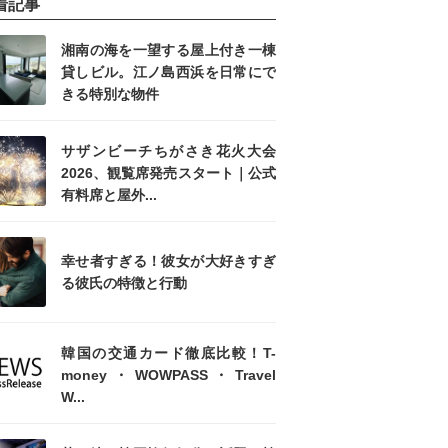
着記事
湘南の海を一望する屋上付き一棟
貸しビル。江ノ島西浜を日常にで
きる特別な物件
サザンビーチちがさき花火大会
2026、観覧席発売スタート｜公式
有料席と屋外...
幸せ者すぎる！彼女が大好きすぎ
る彼氏の特徴と行動
韓国の交通カード徹底比較！T-
money・WOWPASS・Travel
W...