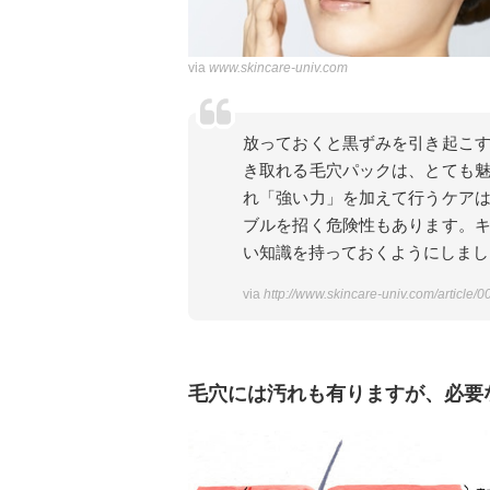
via
www.skincare-univ.com
放っておくと黒ずみを引き起こ
き取れる毛穴パックは、とても
れ「強い力」を加えて行うケア
ブルを招く危険性もあります。
い知識を持っておくようにしまし
via
http://www.skincare-univ.com/article/
毛穴には汚れも有りますが、必要