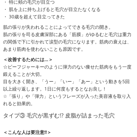
・ 特に頰の毛穴が目立つ
・ 肌を上に持ち上げると毛穴が目立たなくなる
・ 30歳を超えて目立ってきた
肌の張りが失われることによってできる毛穴の開き。
肌の張りを司る皮膚深部にある「筋膜」がゆるむと毛穴は重力
の関係で下に引かれて涙型の毛穴になります。筋肉の衰えは、
あまり筋肉を使わないことも原因です。
＜改善するためには…＞
☆ビーフジャーキーのように弾力のない痩せた筋肉をもう一度
鍛えることが大切。
目を大きく開き、「うー」「いー」「あー」という動きを5回
以上繰り返します。1日に何度もするとなお良し！
☆「張り」や「弾力」というフレーズが入った美容液を取り入
れると効果的。
タイプ③ 毛穴が黒ずむ!? 皮脂が詰まった毛穴
＜こんな人は要注意!!＞