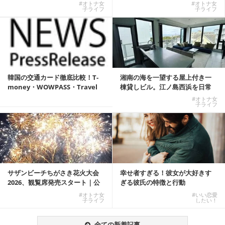
エンサーサービス...
しむKOREAN ...
#オトナ女
#オトナ女
子ライフ
子ライフ
韓国の交通カード徹底比較！T-
湘南の海を一望する屋上付き一
money・WOWPASS・Travel
棟貸しビル。江ノ島西浜を日常
W...
にできる特別な物件
#オトナ女
子ライフ
サザンビーチちがさき花火大会
幸せ者すぎる！彼女が大好きす
2026、観覧席発売スタート｜公
ぎる彼氏の特徴と行動
式有料席と屋外...
#オトナ女
#いい恋愛
子ライフ
したい！
全ての新着記事