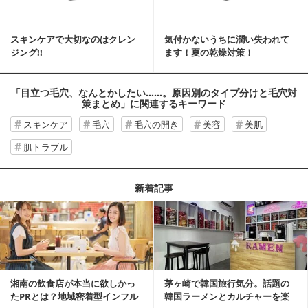
スキンケアで大切なのはクレン
気付かないうちに潤い失われて
ジング!!
ます！夏の乾燥対策！
「目立つ毛穴、なんとかしたい……。原因別のタイプ分けと毛穴対
策まとめ」
に関連するキーワード
スキンケア
毛穴
毛穴の開き
美容
美肌
肌トラブル
新着記事
湘南の飲食店が本当に欲しかっ
茅ヶ崎で韓国旅行気分。話題の
たPRとは？地域密着型インフル
韓国ラーメンとカルチャーを楽