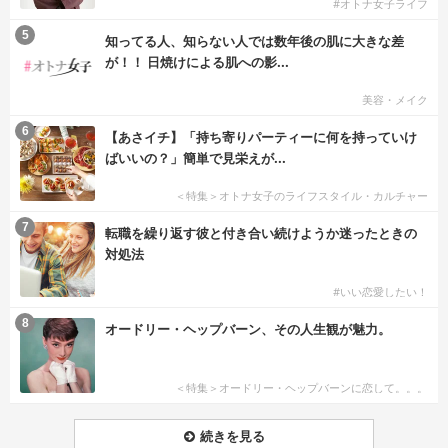
#オトナ女子ライフ
5
知ってる人、知らない人では数年後の肌に大きな差
が！！ 日焼けによる肌への影...
美容・メイク
6
【あさイチ】「持ち寄りパーティーに何を持っていけ
ばいいの？」簡単で見栄えが...
＜特集＞オトナ女子のライフスタイル・カルチャー
7
転職を繰り返す彼と付き合い続けようか迷ったときの
対処法
#いい恋愛したい！
8
オードリー・ヘップバーン、その人生観が魅力。
＜特集＞オードリー・ヘップバーンに恋して。。。
続きを見る