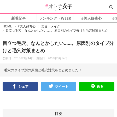
新着記事
ランキング・WEEK
#美人好奇心
#
#
HOME
#美人好奇心
美容・メイク
オ
目立つ毛穴、なんとかしたい……。原因別のタイプ分けと毛穴対策まとめ
ト
ナ
女
子
目立つ毛穴、なんとかしたい……。原因別のタイプ分
けと毛穴対策まとめ
公開日：2018年3月14日
更新日：2018年3月14日
毛穴のタイプ別の原因と毛穴対策をまとめました！
シェア
ツイート
送る
目次