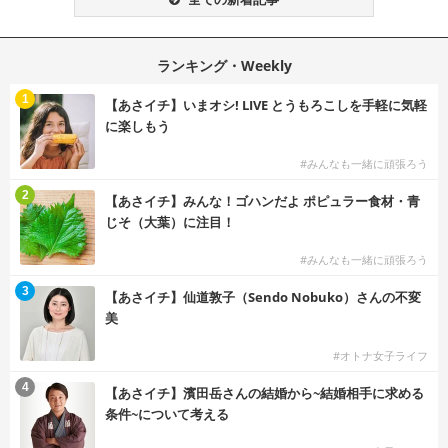
ランキング・Weekly
1
【あさイチ】いまオシ! LIVE とうもろこしを手軽に気軽
に楽しもう
#みんなも一緒に頑張ろう
2
【あさイチ】みんな！ゴハンだよ ポピュラー食材・青
じそ（大葉）に注目！
#みんなも一緒に頑張ろう
3
【あさイチ】仙道敦子（Sendo Nobuko）さんの不変
美
#オトナ女子ライフ
4
【あさイチ】濱田岳さんの結婚から~結婚相手に求める
条件~について考える