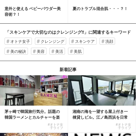
意外と使える ベビーパウダー美
夏のトラブル混合肌・・・？！
容術？！
「スキンケアで大切なのはクレンジング!!」
に関連するキーワード
オトナ女子
クレンジング
スキンケア
洗顔
美の秘訣
美容
美活
美肌
新着記事
茅ヶ崎で韓国旅行気分。話題の
湘南の海を一望する屋上付き一
韓国ラーメンとカルチャーを楽
棟貸しビル。江ノ島西浜を日常
しむKOREAN ...
にできる特別な物件
#オトナ女
#オトナ女
子ライフ
子ライフ