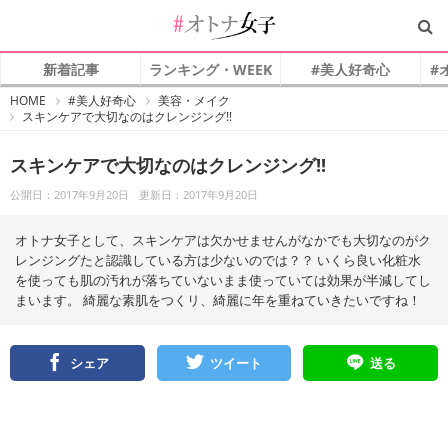
新着記事
ランキング・WEEK
#美人好奇心
#
#
HOME
#美人好奇心
美容・メイク
オ
スキンケアで大切なのはクレンジング!!
ト
ナ
女
子
スキンケアで大切なのはクレンジング!!
公開日：2017年9月20日
更新日：2017年9月20日
オトナ女子として、スキンケアは欠かせませんがなかでも大切なのがク
レンジングたと認識している方は少ないのでは？？ いくら良い化粧水
を使っても肌の汚れが落ちていないまま使っていては効果が半減してし
まいます。 綺麗な素肌をつくリ、綺麗に年を重ねていきたいですね！
シェア
ツイート
送る