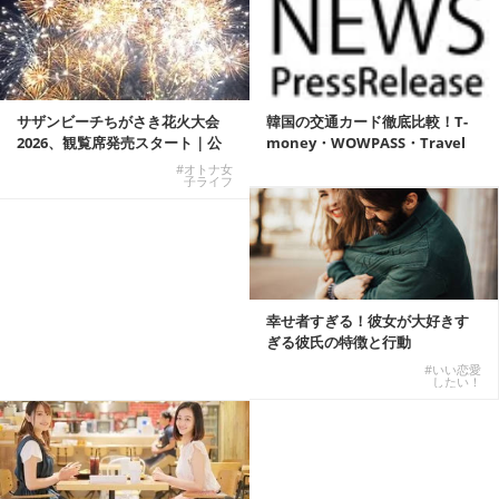
サザンビーチちがさき花火大会
韓国の交通カード徹底比較！T-
2026、観覧席発売スタート｜公
money・WOWPASS・Travel
式有料席と屋外...
W...
#オトナ女
子ライフ
幸せ者すぎる！彼女が大好きす
ぎる彼氏の特徴と行動
#いい恋愛
したい！