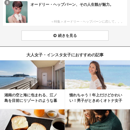
8
オードリー・ヘップバーン、その人生観が魅力。
＜特集＞オードリー・ヘップバーンに恋して。。。
続きを見る
大人女子・インスタ女子におすすめの記事
湘南の空と海に包まれる、江ノ
惚れちゃう！年上だけどかわい
島を目前にリゾートのような暮
い！男子がときめくオトナ女子
らしをする
とは？