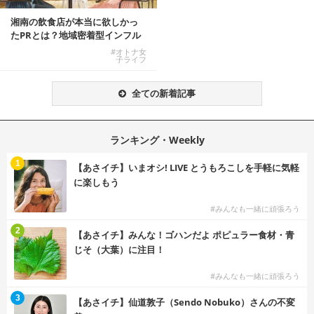
湘南の飲食店が本当に欲しかっ
たPRとは？地域密着型インフル
エンサーサービス...
#オトナ女
子ライフ
全ての新着記事
ランキング・Weekly
1
【あさイチ】いまオシ! LIVE とうもろこしを手軽に気軽
に楽しもう
#みんなも一緒に頑張ろう
2
【あさイチ】みんな！ゴハンだよ ポピュラー食材・青
じそ（大葉）に注目！
#みんなも一緒に頑張ろう
3
【あさイチ】仙道敦子（Sendo Nobuko）さんの不変