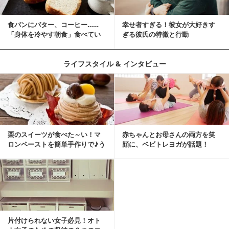
食パンにバター、コーヒー……
幸せ者すぎる！彼女が大好きす
「身体を冷やす朝食」食べてい
ぎる彼氏の特徴と行動
ませんか？
ライフスタイル & インタビュー
栗のスイーツが食べた～い！マ
赤ちゃんとお母さんの両方を笑
ロンペーストを簡単手作りで♪う
顔に、ベビトレヨガが話題！
ちカフェバンザイ！
片付けられない女子必見！オト