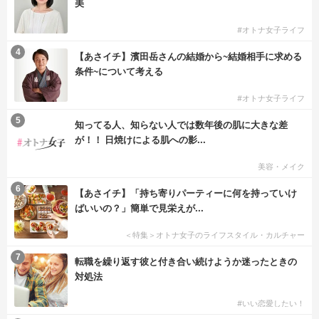
美
#オトナ女子ライフ
4
【あさイチ】濱田岳さんの結婚から~結婚相手に求める
条件~について考える
#オトナ女子ライフ
5
知ってる人、知らない人では数年後の肌に大きな差
が！！ 日焼けによる肌への影...
美容・メイク
6
【あさイチ】「持ち寄りパーティーに何を持っていけ
ばいいの？」簡単で見栄えが...
＜特集＞オトナ女子のライフスタイル・カルチャー
7
転職を繰り返す彼と付き合い続けようか迷ったときの
対処法
#いい恋愛したい！